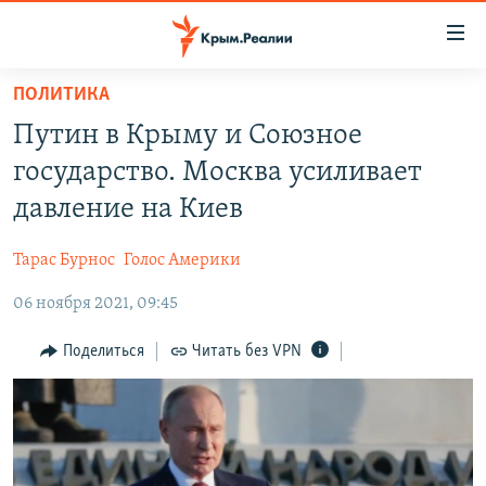
Доступность
ссылки
Вернуться
ПОЛИТИКА
к
НОВОСТИ
Путин в Крыму и Союзное
основному
СПЕЦПРОЕКТЫ
содержанию
государство. Москва усиливает
ВОДА
Вернутся
ГРУЗ 200
давление на Киев
к
ИСТОРИЯ
КАРТА ВОЕННЫХ ОБЪЕКТОВ КРЫМА
главной
Тарас Бурнос
Голос Америки
ЕЩЕ
11 ЛЕТ ОККУПАЦИИ КРЫМА. 11 ИСТОРИЙ СОПРОТИВЛЕНИЯ
навигации
Вернутся
06 ноября 2021, 09:45
РАДІО СВОБОДА
ИНТЕРАКТИВ
к
КАК ОБОЙТИ БЛОКИРОВКУ
ИНФОГРАФИКА
Поделиться
Читать без VPN
поиску
ТЕЛЕПРОЕКТ КРЫМ.РЕАЛИИ
Українською
СОВЕТЫ ПРАВОЗАЩИТНИКОВ
Qırımtatar
ПРОПАВШИЕ БЕЗ ВЕСТИ