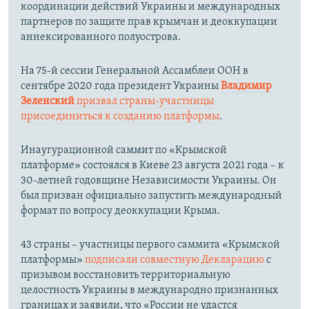
координации действий Украины и международных
партнеров по защите прав крымчан и деоккупации
аннексированного полуострова.
На 75-й сессии Генеральной Ассамблеи ООН в
сентябре 2020 года президент Украины
Владимир
Зеленский
призвал страны-участницы
присоединиться к созданию платформы
.
Инаугурационной саммит по «Крымской
платформе» состоялся в Киеве 23 августа 2021 года – к
30-летней годовщине Независимости Украины. Он
был призван официально запустить международный
формат по вопросу деоккупации Крыма.
43 страны – участницы первого саммита «Крымской
платформы»
подписали совместную Декларацию
с
призывом восстановить территориальную
целостность Украины в международно признанных
границах и заявили, что «России не удастся