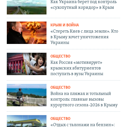
Как Украина берет под контроль
«сухопутный коридор» в Крым
КРЫМ И ВОЙНА
«Стереть Киев с лица земли». Кто
в Крыму хочет уничтожения
Украины
ОБЩЕСТВО
Как Россия «мотивирует»
крымских абитуриентов
поступать в вузы Украины
ОБЩЕСТВО
Война на пляжах и тотальный
контроль: главные вызовы
курортного сезона-2026 в Крыму
ОБЩЕСТВО
«Отдых с талонами на бензин»: