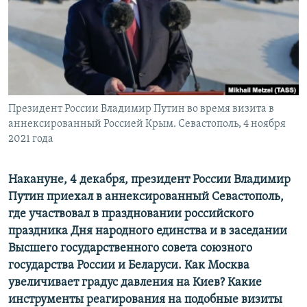
ПРИСОЕДИНЯЙТЕСЬ!
ПОБЕДИТЕЛЕЙ НЕ СУДЯТ?
КРЫМ.НЕПОКОРЕННЫЙ
ELIFBE
УКРАИНСКАЯ ПРОБЛЕМА КРЫМА
Все сайты RFE/RL
Президент России Владимир Путин во время визита в
аннексированный Россией Крым. Севастополь, 4 ноября
2021 года
Накануне, 4 декабря, президент России Владимир
Путин приехал в аннексированный Севастополь,
где участвовал в праздновании российского
праздника Дня народного единства и в заседании
Высшего государственного совета союзного
государства России и Беларуси. Как Москва
увеличивает градус давления на Киев? Какие
инструменты реагирования на подобные визиты