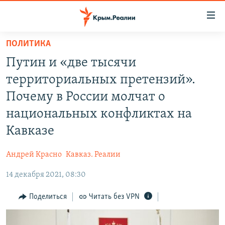
Доступность
ссылки
Вернуться
ПОЛИТИКА
к
НОВОСТИ
Путин и «две тысячи
основному
СПЕЦПРОЕКТЫ
содержанию
территориальных претензий».
ВОДА
Вернутся
ГРУЗ 200
Почему в России молчат о
к
ИСТОРИЯ
КАРТА ВОЕННЫХ ОБЪЕКТОВ КРЫМА
национальных конфликтах на
главной
ЕЩЕ
11 ЛЕТ ОККУПАЦИИ КРЫМА. 11 ИСТОРИЙ СОПРОТИВЛЕНИЯ
навигации
Кавказе
Вернутся
РАДІО СВОБОДА
ИНТЕРАКТИВ
к
Андрей Красно
Кавказ. Реалии
КАК ОБОЙТИ БЛОКИРОВКУ
ИНФОГРАФИКА
поиску
14 декабря 2021, 08:30
ТЕЛЕПРОЕКТ КРЫМ.РЕАЛИИ
Українською
Поделиться
Читать без VPN
СОВЕТЫ ПРАВОЗАЩИТНИКОВ
Qırımtatar
ПРОПАВШИЕ БЕЗ ВЕСТИ