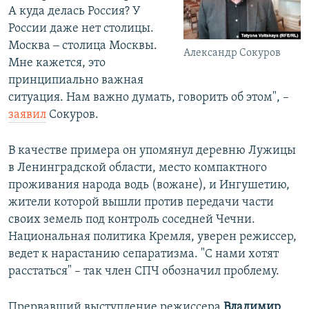
А куда делась Россия? У
России даже нет столицы.
Москва ‒ столица Москвы.
Александр Сокуров
Мне кажется, это
принципиально важная
ситуация. Нам важно думать, говорить об этом", –
заявил
Сокуров.
В качестве примера он упомянул деревню Лужицы
в Ленинградской области, место компактного
проживания народа водь (вожане), и Ингушетию,
жители которой вышли против передачи части
своих земель под контроль соседней Чечни.
Национальная политика Кремля, уверен режиссер,
ведет к нарастанию сепаратизма. "С нами хотят
расстаться" – так член СПЧ обозначил проблему.
Прервавший выступление режиссера
Владимир