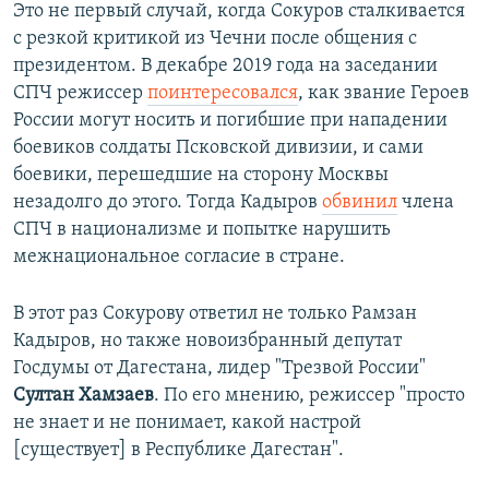
Это не первый случай, когда Сокуров сталкивается
с резкой критикой из Чечни после общения с
президентом. В декабре 2019 года на заседании
СПЧ режиссер
поинтересовался
, как звание Героев
России могут носить и погибшие при нападении
боевиков солдаты Псковской дивизии, и сами
боевики, перешедшие на сторону Москвы
незадолго до этого. Тогда Кадыров
обвинил
члена
СПЧ в национализме и попытке нарушить
межнациональное согласие в стране.
В этот раз Сокурову ответил не только Рамзан
Кадыров, но также новоизбранный депутат
Госдумы от Дагестана, лидер "Трезвой России"
Султан Хамзаев
. По его мнению, режиссер "просто
не знает и не понимает, какой настрой
[существует] в Республике Дагестан".