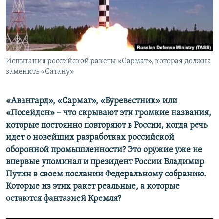
ПРИСОЕДИНЯЙТЕСЬ!
ПОБЕДИТЕЛЕЙ НЕ СУДЯТ?
КРЫМ.НЕПОКОРЕННЫЙ
ELIFBE
Испытания российской ракеты «Сармат», которая должна
УКРАИНСКАЯ ПРОБЛЕМА КРЫМА
заменить «Сатану»
Все сайты RFE/RL
«Авангард», «Сармат», «Буревестник» или
«Посейдон» – что скрывают эти громкие названия,
которые постоянно повторяют в России, когда речь
идет о новейших разработках российской
оборонной промышленности? Это оружие уже не
впервые упоминал и президент России Владимир
Путин в своем послании Федеральному собранию.
Которые из этих ракет реальные, а которые
остаются фантазией Кремля?