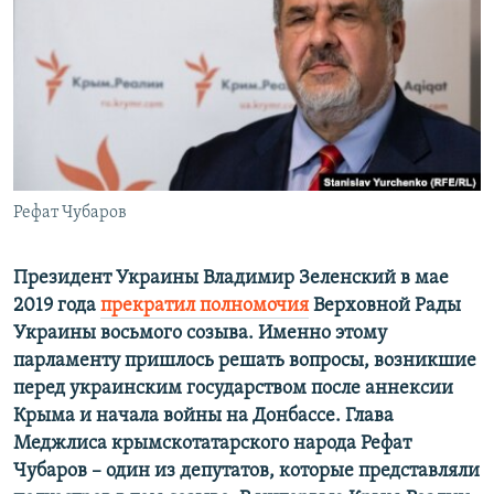
ПРИСОЕДИНЯЙТЕСЬ!
ПОБЕДИТЕЛЕЙ НЕ СУДЯТ?
КРЫМ.НЕПОКОРЕННЫЙ
ELIFBE
УКРАИНСКАЯ ПРОБЛЕМА КРЫМА
Все сайты RFE/RL
Рефат Чубаров
Президент Украины Владимир Зеленский в мае
2019 года
прекратил полномочия
Верховной Рады
Украины восьмого созыва. Именно этому
парламенту пришлось решать вопросы, возникшие
перед украинским государством после аннексии
Крыма и начала войны на Донбассе. Глава
Меджлиса крымскотатарского народа Рефат
Чубаров – один из депутатов, которые представляли