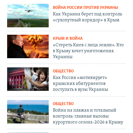
ВОЙНА РОССИИ ПРОТИВ УКРАИНЫ
Как Украина берет под контроль
«сухопутный коридор» в Крым
КРЫМ И ВОЙНА
«Стереть Киев с лица земли». Кто
в Крыму хочет уничтожения
Украины
ОБЩЕСТВО
Как Россия «мотивирует»
крымских абитуриентов
поступать в вузы Украины
ОБЩЕСТВО
Война на пляжах и тотальный
контроль: главные вызовы
курортного сезона-2026 в Крыму