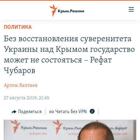
Доступность
ссылки
Вернуться
ПОЛИТИКА
к
НОВОСТИ
Без восстановления суверенитета
основному
СПЕЦПРОЕКТЫ
содержанию
Украины над Крымом государство
ВОДА
Вернутся
ГРУЗ 200
может не состояться – Рефат
к
ИСТОРИЯ
КАРТА ВОЕННЫХ ОБЪЕКТОВ КРЫМА
Чубаров
главной
ЕЩЕ
11 ЛЕТ ОККУПАЦИИ КРЫМА. 11 ИСТОРИЙ СОПРОТИВЛЕНИЯ
навигации
Артем Лаптиев
Вернутся
РАДІО СВОБОДА
ИНТЕРАКТИВ
к
27 августа 2019, 21:45
КАК ОБОЙТИ БЛОКИРОВКУ
ИНФОГРАФИКА
поиску
Поделиться
Читать без VPN
ТЕЛЕПРОЕКТ КРЫМ.РЕАЛИИ
Українською
СОВЕТЫ ПРАВОЗАЩИТНИКОВ
Qırımtatar
ПРОПАВШИЕ БЕЗ ВЕСТИ