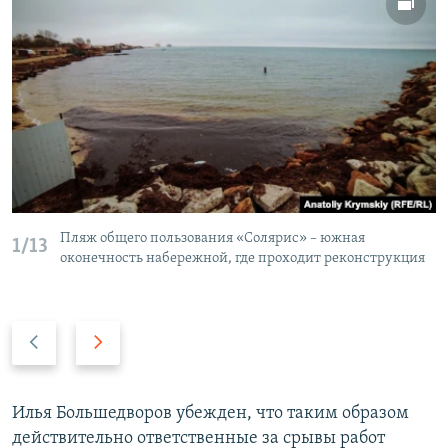
Пляж общего пользования «Солярис» – южная
1/13
оконечность набережной, где проходит реконструкция
П
С
р
л
е
е
д
д
Илья Большедворов убежден, что таким образом
ы
у
действительно ответственные за срывы работ