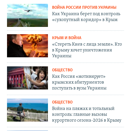
ВОЙНА РОССИИ ПРОТИВ УКРАИНЫ
Как Украина берет под контроль
«сухопутный коридор» в Крым
КРЫМ И ВОЙНА
«Стереть Киев с лица земли». Кто
в Крыму хочет уничтожения
Украины
ОБЩЕСТВО
Как Россия «мотивирует»
крымских абитуриентов
поступать в вузы Украины
ОБЩЕСТВО
Война на пляжах и тотальный
контроль: главные вызовы
курортного сезона-2026 в Крыму