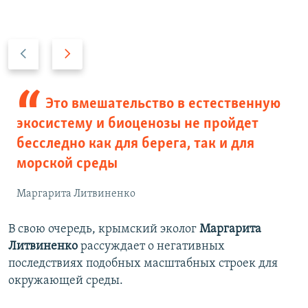
П
С
р
л
е
е
д
д
Это вмешательство в естественную
ы
у
экосистему и биоценозы не пройдет
д
ю
бесследно как для берега, так и для
у
щ
морской среды
щ
и
и
й
Маргарита Литвиненко
й
с
с
л
В свою очередь, крымский эколог
Маргарита
л
а
Литвиненко
рассуждает о негативных
а
й
последствиях подобных масштабных строек для
й
д
окружающей среды.
д