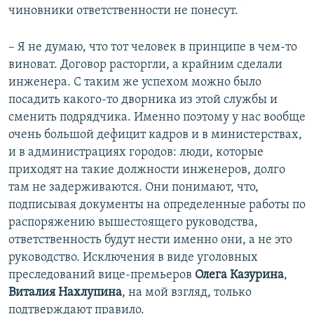
д
ю
чиновники ответственности не понесут.
у
щ
щ
и
– Я не думаю, что тот человек в принципе в чем-то
и
й
виноват. Договор расторгли, а крайним сделали
й
с
инженера. С таким же успехом можно было
с
л
посадить какого-то дворника из этой службы и
л
а
сменить подрядчика. Именно поэтому у нас вообще
а
й
очень большой дефицит кадров и в министерствах,
й
д
и в администрациях городов: люди, которые
д
приходят на такие должности инженеров, долго
там не задерживаются. Они понимают, что,
подписывая документы на определенные работы по
распоряжению вышестоящего руководства,
ответственность будут нести именно они, а не это
руководство. Исключения в виде уголовных
преследований вице-премьеров
Олега Казурина
,
Виталия Нахлупина
, на мой взгляд, только
подтверждают правило.