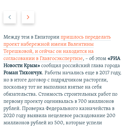
П
С
р
л
е
е
д
д
Между тем в Евпатории
пришлось переделать
ы
у
проект набережной имени Валентины
д
ю
Терешковой, и сейчас он находится на
у
щ
согласовании в Главгосэкспертизе
, – об этом
«РИА
щ
и
Новости Крым»
сообщил российский глава города
и
й
Роман Тихончук
. Работы начались еще в 2017 году,
й
с
но в итоге договор с подрядчиком расторгли,
с
л
поскольку тот не выполнил взятые на себя
л
а
обязательства. Стоимость строительных работ по
а
й
первому проекту оценивалась в 700 миллионов
й
д
рублей. Проверка Федерального казначейства в
д
2020 году выявила нецелевое расходование 200
миллионов рублей из 500, которые успели