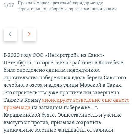
Проход к морю через узкий коридор между
1/17
строительным забором и торговыми павильонами
П
С
р
л
е
е
д
д
В 2020 году ООО «Интерстрой» из Санкт-
ы
у
Петербурга, которое сейчас работает в Коктебеле,
д
ю
было определено единым подрядчиком
у
щ
строительства набережных вдоль берега Сакского
щ
и
лечебного озера и вдоль улицы Морской в Саках.
и
й
Это строительство уже практически завершено.
й
с
Также в Крыму
анонсируют возведение еще одного
с
л
променада
на западном побережье – в
л
а
Караджинской бухте. Общественность и ученые
а
й
выступают против, призывая сохранить
й
д
уникальные местные ландшафты от заливки