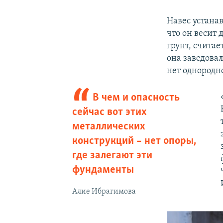
Навес устана
что он весит
грунт, счита
она заведова
нет однородно
В чем и опасность
сейчас вот этих
металлических
конструкций – нет опоры,
где залегают эти
фундаменты
Алие Ибрагимова