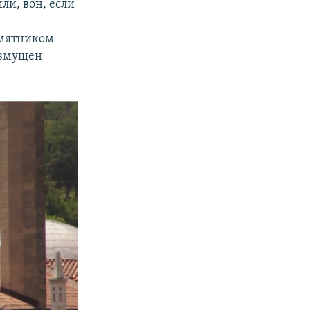
ли, вон, если
амятником
озмущен