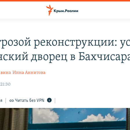
грозой реконструкции: у
нский дворец в Бахчисар
авина
Инна Аннитова
 21:30
ся
Читать без VPN