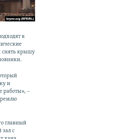
одходят к
лические
ы снять крышу
новники.
который
ку и
 работы», –
Кремлю
го главный
 зал с
т хана,