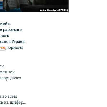
цией».
 работы» в
ьного
ханов Гераев.
еты
, юристы
вою
еменной
 дворцового
я во всем
ять на шифер…