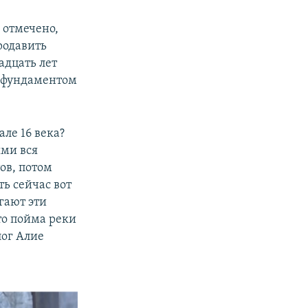
 отмечено,
родавить
адцать лет
д фундаментом
ле 16 века?
ми вся
ов, потом
ь сейчас вот
гают эти
то пойма реки
лог Алие