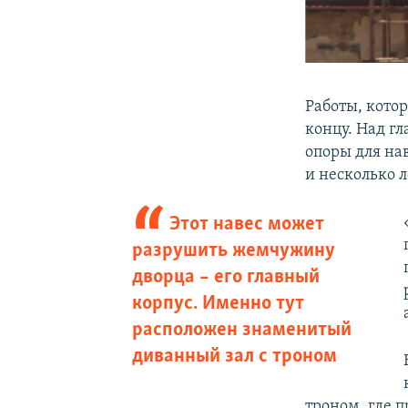
Работы, кото
концу. Над г
опоры для на
и несколько 
Этот навес может
разрушить жемчужину
дворца – его главный
корпус. Именно тут
расположен знаменитый
диванный зал с троном
троном, где 