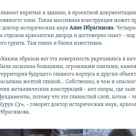
вливают впритык к зданию, в проектной документации
 девяносто тонн. Такая массивная конструкция может п
ет доктор исторических наук
Алие Ибрагимова
. Четырн
ла отделом археологии дворца и достоверно знает – по
го грунта. Там глина и блоки известняка.
«Каким образом вот эта поверхность укреплялась в нача
Была засыпана большими, огромными плитами, камня
территория будущего главного корпуса и других объект
засыпана желтой глиной… Собственно, в чем и опасност
этих металлических конструкций – нет опоры, где зале
фундаменты, потому что это глинистый слой, потом – э
Чурук Су», – говорит доктор исторических наук, архео
Ибрагимова.