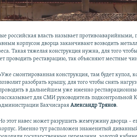
рые российская власть называет противоаварийными, п
лавным корпусом дворца заканчивают возводить метал
веса. Такая тяжелая конструкция нужна, для того чтоб
лет проводить реставрацию, так объясняют местные чи
«Уже смонтированная конструкция, там будет купол, 
позволит разобрать крышу, для того чтобы снять нагруз
проводить в дальнейшем уже именно реставрационные
рассказывает для СМИ руководитель подконтрольной 
администрации Бахчисарая
Александр Трянов
.
Но этот навес может разрушить жемчужину дворца – е
корпус. Именно тут расположен знаменитый диванный
проходили государственные церемонии, золотой кабине