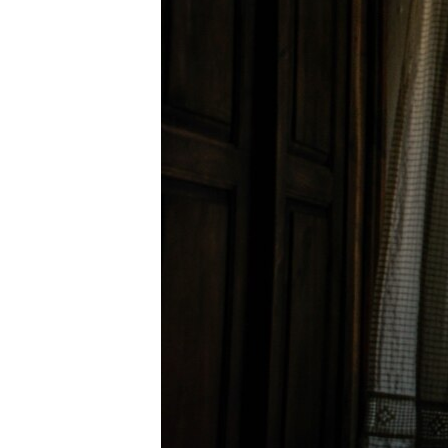
ПОБЕДИТЕЛЕЙ НЕ СУДЯТ?
КРЫМ.НЕПОКОРЕННЫЙ
ELIFBE
УКРАИНСКАЯ ПРОБЛЕМА КРЫМА