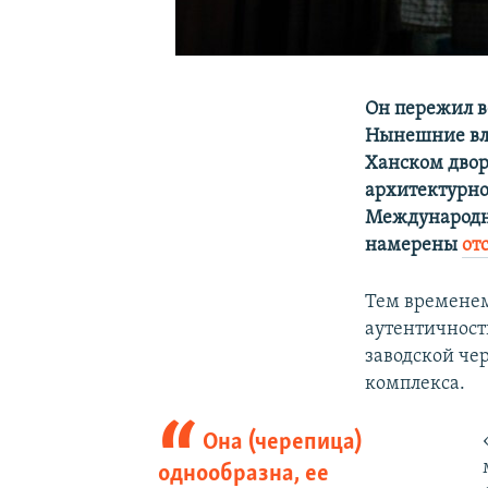
Он пережил в
Нынешние вла
Ханском двор
архитектурно
Международн
намерены
от
Тем временем
аутентичност
заводской чер
комплекса.
Она (черепица)
однообразна, ее