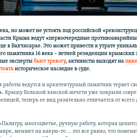
ека, но может не устоять под российской «реконструк
сти Крыма ведут «первоочередные противоаварийные
це в Бахчисарае. Это может привести к утрате уникал
го памятника 16 века – летней резиденции крымских 
ые эксперты
бьют тревогу
, активисты выходят на
пик
стоять
историческое наследие в суде.
 работы ведутся и архитектурный памятник теряет с
ь. Крышу Большой ханской мечети уже покрыли совр
епицей, теперь ее вид разительно отличается от всего
«Палитру, многоцветье, ручную работу, которая ценитс
мире, меняют на какую-то … это все равно, что помен