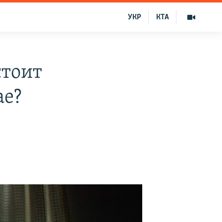
УКР
КТА
стоит
ае?