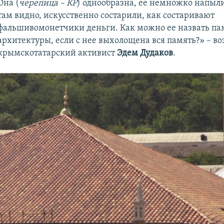
Она (
черепица – КР
) однообразна, ее немножко напыли
там видно, искусственно состарили, как состаривают
фальшивомонетчики деньги. Как можно ее назвать п
архитектуры, если с нее выхолощена вся память?» – в
крымскотатарский активист
Эдем Дудаков
.