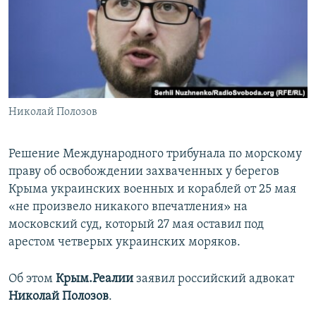
ПРИСОЕДИНЯЙТЕСЬ!
ПОБЕДИТЕЛЕЙ НЕ СУДЯТ?
КРЫМ.НЕПОКОРЕННЫЙ
ELIFBE
УКРАИНСКАЯ ПРОБЛЕМА КРЫМА
Все сайты RFE/RL
Николай Полозов
Решение Международного трибунала по морскому
праву об освобождении захваченных у берегов
Крыма украинских военных и кораблей от 25 мая
«не произвело никакого впечатления» на
московский суд, который 27 мая оставил под
арестом четверых украинских моряков.
Об этом
Крым.Реалии
заявил российский адвокат
Николай Полозов
​.