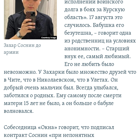
исполнении воинского
долга в боях за Курскую
область». 17 августа это
случилось. Бабушка его
безутешна, – говорит одна
из родственниц на условиях
Захар Соснин до
анонимности. – Старший
армии
внук ее, самый любимый.
Его не любить было
невозможно. У Захарки было множество друзей что
в Чите, что в Николаевском, что в Улетах. Он
добрый очень мальчик был. Всегда улыбался,
заботился о родных. Ему самому после смерти
матери 15 лет не было, а он больше о бабуле
волновался.
Собеседница «Окна» говорит, что подписал
контракт Соснин «при непонятных