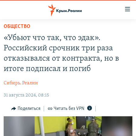
Доступность
ссылки
Вернуться
ОБЩЕСТВО
к
НОВОСТИ
«Убьют что так, что эдак».
основному
СПЕЦПРОЕКТЫ
содержанию
Российский срочник три раза
ВОДА
Вернутся
ГРУЗ 200
отказывался от контракта, но в
к
ИСТОРИЯ
КАРТА ВОЕННЫХ ОБЪЕКТОВ КРЫМА
итоге подписал и погиб
главной
ЕЩЕ
11 ЛЕТ ОККУПАЦИИ КРЫМА. 11 ИСТОРИЙ СОПРОТИВЛЕНИЯ
навигации
Сибирь. Реалии
Вернутся
РАДІО СВОБОДА
ИНТЕРАКТИВ
к
31 августа 2024, 08:15
КАК ОБОЙТИ БЛОКИРОВКУ
ИНФОГРАФИКА
поиску
Поделиться
Читать без VPN
ТЕЛЕПРОЕКТ КРЫМ.РЕАЛИИ
Українською
СОВЕТЫ ПРАВОЗАЩИТНИКОВ
Qırımtatar
ПРОПАВШИЕ БЕЗ ВЕСТИ