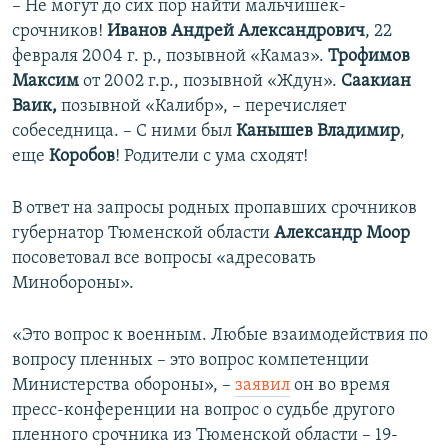
– Не могут до сих пор найти мальчишек-
срочников!
Иванов Андрей Александрович
, 22
февраля 2004 г. р., позывной «Камаз».
Трофимов
Максим
от 2002 г.р., позывной «Ждун».
Саакиан
Ваик,
позывной «Калибр», – перечисляет
собеседница. – С ними был
Канышев Владимир
,
еще
Коробов
! Родители с ума сходят!
В ответ на запросы родных пропавших срочников
губернатор Тюменской области
Александр Моор
посоветовал все вопросы «адресовать
Минобороны».
«Это вопрос к военным. Любые взаимодействия по
вопросу пленных – это вопрос компетенции
Министерства обороны», –
заявил
он во время
пресс-конференции на вопрос о судьбе другого
пленного срочника из Тюменской области – 19-