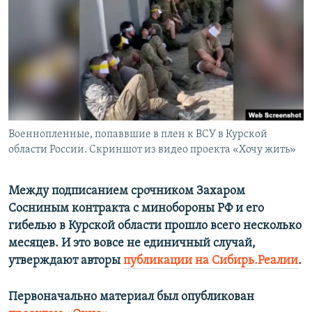
ПРИСОЕДИНЯЙТЕСЬ!
ПОБЕДИТЕЛЕЙ НЕ СУДЯТ?
КРЫМ.НЕПОКОРЕННЫЙ
ELIFBE
УКРАИНСКАЯ ПРОБЛЕМА КРЫМА
Все сайты RFE/RL
Военнопленные, попаввшие в плен к ВСУ в Курской
области России. Скриншот из видео проекта «Хочу жить»
Между подписанием срочником Захаром
Сосниным контракта с минобороны РФ и его
гибелью в Курской области прошло всего несколько
месяцев. И это вовсе не единичный случай,
утверждают авторы
публикации на Сибирь.Реалии
.
Первоначально материал был опубликован