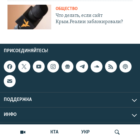
ОБЩЕСТВО
Что делать, если сайт
Крым.Реалии заблокировали?
ПРИСОЕДИНЯЙТЕСЬ!
ПОДДЕРЖКА
ИНФО
UTC+3
Copyright Крым.Реалии, 2026 | Все права защищены.
КТА
УКР