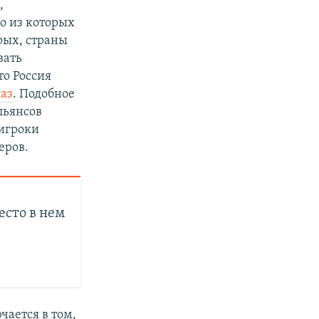
,
о из которых
рых, страны
вать
что Россия
каз
. Подобное
льянсов
 игроки
еров.
есто в нем
чается в том,