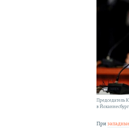
Председатель 
в Йоханнесбург
При
западны