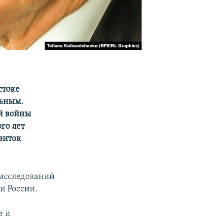
стоке
льным.
ой войны
го лет
виток
 исследований
и России.
е и