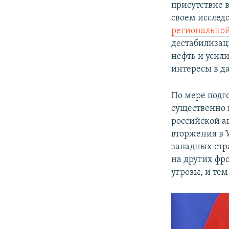
присутствие 
своем исслед
регионально
дестабилизац
нефть и усил
интересы в д
По мере подг
существенно 
российской а
вторжения в
западных стр
на других фр
угрозы, и тем