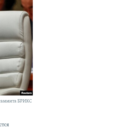
 саммита БРИКС
стся