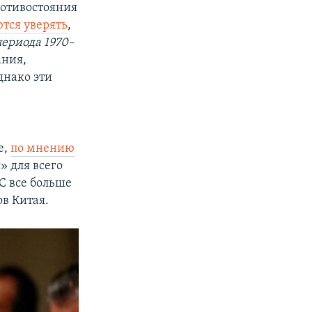
ротивостояния
тся уверять
,
периода 1970–
ания,
днако эти
е,
по мнению
» для всего
С все больше
в Китая.