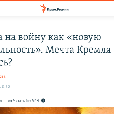
а на войну как «новую
льность». Мечта Кремля
сь?
ова
 11:30
ся
Читать без VPN