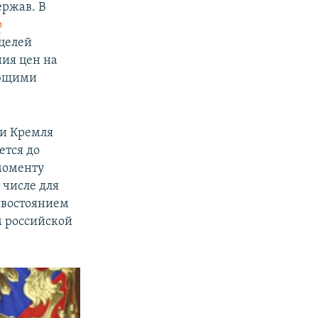
ержав. В
о
 целей
ия цен на
еющими
ли Кремля
ется до
 моменту
м числе для
тивостоянием
м российской