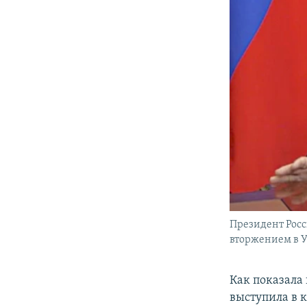
Президент Росс
вторжением в У
Как показала
выступила в 