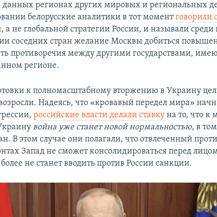
в данных регионах других мировых и региональных д
овании белорусские аналитики в тот момент
говорили 
й
, а не глобальной стратегии России, и называли среди
ии соседних стран желание Москвы добиться повышен
ить противоречия между другими государствами, им
анном регионе.
отовки к полномасштабному вторжению в Украину це
возросли. Надеясь, что «кровавый передел мира» начн
грессии,
российские власти делали ставку
на то, что к
 Украину
война уже станет новой нормальностью
, в то
ан. В этом случае они полагали, что отвлеченный про
онтах Запад не сможет консолидироваться перед лицо
 более не станет вводить против России санкции.