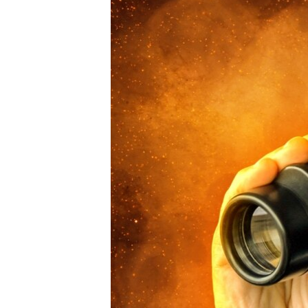
ПОБЕДИТЕЛЕЙ НЕ СУДЯТ?
КРЫМ.НЕПОКОРЕННЫЙ
ELIFBE
УКРАИНСКАЯ ПРОБЛЕМА КРЫМА