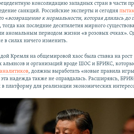
рецедентную консолидацию западных стран в части п
ведение санкций. Российские эксперты и сегодня
пытаю
то «
возвращение к нормальности, которая длилась до 
, тогда как последние десятилетия мирного существов
ли аномальным периодом жизни «в розовых очках». О
е в силах ничего изменить.
дой Кремля на общемировой хаос была ставка на рост
 альянсов и организаций вроде ШОС и БРИКС, которы
 аналитиков
, должны выработать «новые правила игры
 эта надежда также не оправдалась. Расширяясь, БРИК
 в платформу для реализации экономических интересо