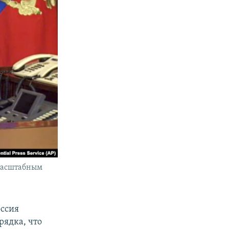
омасштабным
оссия
рядка, что