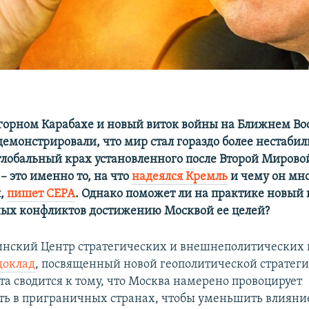
горном Карабахе и новый виток войны на Ближнем Во
демонстрировали, что мир стал гораздо более нестаби
 глобальный крах установленного после Второй Миров
– это именно то, на что
надеялся Кремль
и чему он мно
л,
пишет СЕРА
. Однако поможет ли на практике новый 
ых конфликтов достижению Москвой ее целей?
минский Центр стратегических и внешнеполитических
доклад
, посвященный новой геополитической стратеги
та сводится к тому, что Москва намерено провоцирует
ть в приграничных странах, чтобы уменьшить влияни