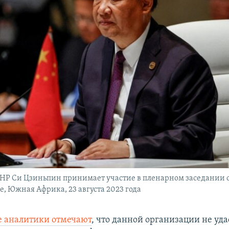
КНР Си Цзиньпин принимает участие в пленарном заседании
е, Южная Африка, 23 августа 2023 года
е аналитики отмечают
, что данной организации не уда