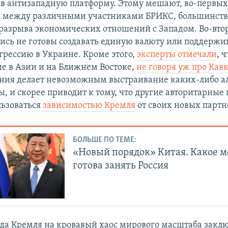
 в антизападную платформу. Этому мешают, во-первых
 между различными участниками БРИКС, большинств
 разрыва экономических отношений с Западом. Во-вто
ись не готовы создавать единую валюту или поддержи
грессию в Украине. Кроме этого,
эксперты отмечали
, 
ие в Азии и на Ближнем Востоке,
не говоря уж про Кав
ния делает невозможным выстраивание каких-либо а
, и скорее приводит к тому, что другие авторитарные
ьзоваться
зависимостью Кремля
от своих новых партн
БОЛЬШЕ ПО ТЕМЕ:
«Новый порядок» Китая. Какое м
готова занять Россия
да Кремля на кровавый хаос мирового масштаба заклю