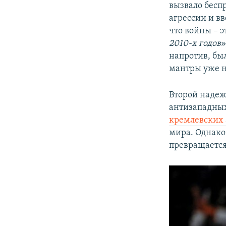
вызвало бесп
агрессии и в
что войны – э
2010-х годов
»
напротив, бы
мантры уже н
Второй надеж
антизападных
кремлевских
мира. Однако
превращается