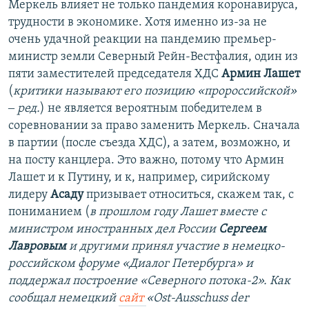
Меркель влияет не только пандемия коронавируса,
трудности в экономике. Хотя именно из-за не
очень удачной реакции на пандемию премьер-
министр земли Северный Рейн-Вестфалия, один из
пяти заместителей председателя ХДС
Армин Лашет
(
критики называют его позицию «пророссийской»
‒ ред.
) не является вероятным победителем в
соревновании за право заменить Меркель. Сначала
в партии (после съезда ХДС), а затем, возможно, и
на посту канцлера. Это важно, потому что Армин
Лашет и к Путину, и к, например, сирийскому
лидеру
Асаду
призывает относиться, скажем так, с
пониманием (
в прошлом году Лашет вместе с
министром иностранных дел России
Сергеем
Лавровым
и другими принял участие в немецко-
российском форуме «Диалог Петербурга» и
поддержал построение «Северного потока-2». Как
сообщал немецкий
сайт
«Ost-Ausschuss der