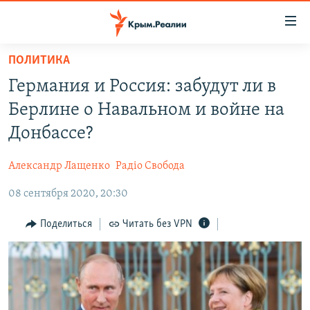
Доступность
ссылки
Вернуться
ПОЛИТИКА
к
НОВОСТИ
Германия и Россия: забудут ли в
основному
СПЕЦПРОЕКТЫ
содержанию
Берлине о Навальном и войне на
ВОДА
Вернутся
ГРУЗ 200
Донбассе?
к
ИСТОРИЯ
КАРТА ВОЕННЫХ ОБЪЕКТОВ КРЫМА
главной
Александр Лащенко
Радіо Свобода
ЕЩЕ
11 ЛЕТ ОККУПАЦИИ КРЫМА. 11 ИСТОРИЙ СОПРОТИВЛЕНИЯ
навигации
Вернутся
08 сентября 2020, 20:30
РАДІО СВОБОДА
ИНТЕРАКТИВ
к
КАК ОБОЙТИ БЛОКИРОВКУ
ИНФОГРАФИКА
Поделиться
Читать без VPN
поиску
ТЕЛЕПРОЕКТ КРЫМ.РЕАЛИИ
Українською
СОВЕТЫ ПРАВОЗАЩИТНИКОВ
Qırımtatar
ПРОПАВШИЕ БЕЗ ВЕСТИ