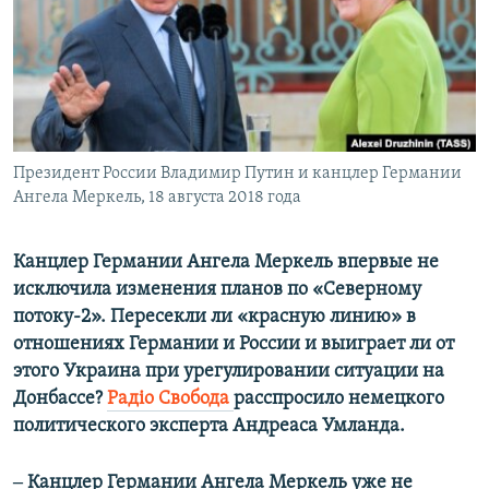
ПРИСОЕДИНЯЙТЕСЬ!
ПОБЕДИТЕЛЕЙ НЕ СУДЯТ?
КРЫМ.НЕПОКОРЕННЫЙ
ELIFBE
УКРАИНСКАЯ ПРОБЛЕМА КРЫМА
Все сайты RFE/RL
Президент России Владимир Путин и канцлер Германии
Ангела Меркель, 18 августа 2018 года
Канцлер Германии Ангела Меркель впервые не
исключила изменения планов по «Северному
потоку-2». Пересекли ли «красную линию» в
отношениях Германии и России и выиграет ли от
этого Украина при урегулировании ситуации на
Донбассе?
Радіо Свобода
расспросило немецкого
политического эксперта Андреаса Умланда.
‒ Канцлер Германии Ангела Меркель уже не