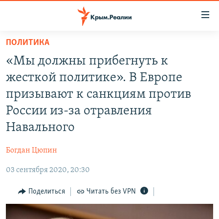
Доступность
ссылки
Вернуться
ПОЛИТИКА
к
НОВОСТИ
«Мы должны прибегнуть к
основному
СПЕЦПРОЕКТЫ
содержанию
жесткой политике». В Европе
ВОДА
Вернутся
ГРУЗ 200
призывают к санкциям против
к
ИСТОРИЯ
КАРТА ВОЕННЫХ ОБЪЕКТОВ КРЫМА
России из-за отравления
главной
ЕЩЕ
11 ЛЕТ ОККУПАЦИИ КРЫМА. 11 ИСТОРИЙ СОПРОТИВЛЕНИЯ
навигации
Навального
Вернутся
РАДІО СВОБОДА
ИНТЕРАКТИВ
к
Богдан Цюпин
КАК ОБОЙТИ БЛОКИРОВКУ
ИНФОГРАФИКА
поиску
03 сентября 2020, 20:30
ТЕЛЕПРОЕКТ КРЫМ.РЕАЛИИ
Українською
Поделиться
Читать без VPN
СОВЕТЫ ПРАВОЗАЩИТНИКОВ
Qırımtatar
ПРОПАВШИЕ БЕЗ ВЕСТИ