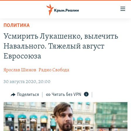
Доступность
ссылки
Вернуться
ПОЛИТИКА
к
НОВОСТИ
Усмирить Лукашенко, вылечить
основному
СПЕЦПРОЕКТЫ
содержанию
Навального. Тяжелый август
ВОДА
Вернутся
ГРУЗ 200
Евросоюза
к
ИСТОРИЯ
КАРТА ВОЕННЫХ ОБЪЕКТОВ КРЫМА
главной
Ярослав Шимов
Радио Свобода
ЕЩЕ
11 ЛЕТ ОККУПАЦИИ КРЫМА. 11 ИСТОРИЙ СОПРОТИВЛЕНИЯ
навигации
Вернутся
30 августа 2020, 20:00
РАДІО СВОБОДА
ИНТЕРАКТИВ
к
КАК ОБОЙТИ БЛОКИРОВКУ
ИНФОГРАФИКА
Поделиться
Читать без VPN
поиску
ТЕЛЕПРОЕКТ КРЫМ.РЕАЛИИ
Українською
СОВЕТЫ ПРАВОЗАЩИТНИКОВ
Qırımtatar
ПРОПАВШИЕ БЕЗ ВЕСТИ