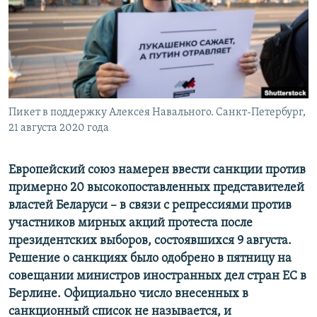
ПРИСОЕДИНЯЙТЕСЬ!
ПОБЕДИТЕЛЕЙ НЕ СУДЯТ?
КРЫМ.НЕПОКОРЕННЫЙ
ELIFBE
УКРАИНСКАЯ ПРОБЛЕМА КРЫМА
Все сайты RFE/RL
Пикет в поддержку Алексея Навального. Санкт-Петербург,
21 августа 2020 года
Европейский союз намерен ввести санкции против
примерно 20 высокопоставленных представителей
властей Беларуси – в связи с репрессиями против
участников мирных акций протеста после
президентских выборов, состоявшихся 9 августа.
Решение о санкциях было одобрено в пятницу на
совещании министров иностранных дел стран ЕС в
Берлине. Официально число внесенных в
санкционный список не называется, и