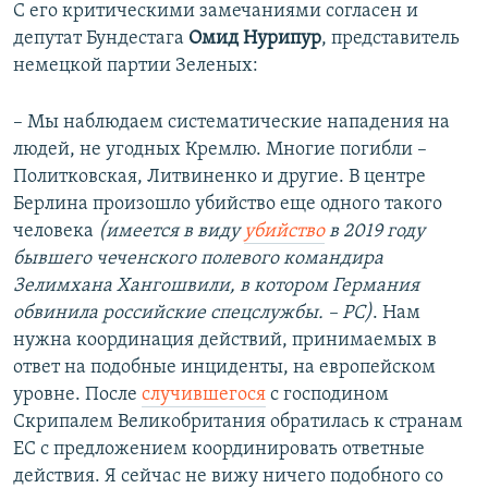
С его критическими замечаниями согласен и
депутат Бундестага
Омид Нурипур
, представитель
немецкой партии Зеленых:
– Мы наблюдаем систематические нападения на
людей, не угодных Кремлю. Многие погибли –
Политковская, Литвиненко и другие. В центре
Берлина произошло убийство еще одного такого
человека
(имеется в виду
убийство
в 2019 году
бывшего чеченского полевого командира
Зелимхана Хангошвили, в котором Германия
обвинила российские спецслужбы. – РС)
. Нам
нужна координация действий, принимаемых в
ответ на подобные инциденты, на европейском
уровне. После
случившегося
с господином
Скрипалем Великобритания обратилась к странам
ЕС с предложением координировать ответные
действия. Я сейчас не вижу ничего подобного со