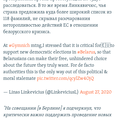
расследоваться. В то же время Линкявичюс, чья
страна предложила куда более широкий список из
118 фамилий, не скрывал разочарования
неторопливостью действий ЕС в отношении
белорусского кризиса.
At
#Gymnich
mtng,I stressed that it is critical for🇪🇺to
support new democratic elections in
#Belarus
, so that
Belarusians can make their free, unhindered choice
about the future they truly want. For de facto
authorities this is the only way out of this political &
moral stalemate
pic.twitter.com/qcylZw4OjQ
— Linas Linkevicius (@LinkeviciusL)
August 27, 2020
"
На совещании [в Берлине] я подчеркнул, что
критически важно поддержать проведение новых