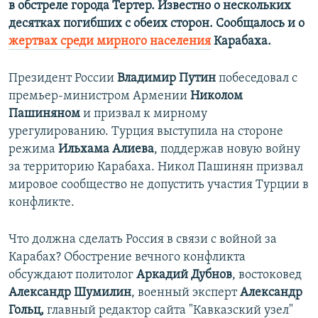
в обстреле города Тертер. Известно о нескольких
десятках погибших с обеих сторон. Сообщалось и о
жертвах среди мирного населения
Карабаха.
Президент России
Владимир Путин
побеседовал с
премьер-министром Армении
Николом
Пашиняном
и призвал к мирному
урегулированию. Турция выступила на стороне
режима
Ильхама Алиева
, поддержав новую войну
за территорию Карабаха. Никол Пашинян призвал
мировое сообщество не допустить участия Турции в
конфликте.
Что должна сделать Россия в связи с войной за
Карабах? Обострение вечного конфликта
обсуждают политолог
Аркадий Дубнов
, востоковед
Александр Шумилин
, военный эксперт
Александр
Гольц,
главный редактор сайта "Кавказский узел"