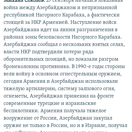
Михаил Соколов:
27 сентября началась локальная
война между Азербайджаном и непризнанной
республикой Нагорного Карабаха, а фактически
стоящей за НКР Арменией. Наступление войск
Азербайджана идет на линии разграничения в
районах зоны безопасности Нагорного Карабаха.
Азербайджан сообщал о нескольких взятых селах,
власти НКР подтвердили потерю ряда
оборонительных позиций, но показали разгром
бронеколонны противника. В 1990-е годы стороны
вели войну в основном огнестрельным оружием,
сегодня Армения и Азербайджан использовали
тяжелую артиллерию, систему залпового огня,
огнеметы, Азербайджан применил на фронте
современные турецкие и израильские
беспилотники. Армения получала тяжелое
вооружение от России, Азербайджан закупал
оружие не только в России, но и в Израиле, получал