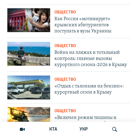
ОБЩЕСТВО
Как Россия «мотивирует»
крымских абитуриентов
поступать в вузы Украины
ОБЩЕСТВО
Война на пляжах и тотальный
контроль: главные вызовы
курортного сезона-2026 в Крыму
ОБЩЕСТВО
«Отдых с талонами на бензин»:
курортный сезон в Крыму
ОБЩЕСТВО
«Включен режим тишины и
красоты». Отдых в прифронтовом
КТА
УКР
Крыму без интернета и бензина