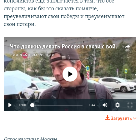
конфликтов еще заключается в том, что обе
стороны, как бы это сказать помягче,
преувеличивают свои победы и преуменьшают
свои потери.
Что должна делать Россия в связи с войной за Карабах?
видео
Крым.Реалии
No media source currently available
Auto
0:00
1:44
240p
Загрузить
360p
Auto
240p
360p
480p
480p
Опрос на улицах Москвы