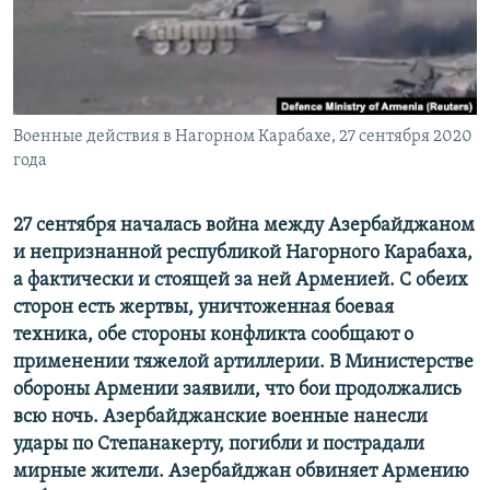
ПРИСОЕДИНЯЙТЕСЬ!
ПОБЕДИТЕЛЕЙ НЕ СУДЯТ?
КРЫМ.НЕПОКОРЕННЫЙ
ELIFBE
Военные действия в Нагорном Карабахе, 27 сентября 2020
УКРАИНСКАЯ ПРОБЛЕМА КРЫМА
года
Все сайты RFE/RL
27 сентября началась война между Азербайджаном
и непризнанной республикой Нагорного Карабаха,
а фактически и стоящей за ней Арменией. С обеих
сторон есть жертвы, уничтоженная боевая
техника, обе стороны конфликта сообщают о
применении тяжелой артиллерии. В Министерстве
обороны Армении заявили, что бои продолжались
всю ночь. Азербайджанские военные нанесли
удары по Степанакерту, погибли и пострадали
мирные жители. Азербайджан обвиняет Армению