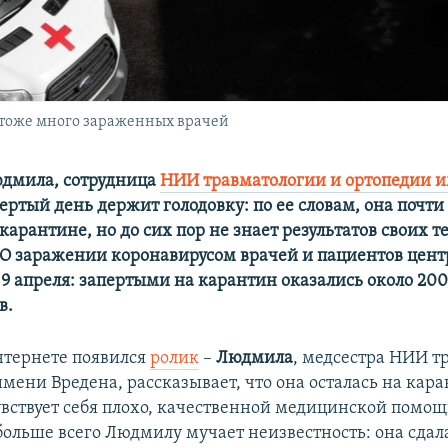
е тоже много зараженных врачей
юдмила, сотрудница
НИИ травматологии и ортопедии 
вертый день держит голодовку: по ее словам, она почти
карантине, но до сих пор не знает результатов своих т
 О заражении коронавирусом врачей и пациентов цент
 9 апреля: запертыми на карантин оказались около 20
в.
​
интернете появился
ролик
–
Людмила
, медсестра НИИ т
мени Вредена, рассказывает, что она осталась на кара
увствует себя плохо, качественной медицинской помощ
больше всего Людмилу мучает неизвестность: она сдал