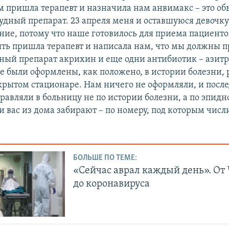
ам пришла терапевт и назначила нам анвимакс – это о
удный препарат. 23 апреля меня и оставшуюся девочку
ение, потому что наше готовилось для приема пациенто
пять пришла терапевт и написала нам, что мы должны 
ный препарат акрихин и еще одни антибиотик – азит
е были оформлены, как положено, в истории болезни, 
акрытом стационаре. Нам ничего не оформляли, и пос
равляли в больницу не по истории болезни, а по эпидно
и вас из дома забирают – по номеру, под которым числ
БОЛЬШЕ ПО ТЕМЕ:
«Сейчас аврал каждый день». От
до коронавируса