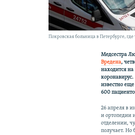
Покровская больница в Петербурге, гд
Медсестра Л
Вредена
, чет
находится на 
коронавирус.
известно еще
600 пациенто
26 апреля в 
и ортопедии и
отделении, ч
получает. Но 