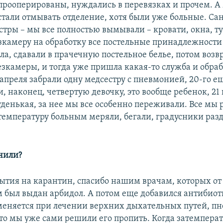
прооперированы, нуждались в перевязках и прочем. А
стали отмывать отделение, хотя были уже больные. Са
стры – мы все полностью вымывали – кровати, окна, т
езкамеру на обработку все постельные принадлежности
ла, сдавали в прачечную постельное белье, потом воз
езкамеры, и тогда уже пришла какая-то служба и обра
 апреля забрали одну медсестру с пневмонией, 20-го е
и, наконец, четвертую девочку, это вообще ребенок, 21 
денькая, за нее мы все особенно переживали. Все мы 
 температуру больным меряли, бегали, градусники раз
ечили?
рытия на карантин, спасибо нашим врачам, которых от
м был выдан арбидол. А потом еще добавился антибиот
еняется при лечении верхних дыхательных путей, п
это мы уже сами решили его пропить. Когда затемперат