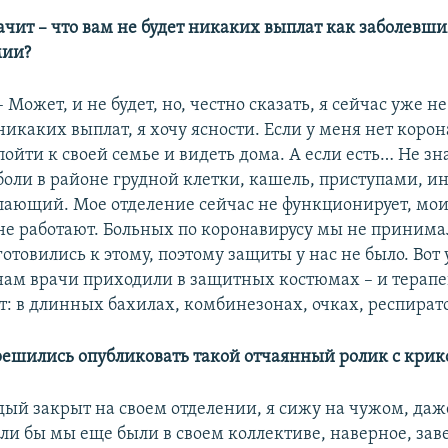
начит – что вам не будет никаких выплат как заболевш
мии?
– Может, и не будет, но, честно сказать, я сейчас уже не
никаких выплат, я хочу ясности. Если у меня нет корон
пойти к своей семье и видеть дома. А если есть… Не зн
боли в районе грудной клетки, кашель, приступами, и
лающий. Мое отделение сейчас не функционирует, мо
не работают. Больных по коронавирусу мы не принима
готовились к этому, поэтому защиты у нас не было. Вот
нам врачи приходили в защитных костюмах – и терапев
: в длинных бахилах, комбинезонах, очках, респират
решились опубликовать такой отчаянный ролик с кри
дый закрыт на своем отделении, я сижу на чужом, даж
сли бы мы еще были в своем коллективе, наверное, з