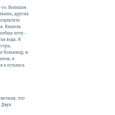
9-го. Большая
ткина, других
результата
ая. Кашель
вообще нету –
ая вода. Я
естра,
ю больницу, и
вном, в
я я осталась
тветили, что
. Двух