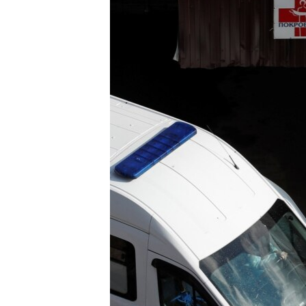
ПОБЕДИТЕЛЕЙ НЕ СУДЯТ?
КРЫМ.НЕПОКОРЕННЫЙ
ELIFBE
УКРАИНСКАЯ ПРОБЛЕМА КРЫМА