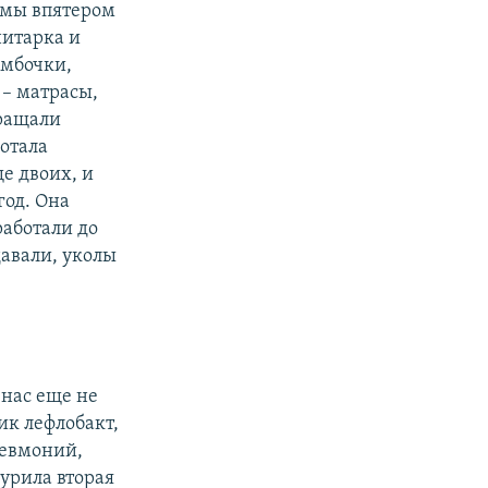
 мы впятером
нитарка и
умбочки,
 – матрасы,
вращали
ботала
ще двоих, и
год. Она
работали до
давали, уколы
 нас еще не
ик лефлобакт,
невмоний,
урила вторая