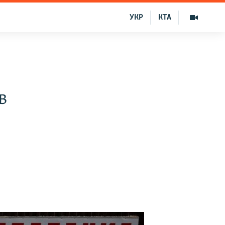
УКР
КТА
в