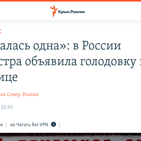
С
алась одна»: в России
стра объявила голодовку 
ице
кая
Север. Реалии
 22:30
ся
Читать без VPN