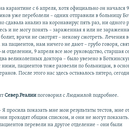
на карантине с 6 апреля, хотя официально он начался 
ников уже переболели – одних отправили в больницу Бо
но сдавала анализ на коронавирус пять раз, ни одного 
десь и не могу понять – зараженная я или не зараженн
 болит, врачи не смотрят – некому смотреть. Лечения 
 на пациентов, нам ничего не дают – грубо говоря, свят
-м отделении, 9 апреля все мое руководство, старшая с
два великолепных доктора – было увезено в Боткинску
с ними, пациентов тоже развезли по больницам, в осно
еранов. После этого нас здесь оставалось пятеро, сегодн
нт
Север.Реалии
поговорил с Людмилой подробнее.
– Я просила показать мне мои результаты тестов, мне о
они проходят общим списком, и они не могут показать
пациентов перевели на другое отделение – они были