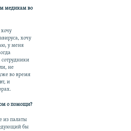
им медикам во
 хочу
авируса, хочу
аю, у меня
ногда
и сотрудники
ли, не
 уже во время
т, и
орах.
ком о помощи?
е из палаты
аведующий бы