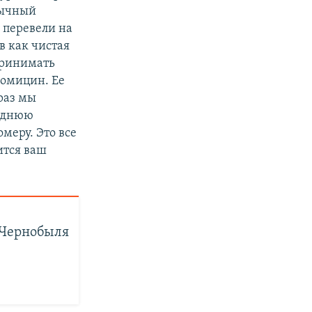
бычный
 перевели на
в как чистая
принимать
ромицин. Ее
раз мы
леднюю
меру. Это все
ится ваш
 Чернобыля