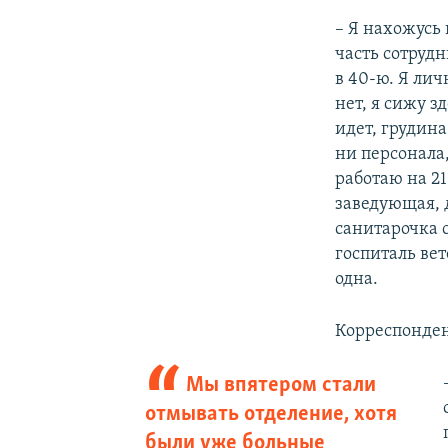
– Я нахожусь 
часть сотруд
в 40-ю. Я лич
нет, я сижу з
идет, грудина
ни персонала,
работаю на 21
заведующая, 
санитарочка 
госпиталь вет
одна.
Корреспонде
Мы впятером стали
отмывать отделение, хотя
были уже больные