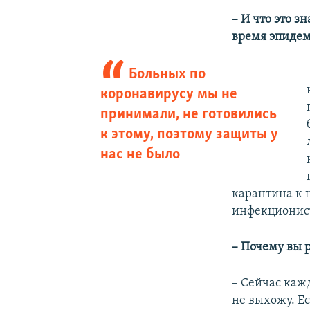
– И что это з
время эпиде
Больных по
коронавирусу мы не
принимали, не готовились
к этому, поэтому защиты у
нас не было
карантина к 
инфекционист
– Почему вы 
– Сейчас каж
не выхожу. Е