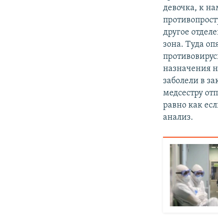
девочка, к н
противопрост
другое отдел
зона. Туда о
противовирус
назначения н
заболели в з
медсестру отп
равно как есл
анализ.