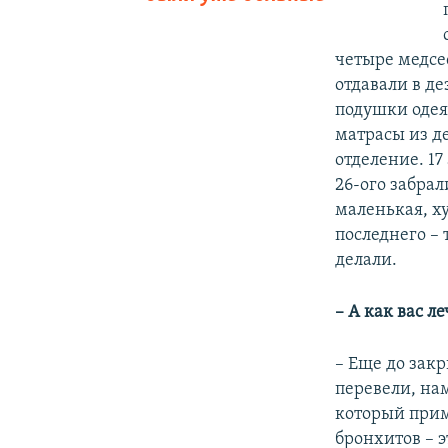
четыре медсе
отдавали в д
подушки одея
матрасы из д
отделение. 17
26-ого забрал
маленькая, ху
последнего –
делали.
– А как вас л
– Еще до зак
перевели, на
который прим
бронхитов – 