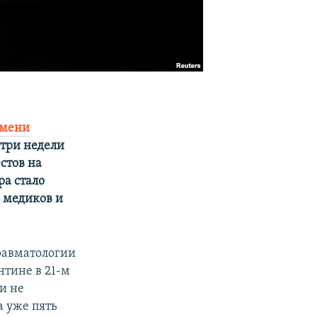
имени
 три недели
естов на
ра стало
0 медиков и
равматологии
нтине в 21-м
и не
а уже пять