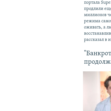
портала Supe
продлили еще
миллионов че
режима самои
оживать, а л
восстанавлив
рассказал в 
"Банкрот
продолж