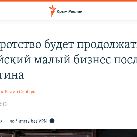
ротство будет продолжат
йский малый бизнес пос
тина
ов
Радио Свобода
2:15
ся
Читать без VPN