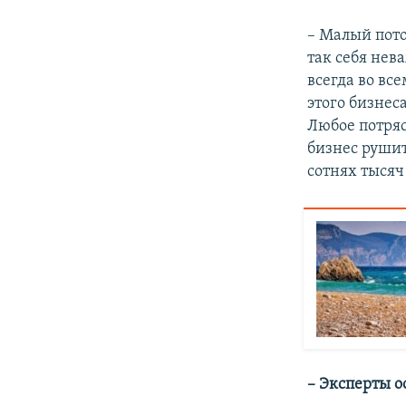
– Малый пото
так себя нев
всегда во вс
этого бизнес
Любое потряс
бизнес рушит
сотнях тыся
– Эксперты о