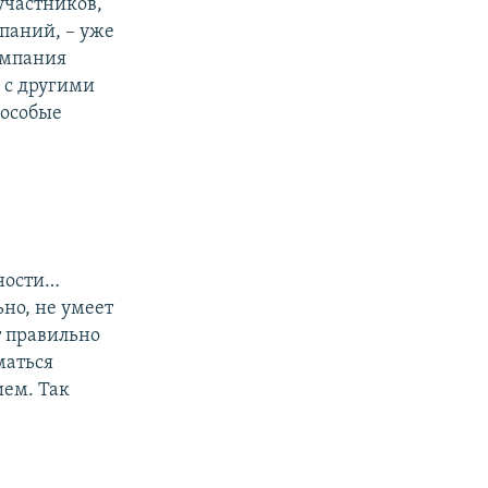
участников,
паний, – уже
Компания
я с другими
 особые
ьности…
но, не умеет
т правильно
маться
ием. Так