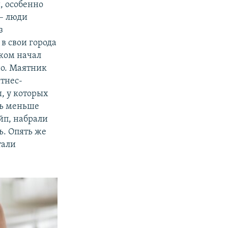
, особенно
 – люди
з
в свои города
дком начал
но. Маятник
итнес-
, у которых
ть меньше
йп, набрали
ь. Опять же
тали