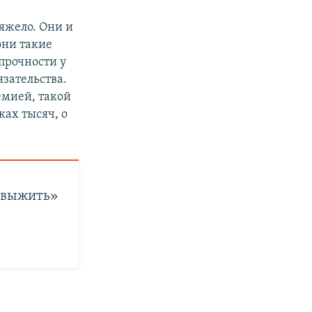
яжело. Они и
они такие
 прочности у
язательства.
емией, такой
ках тысяч, о
– выжить»