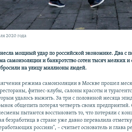
ля 2020 года
несла мощный удар по российской экономике. Два с 
а самоизоляции и банкротство сотен тысяч мелких и
бросили на улицу миллионы людей.
мягчения режима самоизоляции в Москве прошел меся
 рестораны, фитнес-клубы, салоны красоты и турагентс
оторым удалось выжить. За три с половиной месяца эп
ынок общепита потерял четверть своих предприятий.
несмены пытаются восстановить то, что потеряли с кон
ная безработица в стране уже давно перевалила отметку
работающих россиян", – считает основатель и глава р