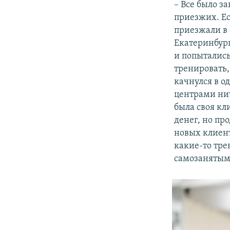
– Все было з
приезжих. Ес
приезжали в 
Екатеринбург
и попытались
тренировать,
качнулся в о
центрами нич
была своя кл
денег, но пр
новых клиент
какие-то тре
самозанятыми