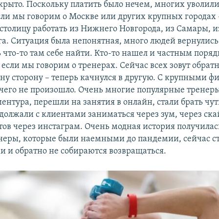
акрыто. Поскольку платить было нечем, многих уволили
ли мы говорим о Москве или других крупных городах
столицу работать из Нижнего Новгорода, из Самары, и
а. Ситуация была непонятная, много людей вернулись 
 что-то там себе найти. Кто-то нашел и частным поря
 если мы говорим о тренерах. Сейчас всех зовут обрат
дну сторону – теперь качнулся в другую. С крупными ф
его не произошло. Очень многие популярные тренеры
иентура, перешли на занятия в онлайн, стали брать чу
одолжали с клиентами заниматься через зум, через ска
ов через инстаграм. Очень модная история получилас
неры, которые были наемными до пандемии, сейчас с
 и обратно не собираются возвращаться.