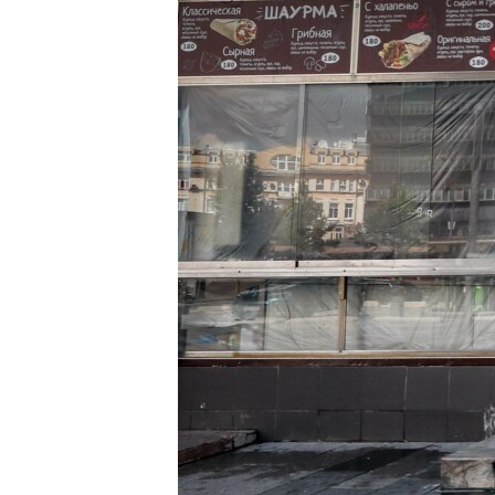
ПОБЕДИТЕЛЕЙ НЕ СУДЯТ?
КРЫМ.НЕПОКОРЕННЫЙ
ELIFBE
УКРАИНСКАЯ ПРОБЛЕМА КРЫМА