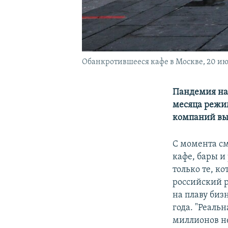
Обанкротившееся кафе в Москве, 20 ию
Пандемия на
месяца режим
компаний вы
С момента с
кафе, бары и
только те, к
российский р
на плаву биз
года. "Реаль
миллионов не