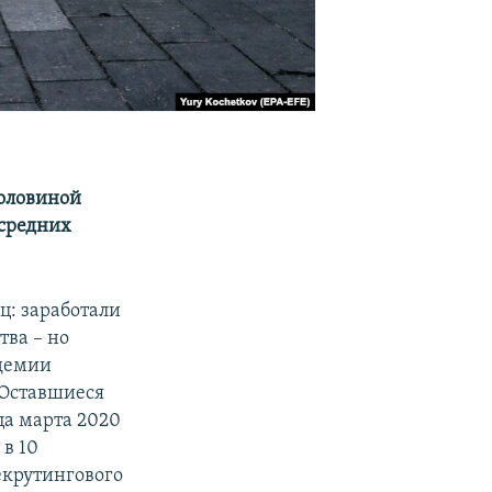
половиной
 средних
ц: заработали
тва – но
идемии
 Оставшиеся
ца марта 2020
 в 10
екрутингового