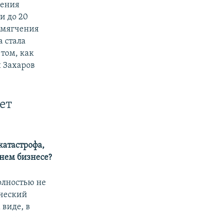
чения
и до 20
 смягчения
 стала
 том, как
й Захаров
ет
катастрофа,
нем бизнесе?
олностью не
ический
 виде, в