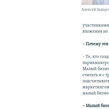
Алексей Захаро
участниками.
вложения не
– Почему эти
– Те, кто со
парикмахерс
Малый бизнес
считать и с 
подсчитывать
маркетингом,
малый бизнес
– Малый бизн