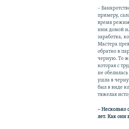
– Банкротств
примеру, сал
время режим
ним домой ил
заработка, к
Мастера прев
обратно в па
черную. То ж
которая с тр
не обелилась
ушла в черну
был в виде к
тяжелая исто
–​ Несколько
лет. Как они