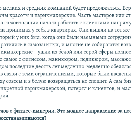
о мелких и средних компаний будет продолжаться. Бер
оны красоты и парикмахерские. Часть мастеров или ст
а самоизоляции начала работать с клиентами напряму
и принимая у себя в квартирах. Они вышли на тот же
оторый у них был, когда они были наемными сотрудни
ратились в самозанятых, и многие не собираются воз
рикмахерские – ушли из белой или серой сферы полнос
е самое с фитнесом, маникюром, педикюром, массаже
удом последние десять лет медленно-медленно обелялас
 в связи с теми ограничениями, которые были введены
ху совсем и в белую возвращаться не спешит. А сам би
онкретной парикмахерской, потерял и клиентов, и мас
рия.
 слов о фитнес-империи. Это модное направление за по
 восстанавливаются?