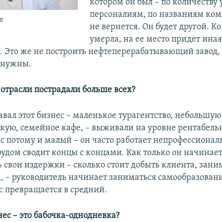
котором он был – по количеству 
персоналиям, по названиям ком
в
не вернется. Он будет другой. 
умерла, на ее место придет ина
 Это же не построить нефтеперерабатывающий завод,
 нужны.
 отрасли пострадали больше всех?
здавал этот бизнес – маленькое турагентство, небольшую
кую, семейное кафе, – выживали на уровне рентабел
 потому и малый – он часто работает непрофессиональ
трудом сводит концы с концами. Как только он начинае
 свои издержки – сколько стоит добыть клиента, зани
 – руководитель начинает заниматься самообразован
 превращается в средний.
ес – это бабочка-однодневка?