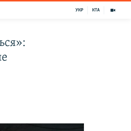
УКР
КТА
ься»:
ле