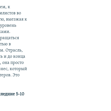
ем, к
илистов во
ю, выезжая к
 уровень
ками.
вращаться
тью в
м. Отрасль,
ь и до конца
, она просто
знес, который
теров. Это
следние 5-10