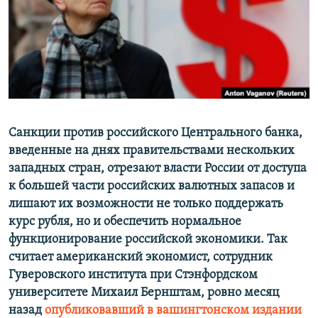
ПРИСОЕДИНЯЙТЕСЬ!
ПОБЕДИТЕЛЕЙ НЕ СУДЯТ?
КРЫМ.НЕПОКОРЕННЫЙ
ELIFBE
УКРАИНСКАЯ ПРОБЛЕМА КРЫМА
Все сайты RFE/RL
Санкции против российского Центрального банка,
введенные на днях правительствами нескольких
западных стран, отрезают власти России от доступа
к большей части российских валютных запасов и
лишают их возможности не только поддержать
курс рубля, но и обеспечить нормальное
функционирование российской экономики. Так
считает американский экономист, сотрудник
Гуверовского института при Стэнфордском
университете Михаил Бернштам, ровно месяц
назад
опубликовавший в вашингтонском издании