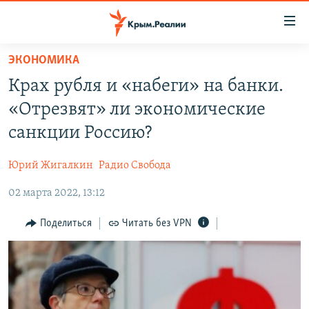
Доступность
ссылки
Вернуться
ЭКОНОМИКА
к
НОВОСТИ
Крах рубля и «набеги» на банки.
основному
СПЕЦПРОЕКТЫ
содержанию
«Отрезвят» ли экономические
ВОДА
Вернутся
ГРУЗ 200
санкции Россию?
к
ИСТОРИЯ
КАРТА ВОЕННЫХ ОБЪЕКТОВ КРЫМА
главной
Юрий Жигалкин
Радио Свобода
ЕЩЕ
11 ЛЕТ ОККУПАЦИИ КРЫМА. 11 ИСТОРИЙ СОПРОТИВЛЕНИЯ
навигации
Вернутся
02 марта 2022, 13:12
РАДІО СВОБОДА
ИНТЕРАКТИВ
к
КАК ОБОЙТИ БЛОКИРОВКУ
ИНФОГРАФИКА
Поделиться
Читать без VPN
поиску
ТЕЛЕПРОЕКТ КРЫМ.РЕАЛИИ
Українською
СОВЕТЫ ПРАВОЗАЩИТНИКОВ
Qırımtatar
ПРОПАВШИЕ БЕЗ ВЕСТИ