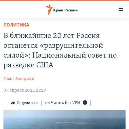
Доступность
ссылки
Вернуться
ПОЛИТИКА
к
НОВОСТИ
В ближайшие 20 лет Россия
основному
СПЕЦПРОЕКТЫ
содержанию
останется «разрушительной
ВОДА
Вернутся
ГРУЗ 200
силой»: Национальный совет по
к
ИСТОРИЯ
КАРТА ВОЕННЫХ ОБЪЕКТОВ КРЫМА
разведке США
главной
ЕЩЕ
11 ЛЕТ ОККУПАЦИИ КРЫМА. 11 ИСТОРИЙ СОПРОТИВЛЕНИЯ
навигации
Голос Америки
Вернутся
РАДІО СВОБОДА
ИНТЕРАКТИВ
к
09 апреля 2021, 21:29
КАК ОБОЙТИ БЛОКИРОВКУ
ИНФОГРАФИКА
поиску
Поделиться
Читать без VPN
ТЕЛЕПРОЕКТ КРЫМ.РЕАЛИИ
Українською
СОВЕТЫ ПРАВОЗАЩИТНИКОВ
Qırımtatar
ПРОПАВШИЕ БЕЗ ВЕСТИ