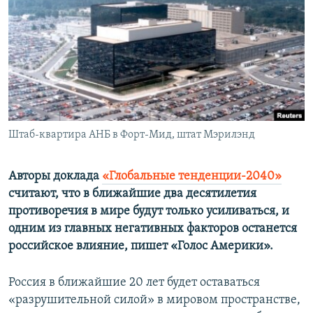
ПРИСОЕДИНЯЙТЕСЬ!
ПОБЕДИТЕЛЕЙ НЕ СУДЯТ?
КРЫМ.НЕПОКОРЕННЫЙ
ELIFBE
УКРАИНСКАЯ ПРОБЛЕМА КРЫМА
Все сайты RFE/RL
Штаб-квартира АНБ в Форт-Мид, штат Мэрилэнд
Авторы доклада
«Глобальные тенденции-2040»
считают, что в ближайшие два десятилетия
противоречия в мире будут только усиливаться, и
одним из главных негативных факторов останется
российское влияние, пишет «Голос Америки»​.
Россия в ближайшие 20 лет будет оставаться
«разрушительной силой» в мировом пространстве,