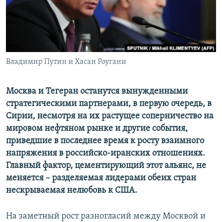
ПРИСОЕДИНЯЙТЕСЬ!
ПОБЕДИТЕЛЕЙ НЕ СУДЯТ?
КРЫМ.НЕПОКОРЕННЫЙ
ELIFBE
Владимир Путин и Хасан Роугани
УКРАИНСКАЯ ПРОБЛЕМА КРЫМА
Все сайты RFE/RL
Москва и Тегеран останутся вынужденными
стратегическими партнерами, в первую очередь, в
Сирии, несмотря на их растущее соперничество на
мировом нефтяном рынке и другие события,
приведшие в последнее время к росту взаимного
напряжения в российско-иранских отношениях.
Главный фактор, цементирующий этот альянс, не
меняется – разделяемая лидерами обеих стран
нескрываемая нелюбовь к США.
На заметный рост разногласий между Москвой и