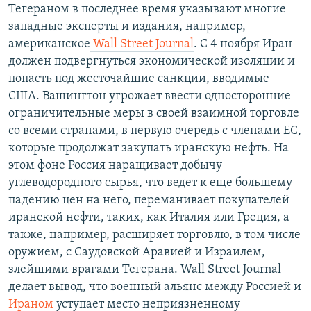
Тегераном в последнее время указывают многие
западные эксперты и издания, например,
американское
Wall Street Journal
. С 4 ноября Иран
должен подвергнуться экономической изоляции и
попасть под жесточайшие санкции, вводимые
США. Вашингтон угрожает ввести односторонние
ограничительные меры в своей взаимной торговле
со всеми странами, в первую очередь с членами ЕС,
которые продолжат закупать иранскую нефть. На
этом фоне Россия наращивает добычу
углеводородного сырья, что ведет к еще большему
падению цен на него, переманивает покупателей
иранской нефти, таких, как Италия или Греция, а
также, например, расширяет торговлю, в том числе
оружием, с Саудовской Аравией и Израилем,
злейшими врагами Тегерана. Wall Street Journal
делает вывод, что военный альянс между Россией и
Ираном
уступает место неприязненному