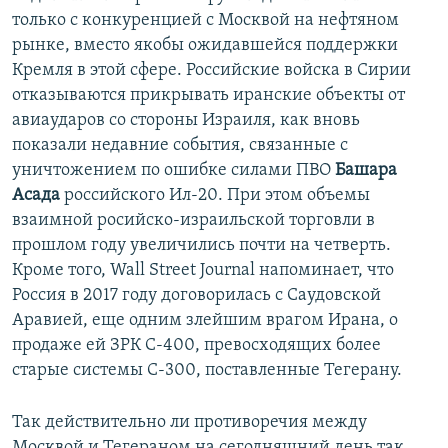
только с конкуренцией с Москвой на нефтяном
рынке, вместо якобы ожидавшейся поддержки
Кремля в этой сфере. Российские войска в Сирии
отказываются прикрывать иранские объекты от
авиаударов со стороны Израиля, как вновь
показали недавние события, связанные с
уничтожением по ошибке силами ПВО
Башара
Асада
российского Ил-20. При этом объемы
взаимной росийско-израильской торговли в
прошлом году увеличились почти на четверть.
Кроме того, Wall Street Journal напоминает, что
Россия в 2017 году договорилась с Саудовской
Аравией, еще одним злейшим врагом Ирана, о
продаже ей ЗРК С-400, превосходящих более
старые системы С-300, поставленные Тегерану.​
Так действительно ли противоречия между
Москвой и Тегераном на сегодняшний день так