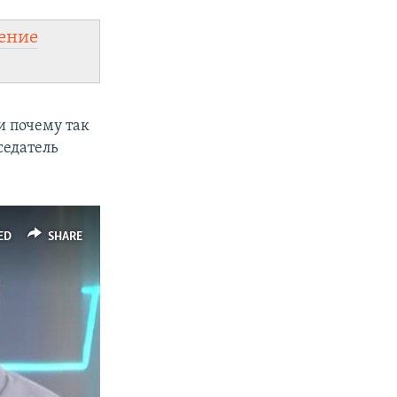
ение
 и почему так
седатель
ED
SHARE