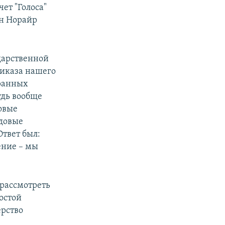
ет "Голоса"
ян Норайр
дарственной
риказа нашего
транных
удь вообще
овые
едовые
Ответ был:
ение – мы
 рассмотреть
ростой
ерство