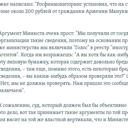
жке написано: "Росфинмониторинг установил, что на сч
ение около 200 рублей от гражданки Армении Манук
Аргумент Минюста очень прост: "Мы получили от госу
организации такие сведения, поэтому на основании п
же министерства мы включили "Голос" в реестр "инос
агентов". Когда им возражаешь: "А вы хотя бы как-ниб
эту липовую бумажку, которая содержит довольно бред
сведения, – там еще, помимо этого, есть некоторые бр
сведения, – вы каким-нибудь образом проверяли это?" 
"Нет, мы не должны проверять. Нам пришло это сообщ
включаем".
К сожалению, суд, который должен был бы объективно
это дело, вот так принимает такие аргументы по той п
он висит на той же властной вертикали, что и Минист