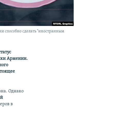
сии способно сделать "иностранным
татус
анки Армении.
ного
стоящее
вна. Однако
ий
неров в