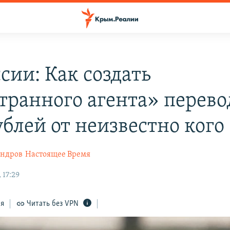
сии: Как создать
транного агента» перев
ублей от неизвестно кого
андров
Настоящее Время
 17:29
ся
Читать без VPN