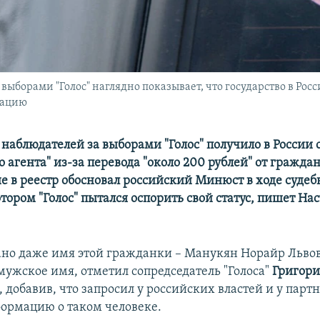
борами "Голос" наглядно показывает, что государство в Рос
зацию
наблюдателей за выборами "Голос" получило в России с
о агента" из-за перевода "около 200 рублей" от гражд
е в реестр обосновал российский Минюст в ходе судеб
отором "Голос" пытался оспорить свой статус, пишет На
зано даже имя этой гражданки – Манукян Норайр Льво
мужское имя, отметил сопредседатель "Голоса"
Григор
, добавив, что запросил у российских властей и у парт
ормацию о таком человеке.