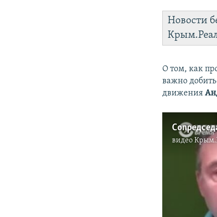
Новости б
Крым.Реа
О том, как пр
важно добить
движения
Ан
видео
Крым.