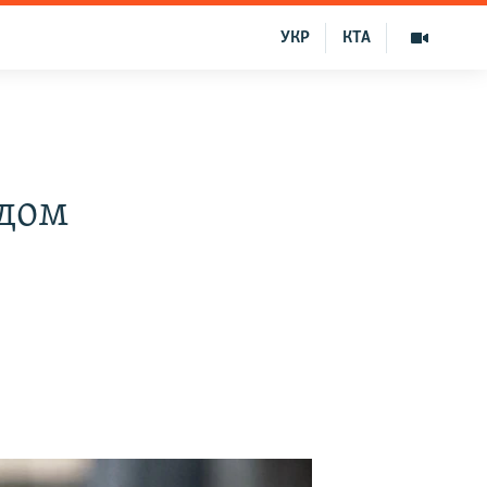
УКР
КТА
одом