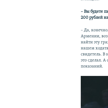
– Вы будете 
200 рублей н
– Да, конечн
Армении, воз
найти эту гр
нашем ходата
свидетель. В
это сделал. А
показаний.