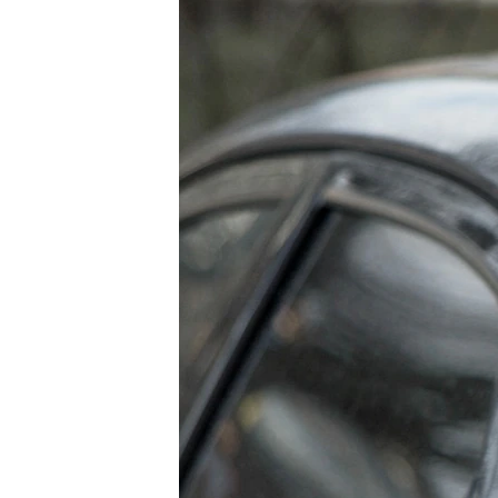
ПОБЕДИТЕЛЕЙ НЕ СУДЯТ?
КРЫМ.НЕПОКОРЕННЫЙ
ELIFBE
УКРАИНСКАЯ ПРОБЛЕМА КРЫМА