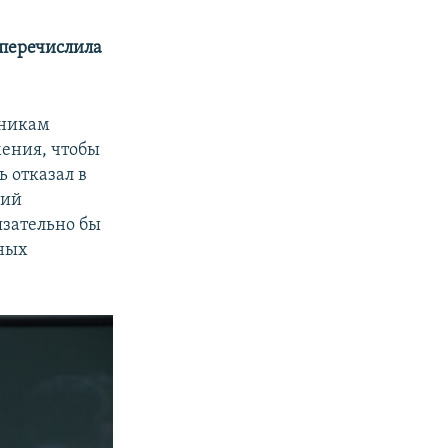
 перечислила
тникам
мения, чтобы
 отказал в
кий
язательно бы
нных