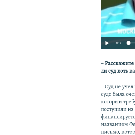
0:00
– Расскажите 
ли суд хоть 
– Суд не уче
суде была оче
который требу
поступили из 
финансируется
названием Фе
письмо, котор