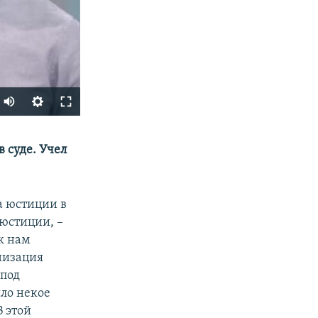
SHARE
в суде. Учел
а юстиции в
 юстиции, –
к нам
анизация
 под
px
width
ло некое
В этой