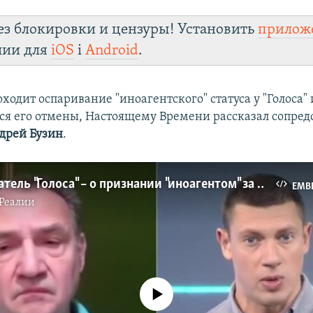
ез блокировки и цензуры! Установить
прилож
лии для
iOS
і
Android
.
оходит оспаривание "иноагентского" статуса у "Голоса"
ся его отмены, Настоящему Времени рассказал сопред
дрей Бузин
.
Сопредседатель "Голоса" – о признании "иноагентом" за 200 рублей
EMB
Реалии
No media source currently available