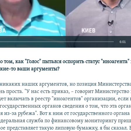
6:01
EMBED
о том, как "Голос" пытался оспорить статус "иноагента" 
какие-то ваши аргументы?
л никаких наших аргументов, но позиция Министерств
нь проста. "У нас есть приказ, – говорит Министерство
ет включать в реестр "иноагентов" организации, если 
государственных органов сведения о том, что эта орг
 из-за рубежа". Вот к ним от государственного органа
деральная служба по финансовому мониторингу приш
ое представляет такую липовую бумажку, я бы сказал. 