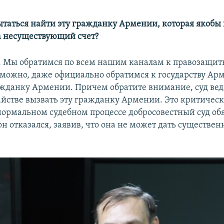
пытаться найти эту гражданку Армении, которая якобы
а
несуществующий счет?
о. Мы обратимся по всем нашим каналам к правозащи
можно, даже официально обратимся к государству Ар
ажданку Армении. Причем обратите внимание, суд ведь
йстве вызвать эту гражданку Армении. Это критичес
 нормальном судебном процессе добросовестный суд об
 он отказался, заявив, что она не может дать существе