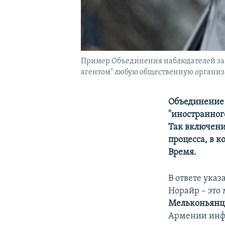
Пример Объединения наблюдателей за вы
агентом" любую общественную органи
Объединение 
"иностранног
Так включени
процесса, в к
Время.
В ответе ука
Норайр – это 
Мельконьянц
Армении инф