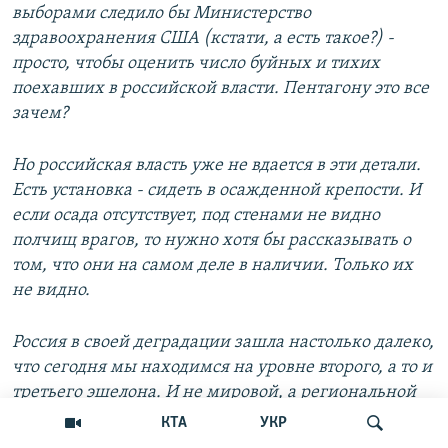
выборами следило бы Министерство
здравоохранения США (кстати, а есть такое?) -
просто, чтобы оценить число буйных и тихих
поехавших в российской власти. Пентагону это все
зачем?
Но российская власть уже не вдается в эти детали.
Есть установка - сидеть в осажденной крепости. И
если осада отсутствует, под стенами не видно
полчищ врагов, то нужно хотя бы рассказывать о
том, что они на самом деле в наличии. Только их
не видно.
Россия в своей деградации зашла настолько далеко,
что сегодня мы находимся на уровне второго, а то и
третьего эшелона. И не мировой, а региональной
политики. На глобальном уровне Кремль уже давно
КТА
УКР
не игрок, но ведь хочется... Поэтому и приходится