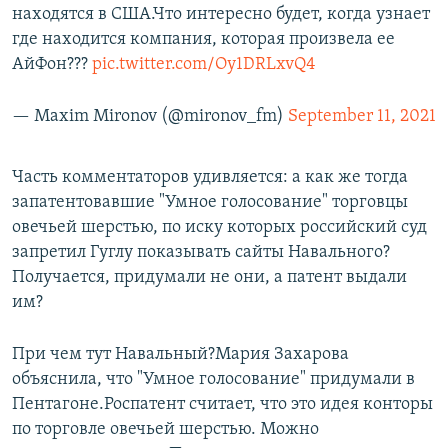
находятся в США.Что интересно будет, когда узнает
где находится компания, которая произвела ее
АйФон???
pic.twitter.com/Oy1DRLxvQ4
— Maxim Mironov (@mironov_fm)
September 11, 2021
Часть комментаторов удивляется: а как же тогда
запатентовавшие "Умное голосование" торговцы
овечьей шерстью, по иску которых российский суд
запретил Гуглу показывать сайты Навального?
Получается, придумали не они, а патент выдали
им?
При чем тут Навальный?Мария Захарова
объяснила, что "Умное голосование" придумали в
Пентагоне.Роспатент считает, что это идея конторы
по торговле овечьей шерстью. Можно