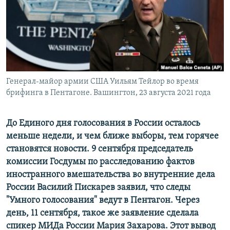
ПРИСОЕДИНЯЙТЕСЬ!
ПОБЕДИТЕЛЕЙ НЕ СУДЯТ?
КРЫМ.НЕПОКОРЕННЫЙ
ELIFBE
УКРАИНСКАЯ ПРОБЛЕМА КРЫМА
Все сайты RFE/RL
Генерал-майор армии США Уильям Тейлор во время
брифинга в Пентагоне. Вашингтон, 23 августа 2021 года
До Единого дня голосования в России осталось
меньше недели, и чем ближе выборы, тем горячее
становятся новости. 9 сентября председатель
комиссии Госдумы по расследованию фактов
иностранного вмешательства во внутренние дела
России Василий Пискарев заявил, что следы
"Умного голосования" ведут в Пентагон. Через
день, 11 сентября, такое же заявление сделала
спикер МИДа России Мария Захарова. Этот вывод