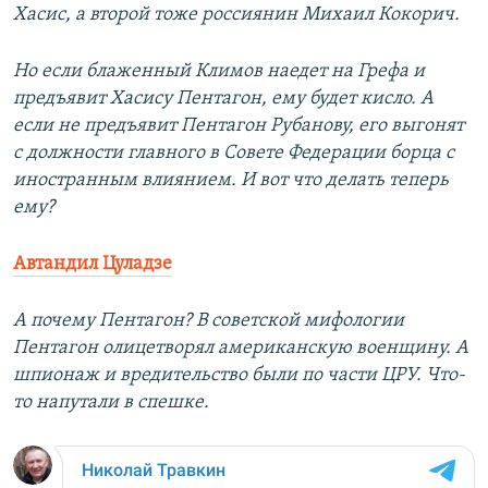
Хасис, а второй тоже россиянин Михаил Кокорич.
Но если блаженный Климов наедет на Грефа и
предъявит Хасису Пентагон, ему будет кисло. А
если не предъявит Пентагон Рубанову, его выгонят
с должности главного в Совете Федерации борца с
иностранным влиянием. И вот что делать теперь
ему?
Автандил Цуладзе
А почему Пентагон? В советской мифологии
Пентагон олицетворял американскую военщину. А
шпионаж и вредительство были по части ЦРУ. Что-
то напутали в спешке.