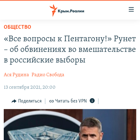
Доступность
ссылки
Вернуться
ОБЩЕСТВО
к
НОВОСТИ
«Все вопросы к Пентагону!» Рунет
основному
СПЕЦПРОЕКТЫ
содержанию
– об обвинениях во вмешательстве
ВОДА
Вернутся
ГРУЗ 200
в российские выборы
к
ИСТОРИЯ
КАРТА ВОЕННЫХ ОБЪЕКТОВ КРЫМА
главной
Ася Рудина
Радио Свобода
ЕЩЕ
11 ЛЕТ ОККУПАЦИИ КРЫМА. 11 ИСТОРИЙ СОПРОТИВЛЕНИЯ
навигации
Вернутся
13 сентября 2021, 20:00
РАДІО СВОБОДА
ИНТЕРАКТИВ
к
КАК ОБОЙТИ БЛОКИРОВКУ
ИНФОГРАФИКА
Поделиться
Читать без VPN
поиску
ТЕЛЕПРОЕКТ КРЫМ.РЕАЛИИ
Українською
СОВЕТЫ ПРАВОЗАЩИТНИКОВ
Qırımtatar
ПРОПАВШИЕ БЕЗ ВЕСТИ