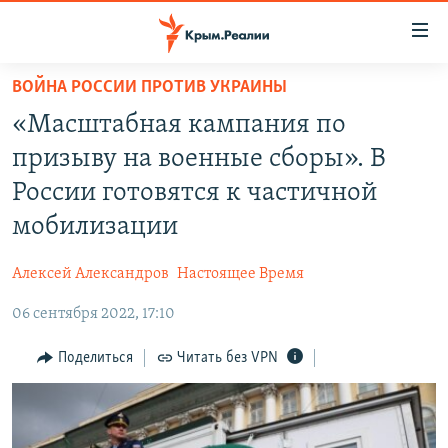
Доступность
ссылки
Вернуться
ВОЙНА РОССИИ ПРОТИВ УКРАИНЫ
к
НОВОСТИ
«Масштабная кампания по
основному
СПЕЦПРОЕКТЫ
содержанию
призыву на военные сборы». В
ВОДА
Вернутся
ГРУЗ 200
России готовятся к частичной
к
ИСТОРИЯ
КАРТА ВОЕННЫХ ОБЪЕКТОВ КРЫМА
мобилизации
главной
ЕЩЕ
11 ЛЕТ ОККУПАЦИИ КРЫМА. 11 ИСТОРИЙ СОПРОТИВЛЕНИЯ
навигации
Алексей Александров
Настоящее Время
Вернутся
РАДІО СВОБОДА
ИНТЕРАКТИВ
к
06 сентября 2022, 17:10
КАК ОБОЙТИ БЛОКИРОВКУ
ИНФОГРАФИКА
поиску
Поделиться
Читать без VPN
ТЕЛЕПРОЕКТ КРЫМ.РЕАЛИИ
Українською
СОВЕТЫ ПРАВОЗАЩИТНИКОВ
Qırımtatar
ПРОПАВШИЕ БЕЗ ВЕСТИ