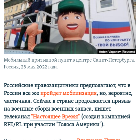
ПРИСОЕДИНЯЙТЕСЬ!
ПОБЕДИТЕЛЕЙ НЕ СУДЯТ?
КРЫМ.НЕПОКОРЕННЫЙ
ELIFBE
УКРАИНСКАЯ ПРОБЛЕМА КРЫМА
Все сайты RFE/RL
Мобильный призывной пункт в центре Санкт-Петербурга,
Россия, 28 мая 2022 года
Российские правозащитники предполагают, что в
России все же
пройдет мобилизация
, но, вероятно,
частичная. Сейчас в стране продолжается призыв
на военные сборы военных запаса, пишет
телеканал
"Настоящее Время"
​(создан компанией
RFE/RL при участии "Голоса Америки"). ​