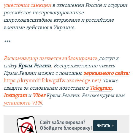
ужесточил санкции
в отношении России и осудили
российское неспровоцированное
широкомасштабное вторжение и российские
военные действия в Украине.
***
Роскомнадзор пытается заблокировать
доступ к
сайту
Крым.Реалии
.
Беспрепятственно читать
Крым.Реалии можно с помощью
зеркального сайта
:
https://krymrdfifckwgzffw.azureedge.net/
Также
следите за основными новостями в
Telegram
,
Instagram
и
Viber
Крым.Реалии. Рекомендуем вам
установить
VPN
.
Сайт заблокирован?
читать >
Обойдите блокировку!