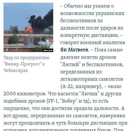
– Обычно мы узнаем о
возможностях украинских
беспилотников по
дальности после ударов на
конкретную дистанцию, –
говорит военный аналитик
Ян Матвеев
. – Пока самые
далекие полеты дронов
Удар по предприятию
"Винир-Прогресс" в
"Лютый" и беспилотников,
Чебоксарах
переделанных из
легкомоторных самолетов
(А-22, например), – около
2000 километров. Что касается "Лютых" и других
подобных дронов (FP-1, "Бобер" и тд), то есть
ощущение, что они достигли предела дальности. А
вот дроны, переделанные из самолетов, наверняка
могут преодолевать и чуть большую дистанцию при
установке дополнительных топливных баков. При