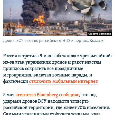
ПРИСОЕДИНЯЙТЕСЬ!
ПОБЕДИТЕЛЕЙ НЕ СУДЯТ?
КРЫМ.НЕПОКОРЕННЫЙ
ELIFBE
УКРАИНСКАЯ ПРОБЛЕМА КРЫМА
Все сайты RFE/RL
Дроны ВСУ бьют по российским НПЗ и портам. Коллаж
Россия встретила 9 мая в обстановке чрезвычайной:
из-за атак украинских дронов и ракет властям
пришлось сократить все праздничные
мероприятия, включая военные парады, и
фактически
отключить мобильный интернет
.
5 мая
агентство Bloomberg сообщило
, что под
ударами дронов ВСУ находится четверть
российской территории, где живет 70% населения.
Самыми удаленными от фронта точками, куда