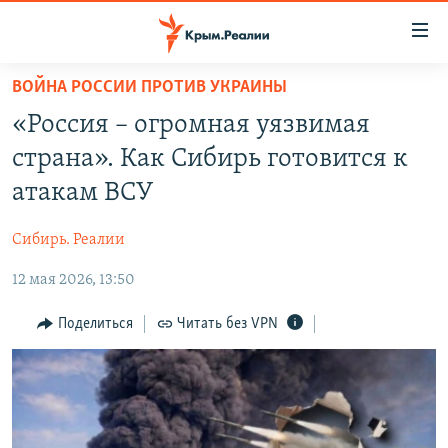
Доступность
ссылки
Вернуться
ВОЙНА РОССИИ ПРОТИВ УКРАИНЫ
к
НОВОСТИ
«Россия – огромная уязвимая
основному
СПЕЦПРОЕКТЫ
содержанию
страна». Как Сибирь готовится к
ВОДА
Вернутся
ГРУЗ 200
атакам ВСУ
к
ИСТОРИЯ
КАРТА ВОЕННЫХ ОБЪЕКТОВ КРЫМА
главной
Сибирь. Реалии
ЕЩЕ
11 ЛЕТ ОККУПАЦИИ КРЫМА. 11 ИСТОРИЙ СОПРОТИВЛЕНИЯ
навигации
Вернутся
12 мая 2026, 13:50
РАДІО СВОБОДА
ИНТЕРАКТИВ
к
КАК ОБОЙТИ БЛОКИРОВКУ
ИНФОГРАФИКА
Поделиться
Читать без VPN
поиску
ТЕЛЕПРОЕКТ КРЫМ.РЕАЛИИ
Українською
СОВЕТЫ ПРАВОЗАЩИТНИКОВ
Qırımtatar
ПРОПАВШИЕ БЕЗ ВЕСТИ