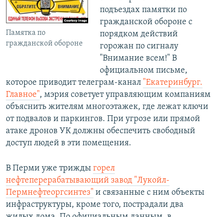
подъездах памятки по
гражданской обороне с
Памятка по
порядком действий
гражданской обороне
горожан по сигналу
"Внимание всем!" В
официальном письме,
которое приводит телеграм-канал
"Екатеринбург.
Главное"
, мэрия советует управляющим компаниям
объяснить жителям многоэтажек, где лежат ключи
от подвалов и паркингов. При угрозе или прямой
атаке дронов УК должны обеспечить свободный
доступ людей в эти помещения.
В Перми уже трижды
горел
нефтеперерабатывающий завод "Лукойл-
Пермнефтеоргсинтез"
и связанные с ним объекты
инфраструктуры, кроме того, пострадали два
жилых дома. По официальным данным, в