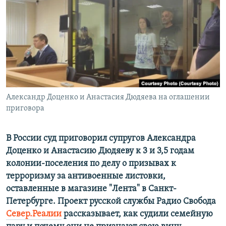
ПРИСОЕДИНЯЙТЕСЬ!
ПОБЕДИТЕЛЕЙ НЕ СУДЯТ?
КРЫМ.НЕПОКОРЕННЫЙ
ELIFBE
УКРАИНСКАЯ ПРОБЛЕМА КРЫМА
Все сайты RFE/RL
Александр Доценко и Анастасия Дюдяева на оглашении
приговора
В России суд приговорил супругов Александра
Доценко и Анастасию Дюдяеву к 3 и 3,5 годам
колонии-поселения по делу о призывах к
терроризму за антивоенные листовки,
оставленные в магазине "Лента" в Санкт-
Петербурге. Проект русской службы Радио Свобода
Север.Реалии
рассказывает, как судили семейную