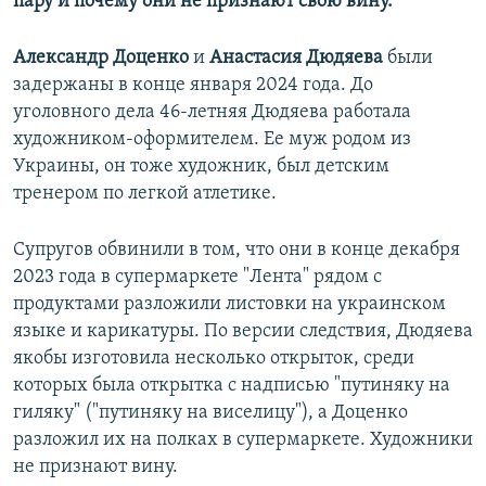
пару и почему они не признают свою вину.
Александр Доценко
и
Анастасия Дюдяева
были
задержаны в конце января 2024 года. До
уголовного дела 46-летняя Дюдяева работала
художником-оформителем. Ее муж родом из
Украины, он тоже художник, был детским
тренером по легкой атлетике.
Супругов обвинили в том, что они в конце декабря
2023 года в супермаркете "Лента" рядом с
продуктами разложили листовки на украинском
языке и карикатуры. По версии следствия, Дюдяева
якобы изготовила несколько открыток, среди
которых была открытка с надписью "путиняку на
гиляку" ("путиняку на виселицу"), а Доценко
разложил их на полках в супермаркете. Художники
не признают вину.