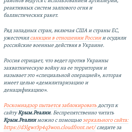
районов ведутся с использованием артиллерии,
реактивных систем залпового огня и
баллистических ракет.
Ряд западных стран, включая США и страны ЕС,
ужесточил
санкции в отношении России
и осудили
российские военные действия в Украине.
Россия отрицает, что ведет против Украины
захватническую войну на ее территории и
называет это «специальной операцией», которая
имеет целью «демилитаризацию и
денацификацию».
Роскомнадзор пытается заблокировать
доступ к
сайту
Крым.Реалии
. Беспрепятственно читать
Крым.Реалии
можно с помощью
зеркального сайта:
https://d3lgwr3p4q3won.cloudfront.net/
следите за