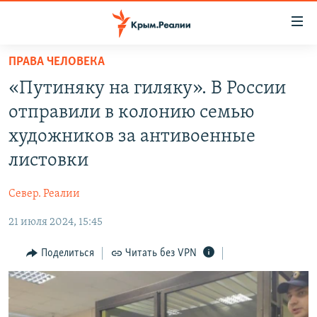
Доступность
ссылки
Вернуться
ПРАВА ЧЕЛОВЕКА
к
НОВОСТИ
«Путиняку на гиляку». В России
основному
СПЕЦПРОЕКТЫ
содержанию
отправили в колонию семью
ВОДА
Вернутся
ГРУЗ 200
художников за антивоенные
к
ИСТОРИЯ
КАРТА ВОЕННЫХ ОБЪЕКТОВ КРЫМА
листовки
главной
ЕЩЕ
11 ЛЕТ ОККУПАЦИИ КРЫМА. 11 ИСТОРИЙ СОПРОТИВЛЕНИЯ
навигации
Север. Реалии
Вернутся
РАДІО СВОБОДА
ИНТЕРАКТИВ
к
21 июля 2024, 15:45
КАК ОБОЙТИ БЛОКИРОВКУ
ИНФОГРАФИКА
поиску
Поделиться
Читать без VPN
ТЕЛЕПРОЕКТ КРЫМ.РЕАЛИИ
Українською
СОВЕТЫ ПРАВОЗАЩИТНИКОВ
Qırımtatar
ПРОПАВШИЕ БЕЗ ВЕСТИ