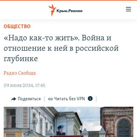
Доступность
ссылки
Вернуться
ОБЩЕСТВО
к
НОВОСТИ
«Надо как-то жить». Война и
основному
СПЕЦПРОЕКТЫ
содержанию
отношение к ней в российской
ВОДА
Вернутся
ГРУЗ 200
глубинке
к
ИСТОРИЯ
КАРТА ВОЕННЫХ ОБЪЕКТОВ КРЫМА
главной
Радио Свобода
ЕЩЕ
11 ЛЕТ ОККУПАЦИИ КРЫМА. 11 ИСТОРИЙ СОПРОТИВЛЕНИЯ
навигации
Вернутся
09 июля 2024, 17:45
РАДІО СВОБОДА
ИНТЕРАКТИВ
к
КАК ОБОЙТИ БЛОКИРОВКУ
ИНФОГРАФИКА
Поделиться
Читать без VPN
поиску
ТЕЛЕПРОЕКТ КРЫМ.РЕАЛИИ
Українською
СОВЕТЫ ПРАВОЗАЩИТНИКОВ
Qırımtatar
ПРОПАВШИЕ БЕЗ ВЕСТИ