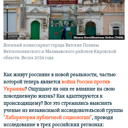
ПРИСОЕДИНЯЙТЕСЬ!
ПОБЕДИТЕЛЕЙ НЕ СУДЯТ?
КРЫМ.НЕПОКОРЕННЫЙ
ELIFBE
УКРАИНСКАЯ ПРОБЛЕМА КРЫМА
Все сайты RFE/RL
Военный комиссариат города Вятские Поляны
Вятскополянского и Малмыжского районов Кировской
области. Весна 2024 года
Как живут россияне в новой реальности, частью
которой теперь является
война России против
Украины
? Ощущают ли они ее влияние на свою
повседневную жизнь? Как адаптируются к
происходящему? Все это стремились выяснить
ученые из независимой исследовательской группы
"Лаборатория публичной социологии"
, проводя
исследование в трех российских регионах: