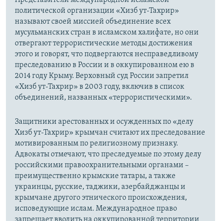
политической организации «Хизб ут-Тахрир»
называют своей миссией объединение всех
мусульманских стран в исламском халифате, но они
отвергают террористические методы достижения
этого и говорят, что подвергаются несправедливому
преследованию в России и в оккупированном ею в
2014 году Крыму. Верховный суд России запретил
«Хизб ут-Тахрир» в 2003 году, включив в список
объединений, названных «террористическими».
Защитники арестованных и осужденных по «делу
Хизб ут-Тахрир» крымчан считают их преследование
мотивированным по религиозному признаку.
Адвокаты отмечают, что преследуемые по этому делу
российскими правоохранительными органами –
преимущественно крымские татары, а также
украинцы, русские, таджики, азербайджанцы и
крымчане другого этнического происхождения,
исповедующие ислам. Международное право
запрещает вводить на оккупированной территории