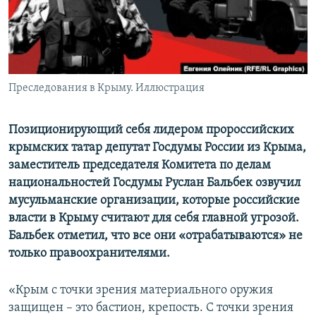
ПРИСОЕДИНЯЙТЕСЬ!
ПОБЕДИТЕЛЕЙ НЕ СУДЯТ?
КРЫМ.НЕПОКОРЕННЫЙ
ELIFBE
Преследования в Крыму. Иллюстрация
УКРАИНСКАЯ ПРОБЛЕМА КРЫМА
Все сайты RFE/RL
Позиционирующий себя лидером пророссийских
крымских татар депутат Госдумы России из Крыма,
заместитель председателя Комитета по делам
национальностей Госдумы Руслан Бальбек озвучил
мусульманские организации, которые российские
власти в Крыму считают для себя главной угрозой.
Бальбек отметил, что все они «отрабатываются» не
только правоохранителями.
«Крым с точки зрения материального оружия
защищен – это бастион, крепость. С точки зрения