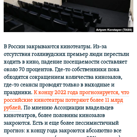
ПРИСОЕДИНЯЙТЕСЬ!
ПОБЕДИТЕЛЕЙ НЕ СУДЯТ?
КРЫМ.НЕПОКОРЕННЫЙ
ELIFBE
УКРАИНСКАЯ ПРОБЛЕМА КРЫМА
Все сайты RFE/RL
В России закрываются кинотеатры. Из-за
отсутствия голливудских премьер люди перестали
ходить в кино, падение посещаемости составляет
около 70 процентов. Где-то собственники пока
обходятся сокращением количества кинозалов,
где-то сеансы проводят только в выходные и
праздники.
К концу 2022 года прогнозируется, что
российские кинотеатры потеряют более 11 млрд
рублей
. По мнению Ассоциации владельцев
кинотеатров, более половины кинозалов
закроются. Есть и еще более пессимистичный
прогноз: к концу года закроются абсолютно все