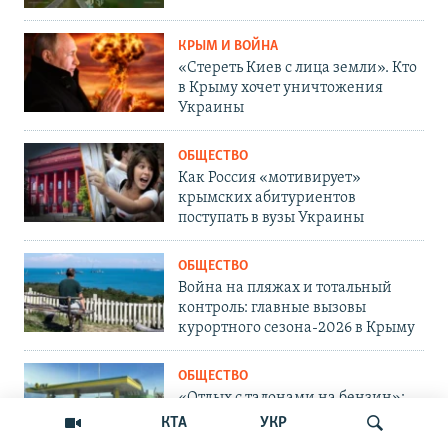
КРЫМ И ВОЙНА
«Стереть Киев с лица земли». Кто
в Крыму хочет уничтожения
Украины
ОБЩЕСТВО
Как Россия «мотивирует»
крымских абитуриентов
поступать в вузы Украины
ОБЩЕСТВО
Война на пляжах и тотальный
контроль: главные вызовы
курортного сезона-2026 в Крыму
ОБЩЕСТВО
«Отдых с талонами на бензин»:
курортный сезон в Крыму
КТА
УКР