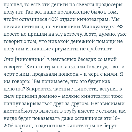
прошел, то есть эти деньги на съемки продюсеры
получат. Так вот наше предложение было в том,
чтобы оставшиеся 40% отдали кинотеатрам. Мы
писали петицию, но чиновники Минкультуры РФ
просто не пришли на эту встречу. А это, думаю, уже
говорит о том, что никакой денежной помощи не
получим и никакие аргументы не сработают.
Они [чиновники] в негласных беседах со мной
говорят: "Кинотеатры показывали Голливуд – вот и
черт с ним, продавали попкорн – и черт с ними. Я
им говорю: "Вы понимаете, что это будет как
цепочка? Закроются частные киносети, вступит в
силу принцип домино – мелкие кинотеатры тоже
начнут закрываться друг за другом. Независимый
дистрибьютер вылетит в трубу вместе с сетями, им
негде будет показывать даже оставшиеся эти 18-
20% картин, а одиночные кинотеатры не берут