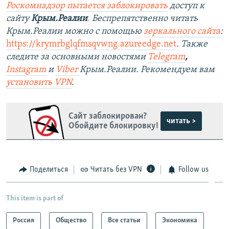
Роскомнадзор пытается заблокировать
доступ к
сайту
Крым.Реалии
.
Беспрепятственно читать
Крым.Реалии можно с помощью
зеркального сайта
:
https://krymrbglqfmsqvwng.azureedge.net​
.
Также
следите за основными новостями
Telegram
,
Instagram
и
Viber
Крым.Реалии. Рекомендуем вам
установить VPN
.
Сайт заблокирован?
читать >
Обойдите блокировку!
Поделиться
Читать без VPN
Follow us
This item is part of
Россия
Общество
Все статьи
Экономика