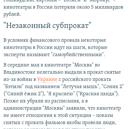
голливудские картины – "Бэтмен" и "Морбиус" –
кинотеатры в России потеряли около 5 миллиардов
рублей.
"Незаконный субпрокат"
В условиях финансового провала некоторые
кинотеатры в России идут на шаги, которые
эксперты называют "самоубийственными".
В середине мая в кинотеатре "Москва" во
Владивостоке нелегально выдали в прокат снятые
из-за войны в
Украине
с российского проката
"Бэтмэн" под названием "Летучая мышь", "Соник 2"
("Синий ёжик 2"), "Я краснею" ("Красная панда").
Позже их убрали из расписания, а в
администрации "Москвы" заявили, что кинотеатр
не имеет отношения к этой ситуации – показы
снятых с проката фильмов якобы провели люди,