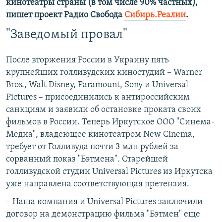
кинотеатры страны (в том числе 90% частных),
пишет проект Радио Свобода
Сибирь.Реалии
.
"Заведомый провал"
После вторжения России в Украину пять
крупнейших голливудских киностудий – Warner
Bros., Walt Disney, Paramount, Sony и Universal
Pictures – присоединились к антироссийским
санкциям и заявили об остановке проката своих
фильмов в России. Теперь Иркутское ООО "Синема-
Медиа", владеющее кинотеатром New Cinema,
требует от Голливуда почти 3 млн рублей за
сорванный показ "Бэтмена". Старейшей
голливудской студии Universal Pictures из Иркутска
уже направлена соответствующая претензия.
– Наша компания и Universal Pictures заключили
договор на демонстрацию фильма "Бэтмен" еще