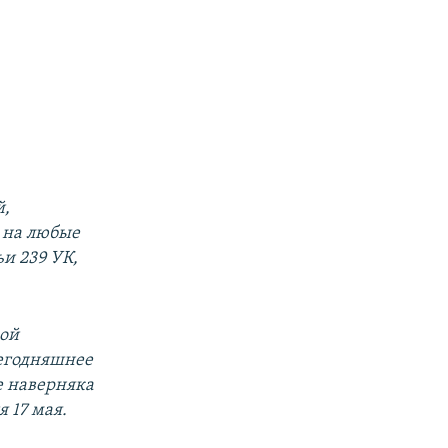
й,
 на любые
ьи 239 УК,
кой
сегодняшнее
е наверняка
 17 мая.