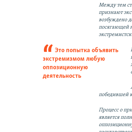
Между тем ст
признают экс
возбуждено д
посягающей н
экстремистск
Это попытка объявить
экстремизмом любую
оппозиционную
деятельность
победившей к
Процесс о пр
является пол
оппозиционну