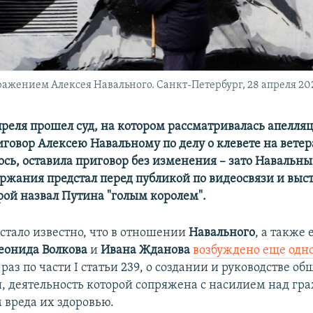
ажением Алексея Навального. Санкт-Петербург, 28 апреля 202
апреля прошел суд, на котором рассматривалась апелля
говор Алексею Навальному по делу о клевете на ветер
ось, оставила приговор без изменения – зато Навальны
ржания предстал перед публикой по видеосвязи и выст
рой назвал Путина "голым королем".
 стало известно, что в отношении
Навального
, а также 
еонида Волкова
и
Ивана Жданова
возбуждено еще одно
 раз по части I статьи 239, о создании и руководстве о
, деятельность которой сопряжена с насилием над г
вреда их здоровью.