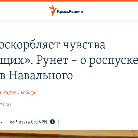
оскорбляет чувства
щих». Рунет – о роспуск
в Навального
а
Радио Свобода
 21:30
ся
Читать без VPN