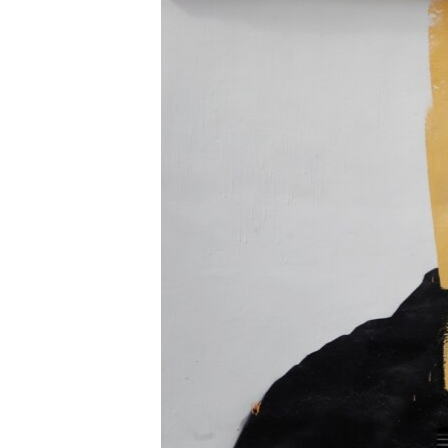
ПОБЕДИТЕЛЕЙ НЕ СУДЯТ?
КРЫМ.НЕПОКОРЕННЫЙ
ELIFBE
УКРАИНСКАЯ ПРОБЛЕМА КРЫМА