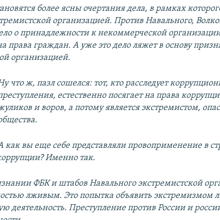
ановятся более ясны очертания дела, в рамках которог
тремистской организацией. Против Навального, Волко
ело о принадлежности к некоммерческой организации
а права граждан. А уже это дело ляжет в основу приз
ой организацией.
Ну что ж, пазл сошелся: тот, кто расследует коррупцио
преступления, естественно посягает на права коррупци
жуликов и воров, а потому является экстремистом, опа
общества.
А как вы еще себе представляли провоприменение в ст
оррупции? Именно так.
изнании ФБК и штабов Навального экстремистской орг
ностью лживым. Это попытка объявить экстремизмом 
ю деятельность. Преступление против России и росси