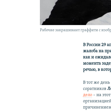
Рабочие закрашивают граффити с изобр
В России 29 
жалоба на при
как и ожидал
момента заде
речью, в кото
В тот же день
соратников
Л
дело
– на этот
организацией
причинением 