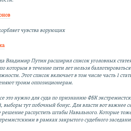
ности.
онов
корбляет чувства ворующих
ка
ода Владимир Путин расширил список уголовных стате
о которым в течение пяти лет нельзя баллотироваться
ности. Этот список включает в том числе часть 1 стат
еняют троим оппозиционерам.
все это нужно для суда по признанию ФБК экстремистс
, выборы тут побочный бонус. Для власти вот важнее 
решение распустить штабы Навального. Которые тож
тремистскими в рамках закрытого судебного заседания