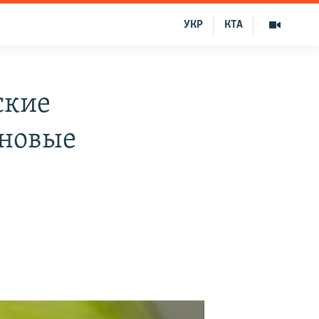
УКР
КТА
ские
еновые