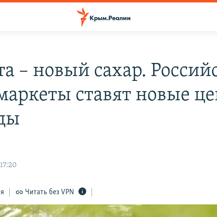
та – новый сахар. Россий
маркеты ставят новые ц
ды
17:20
ся
Читать без VPN