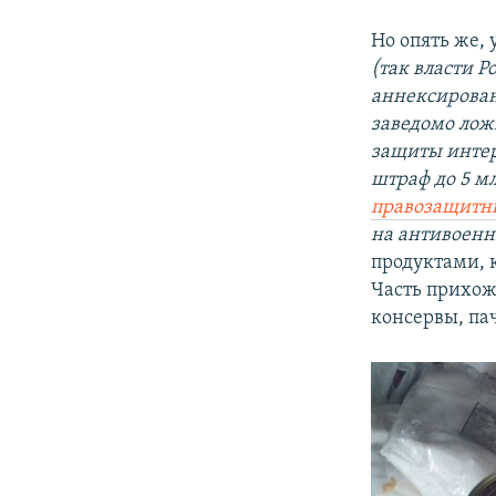
Но опять же, 
(так власти Р
аннексирован
заведомо лож
защиты интер
штраф до 5 мл
правозащитн
на антивоенн
продуктами, 
Часть прихож
консервы, па