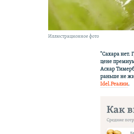
Иллюстрационное фото
"Сахара нет. 
цене премиум
Аскар Тимерб
раньше не жил
Idel.Реалии
.