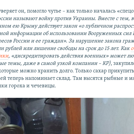
уверяет он, помогло чутье – как только началась «спе
оссии называют войну против Украины. Вместе с тем, в
ном ею Крыму действует закон «о публичном распро
ной информации об использовании Вооруженных сил Р
есов России и ее граждан». За нарушение закона гра
н рублей или лишение свободы на срок до 15 лет. Как
о
ики
, «дискредитировать действия военных» может лю
ые темы, даже в самой узкой компании – КР)
, закупил
которые можно хранить долго. Только сахар прикупить 
ей теперь напоминает склад. Там высятся рыбные и 
чки гороха и чечевицы.