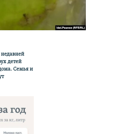
о недавней
вух детей
дома. Семья и
ут