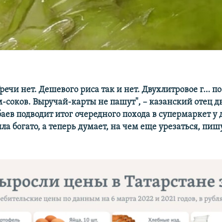
Гречи нет. Дешевого риса так и нет. Двухлитровое г… п
-соков. Выручай-карты не пашут", – казанский отец д
аев подводит итог очередного похода в супермаркет у 
а богато, а теперь думает, на чем еще урезаться, пиш