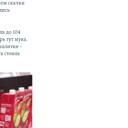
чем скачки
лись
ла до 104
рь тут мука.
напитки –
га стоила