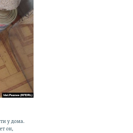
ти у дома.
ет он,