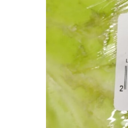
ПОБЕДИТЕЛЕЙ НЕ СУДЯТ?
КРЫМ.НЕПОКОРЕННЫЙ
ELIFBE
УКРАИНСКАЯ ПРОБЛЕМА КРЫМА