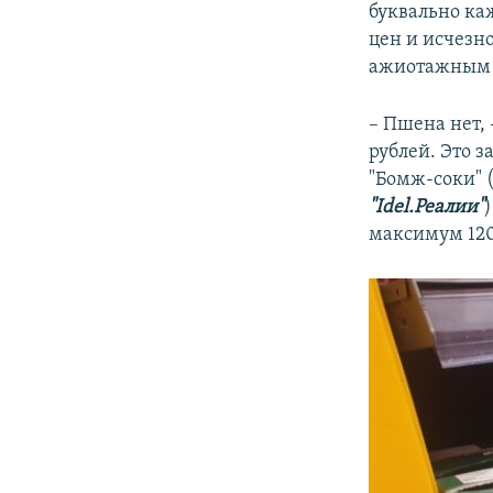
буквально ка
цен и исчезн
ажиотажным 
– Пшена нет, 
рублей. Это з
"Бомж-соки" 
"Idel.Реалии"
максимум 120