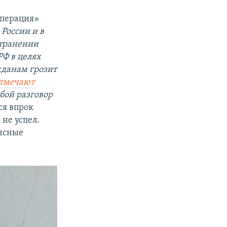
цоперация»
 России и в
странении
Ф в целях
жданам грозит
тмечают
бой разговор
ся впрок
не успел.
мясные