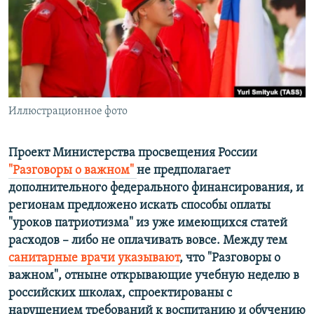
ПРИСОЕДИНЯЙТЕСЬ!
ПОБЕДИТЕЛЕЙ НЕ СУДЯТ?
КРЫМ.НЕПОКОРЕННЫЙ
ELIFBE
УКРАИНСКАЯ ПРОБЛЕМА КРЫМА
Все сайты RFE/RL
Иллюстрационное фото
Проект Министерства просвещения России
"Разговоры о важном"
не предполагает
дополнительного федерального финансирования, и
регионам предложено искать способы оплаты
"уроков патриотизма" из уже имеющихся статей
расходов – либо не оплачивать вовсе. Между тем
санитарные врачи указывают
, что "Разговоры о
важном", отныне открывающие учебную неделю в
российских школах, спроектированы с
нарушением требований к воспитанию и обучению