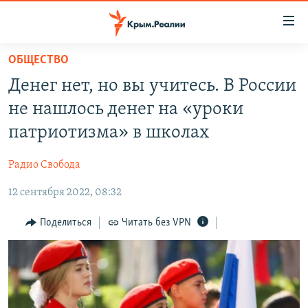
Доступность
ссылки
Вернуться
ОБЩЕСТВО
к
НОВОСТИ
Денег нет, но вы учитесь. В России
основному
СПЕЦПРОЕКТЫ
содержанию
не нашлось денег на «уроки
ВОДА
Вернутся
ГРУЗ 200
патриотизма» в школах
к
ИСТОРИЯ
КАРТА ВОЕННЫХ ОБЪЕКТОВ КРЫМА
главной
Радио Свобода
ЕЩЕ
11 ЛЕТ ОККУПАЦИИ КРЫМА. 11 ИСТОРИЙ СОПРОТИВЛЕНИЯ
навигации
Вернутся
12 сентября 2022, 08:32
РАДІО СВОБОДА
ИНТЕРАКТИВ
к
КАК ОБОЙТИ БЛОКИРОВКУ
ИНФОГРАФИКА
Поделиться
Читать без VPN
поиску
ТЕЛЕПРОЕКТ КРЫМ.РЕАЛИИ
Українською
СОВЕТЫ ПРАВОЗАЩИТНИКОВ
Qırımtatar
ПРОПАВШИЕ БЕЗ ВЕСТИ