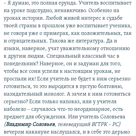
– Я думаю, это полная ерунда. Учитель воспитывает
на уроке подспудно, ненавязчиво. Особенно на
уроках истории. Любой живой интерес к судьбе
твоей страны в прошлом уже воспитывает ученика,
не говоря уже о примерах, как положительных, так
и отрицательных. Такова же литература. Да и
языки, наверное, учат уважительному отношению
к другим людям. Специальный классный час в
понедельник? Наверное, он и задуман для того,
чтобы все сони успели к настоящим урокам, не
проспали их! Если учитель не будет к ним серьезно
готовиться, то это выродится в пустую болтовню,
назидательный монолог. А зачем к ним готовиться
серьезно? Если только напоказ, или у учителя
наболело – случилось что-то неординарное, есть
предмет для обсуждения. Или учитель Соловьева
(
Владимир Соловьев
, телеведущий ВГТРК – РС)
вечером накануне наслушался, и в себе это дерьмо