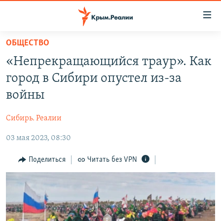
Доступность
ссылки
Вернуться
ОБЩЕСТВО
к
НОВОСТИ
«Непрекращающийся траур». Как
основному
СПЕЦПРОЕКТЫ
содержанию
город в Сибири опустел из-за
ВОДА
Вернутся
ГРУЗ 200
войны
к
ИСТОРИЯ
КАРТА ВОЕННЫХ ОБЪЕКТОВ КРЫМА
главной
Сибирь. Реалии
ЕЩЕ
11 ЛЕТ ОККУПАЦИИ КРЫМА. 11 ИСТОРИЙ СОПРОТИВЛЕНИЯ
навигации
Вернутся
03 мая 2023, 08:30
РАДІО СВОБОДА
ИНТЕРАКТИВ
к
КАК ОБОЙТИ БЛОКИРОВКУ
ИНФОГРАФИКА
Поделиться
Читать без VPN
поиску
ТЕЛЕПРОЕКТ КРЫМ.РЕАЛИИ
Українською
СОВЕТЫ ПРАВОЗАЩИТНИКОВ
Qırımtatar
ПРОПАВШИЕ БЕЗ ВЕСТИ