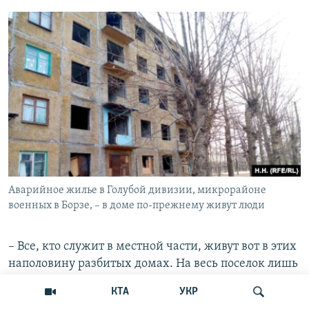
Аварийное жилье в Голубой дивизии, микрорайоне
военных в Борзе, – в доме по-прежнему живут люди
– Все, кто служит в местной части, живут вот в этих
наполовину разбитых домах. На весь поселок лишь
одна целая пятиэтажка – она считается элитной, и в
КТА
УКР
ней живут только офицеры. Те, кто в звании