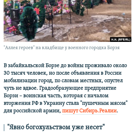
ПРИСОЕДИНЯЙТЕСЬ!
ПОБЕДИТЕЛЕЙ НЕ СУДЯТ?
КРЫМ.НЕПОКОРЕННЫЙ
ELIFBE
УКРАИНСКАЯ ПРОБЛЕМА КРЫМА
Все сайты RFE/RL
"Аллея героев" на кладбище у военного городка Борзя
В забайкальской Борзе до войны проживало около
30 тысяч человек, но после объявления в России
мобилизации город, по словам местных, опустел
чуть не вдвое. Градообразующее предприятие
Борзи – воинская часть, которая с началом
вторжения РФ в Украину стала "пушечным мясом"
для российской армии,
пишут Сибирь.Реалии
.
"Явно богохульством уже несет"