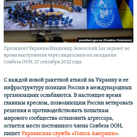
ПРИСОЕДИНЯЙТЕСЬ!
ПОБЕДИТЕЛЕЙ НЕ СУДЯТ?
КРЫМ.НЕПОКОРЕННЫЙ
ELIFBE
УКРАИНСКАЯ ПРОБЛЕМА КРЫМА
Все сайты RFE/RL
Президент Украины Владимир Зеленский (на экране) во
время выступления через видеосвязь на заседании
Совбеза ООН, 27 сентября 2022 года
С каждой новой ракетной атакой на Украину и ее
инфраструктуру позиции России в международных
организациях ослабляются. В настоящее время
главным креслом, позволяющим России ветировать
решения и противодействовать попыткам
мирового сообщества остановить агрессора,
остается место постоянного члена Совбеза ООН,
пишет
Украинская служба «Голоса Америки»
.