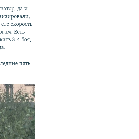
затор, да и
низировали,
его скорость
огам. Есть
ать 3-4 боя,
да.
следние пять