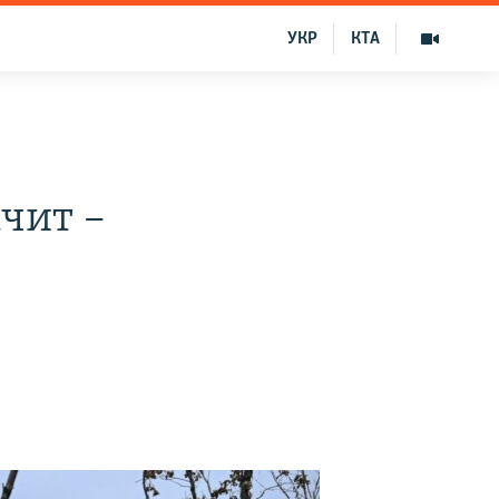
УКР
КТА
чит –