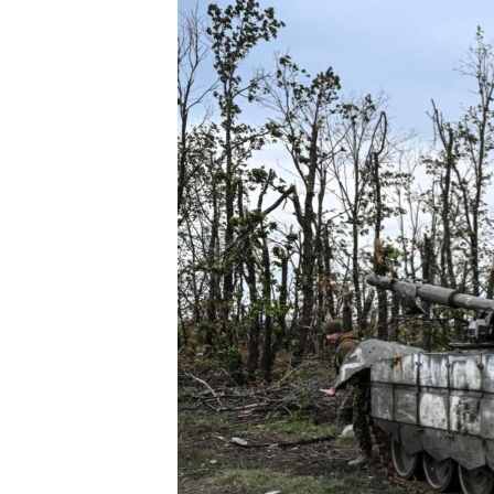
ПОБЕДИТЕЛЕЙ НЕ СУДЯТ?
КРЫМ.НЕПОКОРЕННЫЙ
ELIFBE
УКРАИНСКАЯ ПРОБЛЕМА КРЫМА