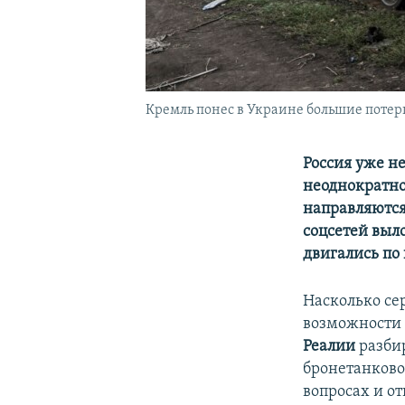
Кремль понес в Украине большие потер
Россия уже не
неоднократно
направляются
соцсетей вы
двигались по
Насколько се
возможности 
Реалии
разби
бронетанково
вопросах и от