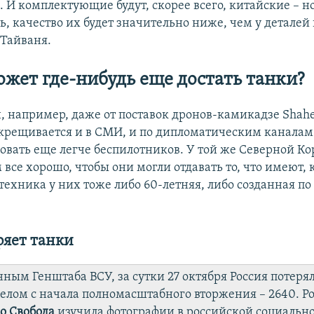
 И комплектующие будут, скорее всего, китайские – н
ть, качество их будет значительно ниже, чем у деталей
Тайваня.
ожет где-нибудь еще достать танки?
н, например, даже от поставок дронов-камикадзе Shahe
ткрещивается и в СМИ, и по дипломатическим каналам
вать еще легче беспилотников. У той же Северной Ко
 все хорошо, чтобы они могли отдавать то, что имеют, 
 техника у них тоже либо 60-летняя, либо созданная п
ряет танки
нным Генштаба ВСУ, за сутки 27 октября Россия потеря
 целом с начала полномасштабного вторжения – 2640. Р
о Свобода
изучила фотографии в российской социально