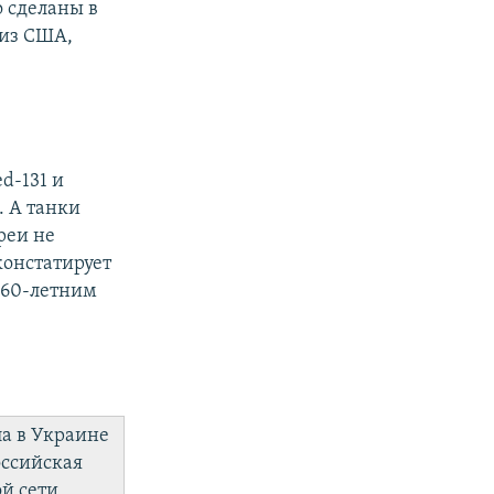
о сделаны в
 из США,
d-131 и
. А танки
реи не
констатирует
о 60-летним
ла в Украине
оссийская
й сети