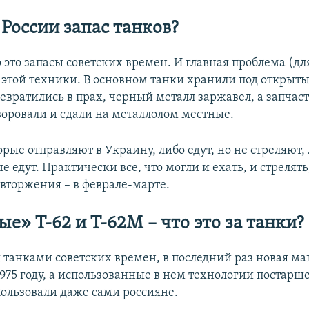
 России запас танков?
о это запасы советских времен. И главная проблема (дл
е этой техники. В основном танки хранили под открыт
евратились в прах, черный металл заржавел, а запчас
воровали и сдали на металлолом местные.
орые отправляют в Украину, либо едут, но не стреляют,
не едут. Практически все, что могли и ехать, и стрелять
 вторжения – в феврале-марте.
е» Т-62 и Т-62М – что это за танки?
я танками советских времен, в последний раз новая м
975 году, а использованные в нем технологии постарше
пользовали даже сами россияне.