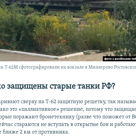
к Т-62М сфотографировали на вокзале в Миллерово Ростовско
о защищены старые танки РФ?
аривают сверху на Т-62 защитную решетку, так назыв
ако это «паллиативное» решение, потому что защищает
торые поражают бронетехнику (разве что поможет от В
йчас стараются не вступать в открытые бои и работаю
е ближе 2 км от противника.