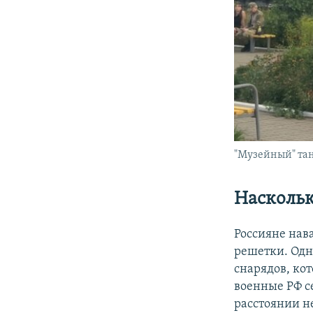
"Музейный" тан
Наскольк
Россияне нав
решетки. Одн
снарядов, ко
военные РФ се
расстоянии н