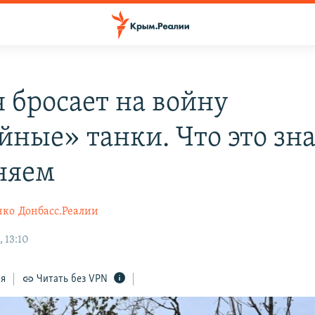
я бросает на войну
йные» танки. Что это зна
няем
нко
Донбасс.Реалии
 13:10
ся
Читать без VPN