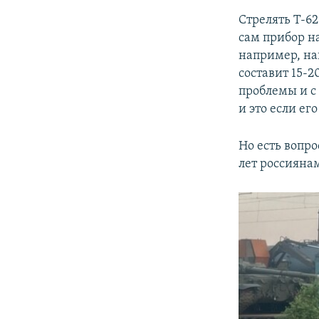
Стрелять Т-62
сам прибор н
например, на
составит 15-2
проблемы и с 
и это если ег
Но есть вопро
лет россиянам