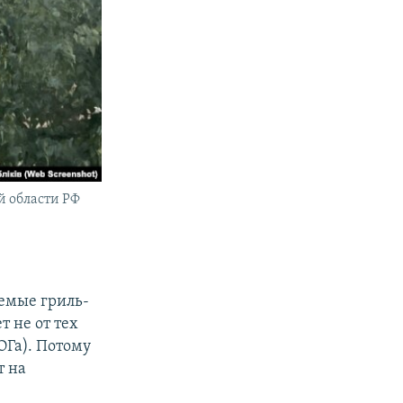
й области РФ
аемые гриль-
 не от тех
ОГа). Потому
т на