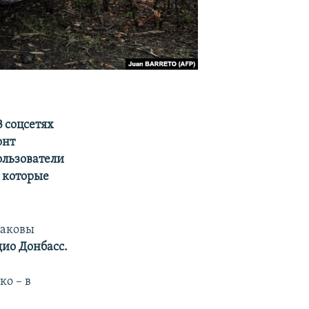
В соцсетях
онт
ользователи
 которые
каковы
дио Донбасс.
ко – в