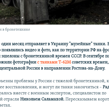
и в бронетехнике
 один месяц отправляет в Украину "музейные" танки. 
 появлялись видео и фото, как по территории РФ на фр
 эшелоны с бронетехникой времен СССР. В сентябре п
ложили фотографии
с танками Т-62М
советских времен,
 центральной России в направлении Ростова-на-Дону.
рьезны проблемы у России с тяжелой бронетехникой, 
ее восстановления, и могут ли танки закончиться –
Ра
ралось вместе с военным экспертом, специалистом по
й отрасли
Николаем Саламахой.
Пересказываем корот
ветах.