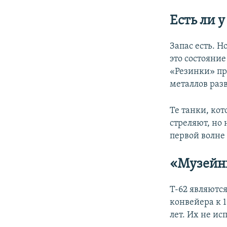
Есть ли у
Запас есть. Н
это состояни
«Резинки» пр
металлов раз
Те танки, кот
стреляют, но 
первой волне
«Музейны
Т-62 являютс
конвейера к 1
лет. Их не ис