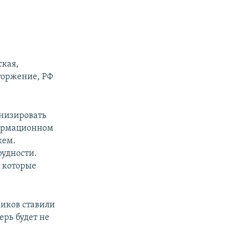
ская,
торжение, РФ
рнизировать
формационном
кем.
рудности.
, которые
ников ставили
ерь будет не