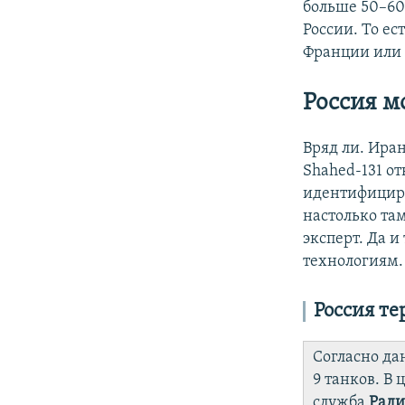
больше 50–60.
России. То ес
Франции или 
Россия м
Вряд ли. Ира
Shahed-131 о
идентифициро
настолько там
эксперт. Да и
технологиям.
Россия те
Согласно да
9 танков. В
служба
Ради