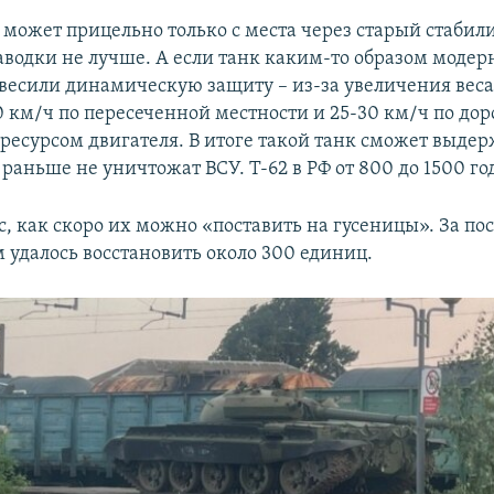
 может прицельно только с места через старый стабили
аводки не лучше. А если танк каким-то образом модер
весили динамическую защиту – из-за увеличения веса 
0 км/ч по пересеченной местности и 25-30 км/ч по дор
ресурсом двигателя. В итоге такой танк сможет выдерж
о раньше не уничтожат ВСУ. Т-62 в РФ от 800 до 1500 го
с, как скоро их можно «поставить на гусеницы». За по
 удалось восстановить около 300 единиц.