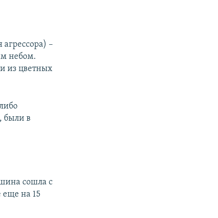
я агрессора) –
ым небом.
ти из цветных
 либо
, были в
ашина сошла с
 еще на 15