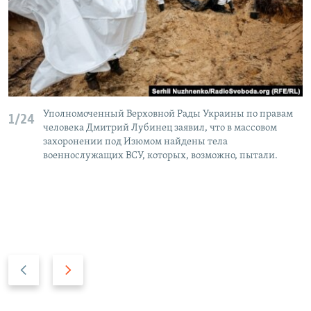
Уполномоченный Верховной Рады Украины по правам
1/24
человека Дмитрий Лубинец заявил, что в массовом
захоронении под Изюмом найдены тела
военнослужащих ВСУ, которых, возможно, пытали.
П
С
р
л
е
е