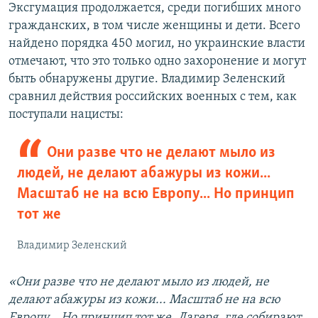
д
д
Эксгумация продолжается, среди погибших много
ы
у
гражданских, в том числе женщины и дети. Всего
д
ю
найдено порядка 450 могил, но украинские власти
у
щ
отмечают, что это только одно захоронение и могут
щ
и
быть обнаружены другие. Владимир Зеленский
и
й
сравнил действия российских военных с тем, как
й
с
поступали нацисты:
с
л
л
а
Они разве что не делают мыло из
а
й
людей, не делают абажуры из кожи...
й
д
Масштаб не на всю Европу... Но принцип
д
тот же
Владимир Зеленский
«Они разве что не делают мыло из людей, не
делают абажуры из кожи... Масштаб не на всю
Европу... Но принцип тот же. Лагеря, где собирают