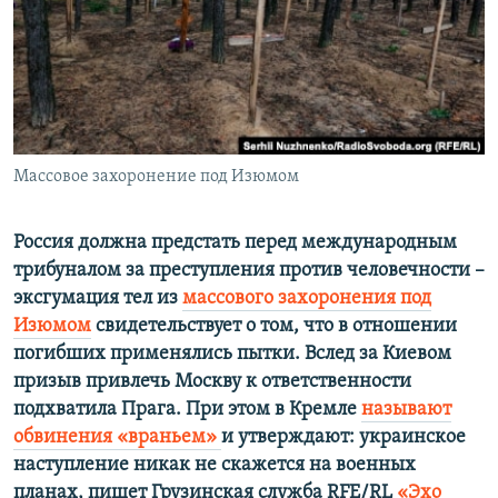
ПРИСОЕДИНЯЙТЕСЬ!
ПОБЕДИТЕЛЕЙ НЕ СУДЯТ?
КРЫМ.НЕПОКОРЕННЫЙ
ELIFBE
УКРАИНСКАЯ ПРОБЛЕМА КРЫМА
Все сайты RFE/RL
Массовое захоронение под Изюмом
Россия должна предстать перед международным
трибуналом за преступления против человечности –
эксгумация тел из
массового захоронения под
Изюмом
свидетельствует о том, что в отношении
погибших применялись пытки. Вслед за Киевом
призыв привлечь Москву к ответственности
подхватила Прага. При этом в Кремле
называют
обвинения «враньем»
и утверждают: украинское
наступление никак не скажется на военных
планах, пишет Грузинская служба RFE/RL
«Эхо