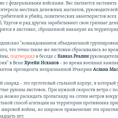
ие с федеральными войсками. Вас пытаются заставит
нтересы местных денежных магнатов, руководителей
 грабителей и убийц, политических авантюристов всех
б, Удугов и ряд других зарабатывают свои грязные де
ворится в листовке, сброшенной накануне на территор
одписано "командованием объединенной группировки
того, что точно такие же листовки сбрасывались во вре
ойны,
подтвердил
в беседе с
Кавказ.Реалии
руководитель
рия" в Вене
Хусейн Исханов
– во время военных кампа
тантом президента непризнанной Ичкерии
Аслана Мас
 снаряд – это пустотелый стальной корпус, в который
утые рулоны листовок. При нужной скорости ветра с 
да можно раскидать пропаганду на сотни метров вокру
 такой способ агитации на территории противника пр
 мировой войны, но широкое применение эта практик
адцать лет.