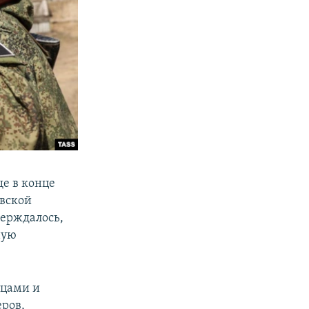
е в конце
овской
верждалось,
ную
тцами и
ров,