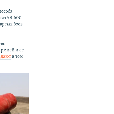
пособа
АгитАБ-500-
 время боев
тво
армией и ее
ждают
в том