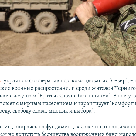
ю
украинского оперативного командования "Север", ещ
ские военные распространили среди жителей Черниг
вки с лозунгом "Братья славяне без нацизма". В ней ут
е воюет с мирным населением и гарантирует "комфорт
еду, свободу слова, мнения и выбора".
те мы, опираясь на фундамент, заложенный нашими о
ем не допустить бесчинства вооруженных банд мароде