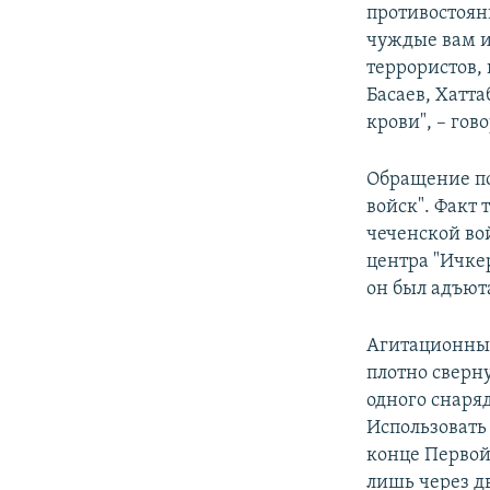
противостоян
чуждые вам и
террористов,
Басаев, Хатта
крови", – го
Обращение п
войск". Факт 
чеченской в
центра "Ичке
он был адъю
Агитационный
плотно сверн
одного снаря
Использовать
конце Первой
лишь через дв