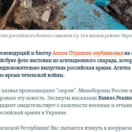
и российского боевого самолета Су-34 в жилом районе Черни
елеведущий и блогер
Антон Птушкин опубликовал
на 
ейсбуке фото листовки из агитационного снаряда, кото
едположительно выпустила российская армия. Агитка
во время чеченской войны.
н
назвал произошедшее "сюром". Минобороны России 
овало эту новость. Эксперты высказали
Кавказ.Реали
идент свидетельствует о халатности военных и отчая
ссийской армии в Украине.
ченской Республики! Вас пытаются втянуть в вооружен