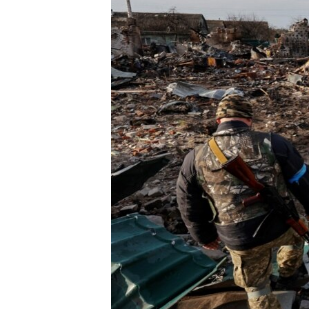
ПОБЕДИТЕЛЕЙ НЕ СУДЯТ?
КРЫМ.НЕПОКОРЕННЫЙ
ELIFBE
УКРАИНСКАЯ ПРОБЛЕМА КРЫМА