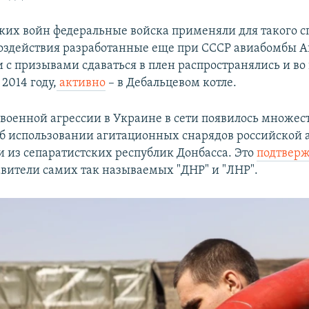
ских войн федеральные войска применяли для такого с
оздействия разработанные еще при СССР авиабомбы 
 с призывами сдаваться в плен распространялись и во
 2014 году,
активно
– в Дебальцевом котле.
 военной агрессии в Украине в сети появилось множес
б использовании агитационных снарядов российской 
 из сепаратистских республик Донбасса. Это
подтвер
авители самих так называемых "ДНР" и "ЛНР".