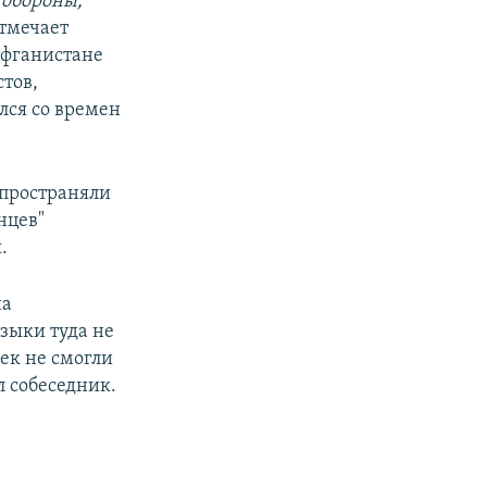
 обороны,
отмечает
Афганистане
тов,
лся со времен
спространяли
нцев"
.
на
зыки туда не
ек не смогли
л собеседник.