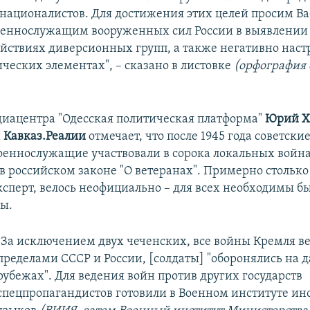
 националистов. Для достижения этих целей просим Ва
оеннослужащим вооруженных сил России в выявлении 
ействиях диверсионных групп, а также негативно нас
ческих элементах", – сказано в листовке
(орфография 
иацентра "Одесская политическая платформа"
Юрий Х
и
Кавказ.Реалии
отмечает, что после 1945 года советские
оеннослужащие участвовали в сорока локальных война
в российском законе "О ветеранах". Примерно столько
ксперт, велось неофициально – для всех необходимы б
ы.
"За исключением двух чеченских, все войны Кремля ве
пределами СССР и России, [солдаты] "оборонялись на 
рубежах". Для ведения войн против других государств
спецпропагандистов готовили в Военном институте и