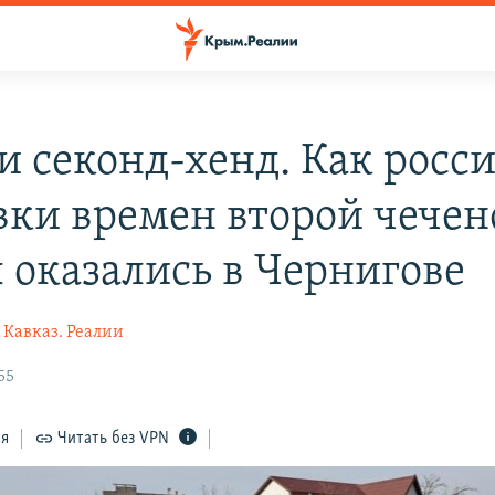
и секонд-хенд. Как росс
вки времен второй чечен
 оказались в Чернигове
Кавказ. Реалии
55
ся
Читать без VPN