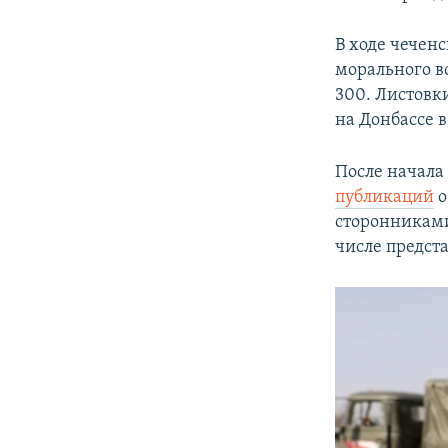
В ходе чечен
морального в
300. Листовки
на Донбассе в
После начала
публикаций
о
сторонниками
числе предст