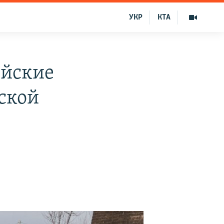
УКР
КТА
ийские
ской