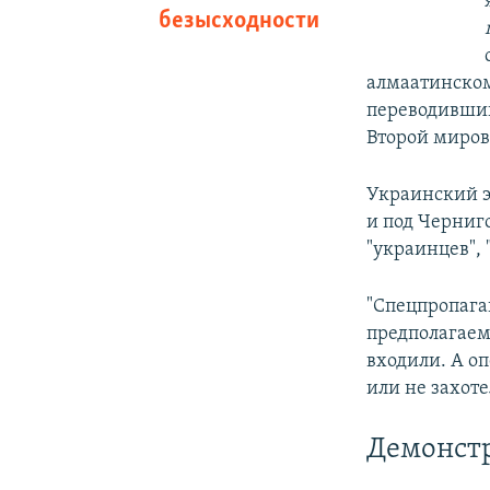
безысходности
алмаатинском
переводивший
Второй миров
Украинский э
и под Черниго
"украинцев", 
"Спецпропага
предполагаем
входили. А о
или не захоте
Демонст