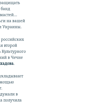
ь защищать
 банд
 мастей…
ньги на вашей
ии Украины.
 российских
мя второй
 Культурного
ний в Чечне
хадова
.
 укладывают
помощью
г.
идумали в
а получила