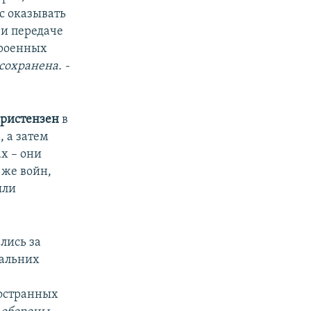
с оказывать
и передаче
троенных
сохранена. -
ристензен
в
, а затем
х – они
 же войн,
ыли
лись за
дальних
ностранных