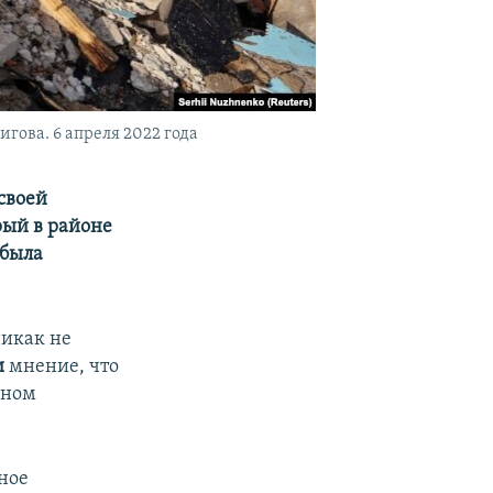
гова. 6 апреля 2022 года
своей
рый в районе
 была
никак не
и
мнение, что
нном
ное