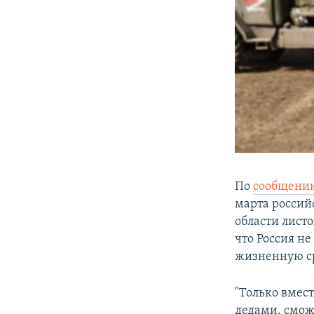
По
сообщени
марта россий
области листо
что Россия н
жизненную ср
"Только вмес
дедами, смож