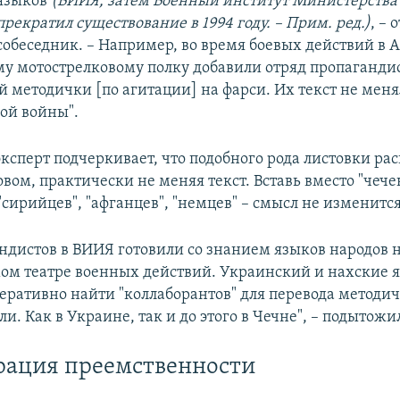
языков
(ВИИЯ, затем Военный институт Министерства
прекратил существование в 1994 году. – Прим. ред.)
, – 
собеседник. – Например, во время боевых действий в 
у мотострелковому полку добавили отряд пропагандис
 методички [по агитации] на фарси. Их текст не меня
ой войны".
ксперт подчеркивает, что подобного рода листовки ра
вом, практически не меняя текст. Вставь вместо "чече
"сирийцев", "афганцев", "немцев" – смысл не изменится
ндистов в ВИИЯ готовили со знанием языков народов 
ом театре военных действий. Украинский и нахские я
перативно найти "коллаборантов" для перевода методич
ли. Как в Украине, так и до этого в Чечне", – подытожи
рация преемственности