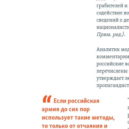
грабителей и
содействие в
сведений о д
националисти
Прим. ред.)
.
Аналитик мед
комментари
российские в
перечислены 
утверждает э
пропагандист
Если российская
армия до сих пор
использует такие методы,
то только от отчаяния и