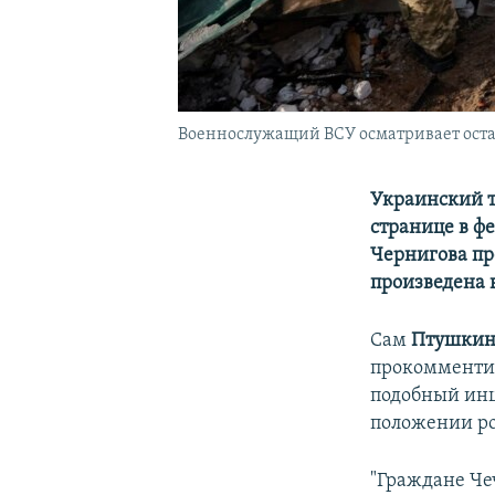
Военнослужащий ВСУ осматривает остатк
Украинский т
странице в ф
Чернигова пр
произведена 
Сам
Птушки
прокомментир
подобный инц
положении ро
"Граждане Че