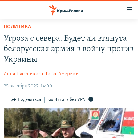
Доступность
ссылки
Вернуться
ПОЛИТИКА
к
НОВОСТИ
Угроза с севера. Будет ли втянута
основному
СПЕЦПРОЕКТЫ
содержанию
белорусская армия в войну против
ВОДА
Вернутся
ГРУЗ 200
Украины
к
ИСТОРИЯ
КАРТА ВОЕННЫХ ОБЪЕКТОВ КРЫМА
главной
Анна Плотникова
Голос Америки
ЕЩЕ
11 ЛЕТ ОККУПАЦИИ КРЫМА. 11 ИСТОРИЙ СОПРОТИВЛЕНИЯ
навигации
Вернутся
25 октября 2022, 14:00
РАДІО СВОБОДА
ИНТЕРАКТИВ
к
КАК ОБОЙТИ БЛОКИРОВКУ
ИНФОГРАФИКА
Поделиться
Читать без VPN
поиску
ТЕЛЕПРОЕКТ КРЫМ.РЕАЛИИ
Українською
СОВЕТЫ ПРАВОЗАЩИТНИКОВ
Qırımtatar
ПРОПАВШИЕ БЕЗ ВЕСТИ