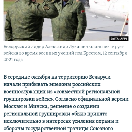
ПРИСОЕДИНЯЙТЕСЬ!
ПОБЕДИТЕЛЕЙ НЕ СУДЯТ?
КРЫМ.НЕПОКОРЕННЫЙ
ELIFBE
УКРАИНСКАЯ ПРОБЛЕМА КРЫМА
Все сайты RFE/RL
Белорусский лидер Александр Лукашенко инспектирует
войска во время военных учений под Брестом, 12 сентября
2021 года
В середине октября на территорию Беларуси
начали прибывать эшелоны российских
военнослужащих из «совместной региональной
группировки войск». Согласно официальной версии
Москвы и Минска, решение о создании
региональной группировки «было принято
исключительно в интересах усиления охраны и
обороны государственной границы Союзного