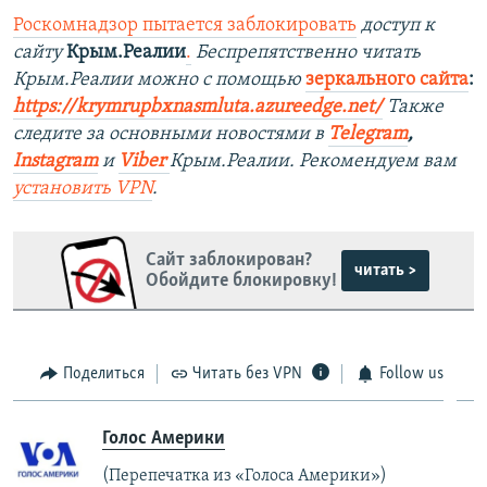
Роскомнадзор пытается заблокировать
доступ к
сайту
Крым.Реалии
.
Беспрепятственно читать
Крым.Реалии можно с помощью
зеркального сайта
:
https://krymrupbxnasmluta.azureedge.net/
Также
следите за основными новостями в
Telegram
,
Instagram
и
Viber
Крым.Реалии. Рекомендуем вам
установить
VPN
.
Сайт заблокирован?
читать >
Обойдите блокировку!
Поделиться
Читать без VPN
Follow us
Голос Америки
(Перепечатка из «Голоса Америки»)