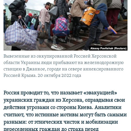
ПРИСОЕДИНЯЙТЕСЬ!
ПОБЕДИТЕЛЕЙ НЕ СУДЯТ?
КРЫМ.НЕПОКОРЕННЫЙ
ELIFBE
УКРАИНСКАЯ ПРОБЛЕМА КРЫМА
Все сайты RFE/RL
Вывезенные из оккупированной Россией Херсонской
области Украины люди прибывают на железнодорожную
станцию в Джанкое, городе на севере аннексированного
Россией Крыма. 20 октября 2022 года
Россия проводит то, что называет «эвакуацией»
украинских граждан из Херсона, оправдывая свои
действия угрозами со стороны Киева. Аналитики
считают, что истинные мотивы могут быть самыми
разными: от этнических чисток и мобилизации
переселенных граждан до страха перед