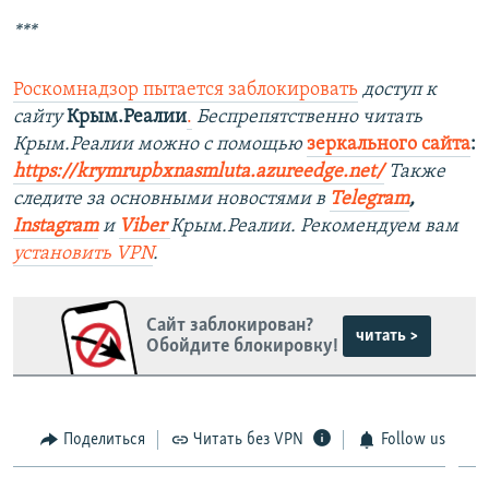
***
Роскомнадзор пытается заблокировать
доступ к
сайту
Крым.Реалии
.
Беспрепятственно читать
Крым.Реалии можно с помощью
зеркального сайта
:
https://krymrupbxnasmluta.azureedge.net/
Также
следите за основными новостями в
Telegram
,
Instagram
и
Viber
Крым.Реалии. Рекомендуем вам
установить
VPN
.
Сайт заблокирован?
читать >
Обойдите блокировку!
Поделиться
Читать без VPN
Follow us