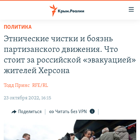
Доступность
ссылки
Вернуться
ПОЛИТИКА
к
НОВОСТИ
Этнические чистки и боязнь
основному
СПЕЦПРОЕКТЫ
содержанию
партизанского движения. Что
ВОДА
Вернутся
ГРУЗ 200
стоит за российской «эвакуацией»
к
ИСТОРИЯ
КАРТА ВОЕННЫХ ОБЪЕКТОВ КРЫМА
жителей Херсона
главной
ЕЩЕ
11 ЛЕТ ОККУПАЦИИ КРЫМА. 11 ИСТОРИЙ СОПРОТИВЛЕНИЯ
навигации
Тодд Принс
RFE/RL
Вернутся
РАДІО СВОБОДА
ИНТЕРАКТИВ
к
23 октября 2022, 16:15
КАК ОБОЙТИ БЛОКИРОВКУ
ИНФОГРАФИКА
поиску
Поделиться
Читать без VPN
ТЕЛЕПРОЕКТ КРЫМ.РЕАЛИИ
Українською
СОВЕТЫ ПРАВОЗАЩИТНИКОВ
Qırımtatar
ПРОПАВШИЕ БЕЗ ВЕСТИ