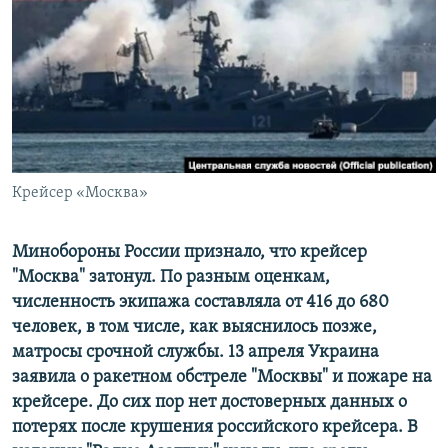
ПРИСОЕДИНЯЙТЕСЬ!
ПОБЕДИТЕЛЕЙ НЕ СУДЯТ?
КРЫМ.НЕПОКОРЕННЫЙ
ELIFBE
УКРАИНСКАЯ ПРОБЛЕМА КРЫМА
Все сайты RFE/RL
Крейсер «Москва»
Минобороны России признало, что крейсер
"Москва" затонул. По разным оценкам,
численность экипажа составляла от 416 до 680
человек, в том числе, как выяснилось позже,
матросы срочной службы. 13 апреля Украина
заявила о ракетном обстреле "Москвы" и пожаре на
крейсере. До сих пор нет достоверных данных о
потерях после крушения российского крейсера. В