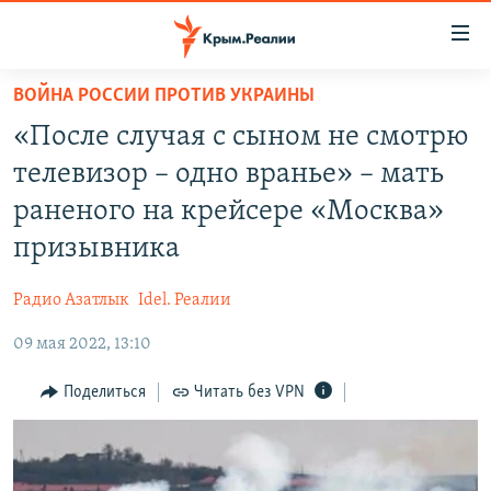
Доступность
ссылки
Вернуться
ВОЙНА РОССИИ ПРОТИВ УКРАИНЫ
к
НОВОСТИ
«После случая с сыном не смотрю
основному
СПЕЦПРОЕКТЫ
содержанию
телевизор – одно вранье» – мать
ВОДА
Вернутся
ГРУЗ 200
раненого на крейсере «Москва»
к
ИСТОРИЯ
КАРТА ВОЕННЫХ ОБЪЕКТОВ КРЫМА
призывника
главной
ЕЩЕ
11 ЛЕТ ОККУПАЦИИ КРЫМА. 11 ИСТОРИЙ СОПРОТИВЛЕНИЯ
навигации
Радио Азатлык
Idel. Реалии
Вернутся
РАДІО СВОБОДА
ИНТЕРАКТИВ
к
09 мая 2022, 13:10
КАК ОБОЙТИ БЛОКИРОВКУ
ИНФОГРАФИКА
поиску
Поделиться
Читать без VPN
ТЕЛЕПРОЕКТ КРЫМ.РЕАЛИИ
Українською
СОВЕТЫ ПРАВОЗАЩИТНИКОВ
Qırımtatar
ПРОПАВШИЕ БЕЗ ВЕСТИ