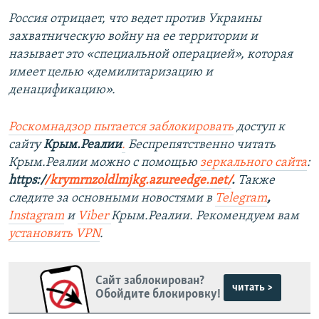
Россия отрицает, что ведет против Украины
захватническую войну на ее территории и
называет это «специальной операцией», которая
имеет целью «демилитаризацию и
денацификацию».
Роскомнадзор пытается заблокировать
доступ к
сайту
Крым.Реалии
.
Беспрепятственно читать
Крым.Реалии можно с помощью
зеркального сайта
:
https:/
/krymrnzoldlmjkg.azureedge.net/
.
Также
следите за основными новостями в
Telegram
,
Instagram
и
Viber
Крым.Реалии. Рекомендуем вам
установить VPN
.
Сайт заблокирован?
читать >
Обойдите блокировку!