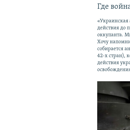
Где войн
«Украинская 
действия до 
оккупанта. М
Хочу напомни
собирается а
42-х стран),
действия укр
освобождения