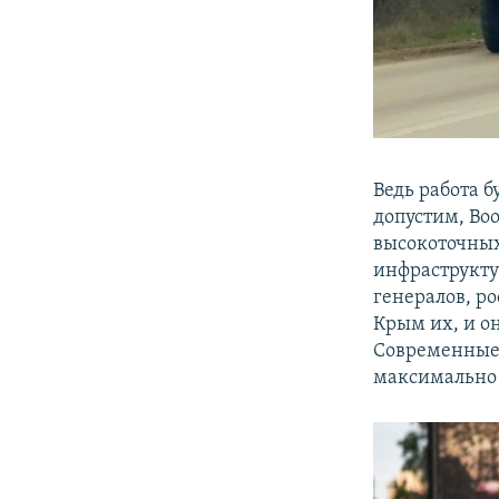
Ведь работа 
допустим, Во
высокоточных
инфраструкту
генералов, ро
Крым их, и он
Современные 
максимально 