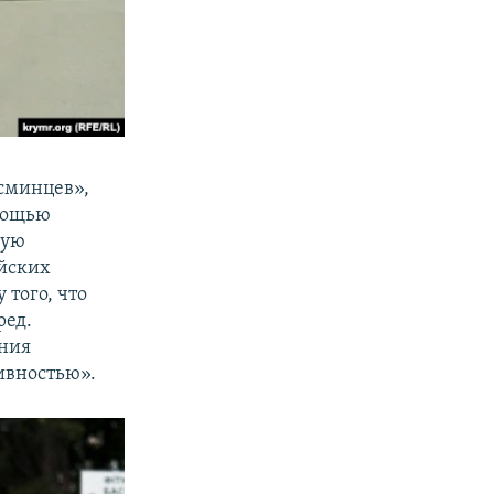
эсминцев»,
омощью
ную
ийских
 того, что
ред.
яния
ивностью».