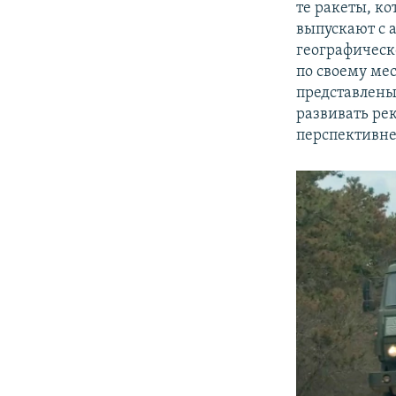
те ракеты, ко
выпускают с 
географическ
по своему ме
представлены
развивать ре
перспективне