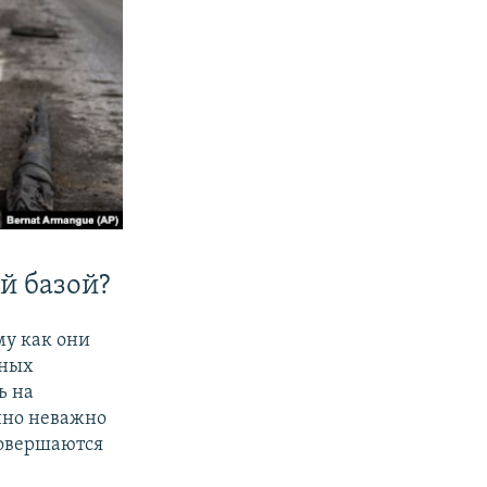
й базой?
му как они
нных
ь на
нно неважно
совершаются