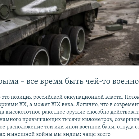
рыма – все время быть чей-то военно
о это позиция российской оккупационной власти. Пото
ориями ХХ, а может XIX века. Логично, что в совреме
гда высокоточное ракетное оружие способно действоват
, намного превышающих тысячи километров, соверше
ое расположение той или иной военной базы, откуда 
ках нынешней войны мы видим: чаще всего