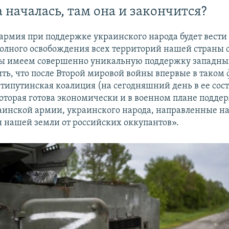
а началась, там она и закончится?
армия при поддержке украинского народа будет вести
полного освобождения всех территорий нашей страны о
ы имеем совершенно уникальную поддержку западны
ть, что после Второй мировой войны впервые в таком
нтипутинская коалиция (на сегодняшний день в ее сос
 которая готова экономически и в военном плане подде
аинской армии, украинского народа, направленные н
 нашей земли от российских оккупантов».