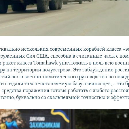
буквально нескольких современных кораблей класса «
оруженных Сил США, способна в считанные часы с п
 ракет класса Tomahawk уничтожить в ноль всю воен
ру на территории полуострова. Это заблуждение росс
ссийского военно-политического руководства по поводу
и создали там непотопляемую базу авианосцев, – это б
средства поражения готовы работать с любого рассто
точно, буквально со скальпельной точностью и эффект