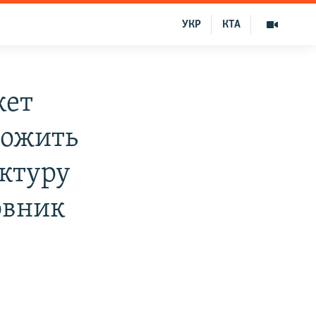
УКР
КТА
кет
тожить
ктуру
овник