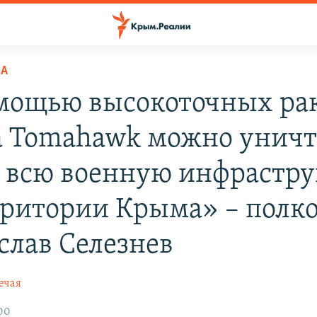
НА
мощью высокоточных ра
а Tomahawk можно унич
ь всю военную инфрастру
рритории Крыма» – полк
слав Селезнев
ечая
:00