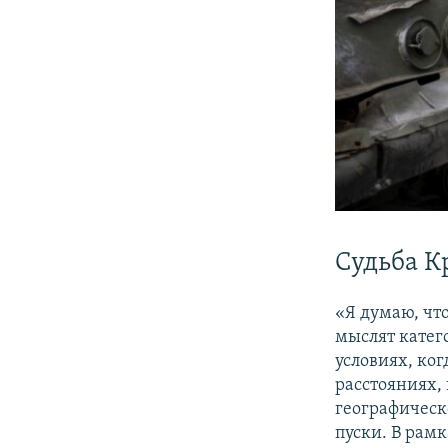
Судьба К
«Я думаю, чт
мыслят катег
условиях, ко
расстояниях
географическ
пуски. В рам