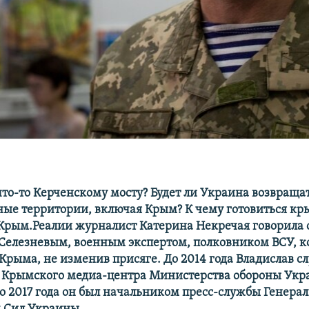
что-то Керченскому мосту? Будет ли Украина возвращат
ые территории, включая Крым? К чему готовиться кр
 Крым.Реалии журналист Катерина Некречая говорила 
Селезневым, военным экспертом, полковником ВСУ, к
 Крыма, не изменив присяге. До 2014 года Владислав с
Крымского медиа-центра Министерства обороны Укр
до 2017 года он был начальником пресс-службы Генера