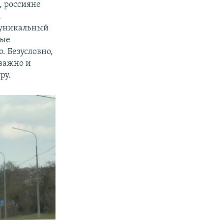
, россияне
к
о уникальный
рые
. Безусловно,
 важно и
ру.