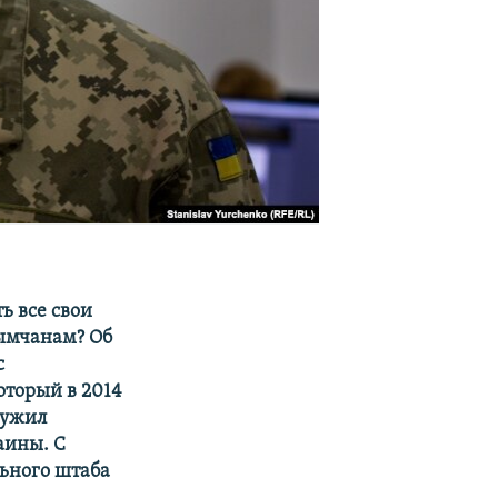
ь все свои
ымчанам? Об
с
оторый в 2014
лужил
аины. С
льного штаба