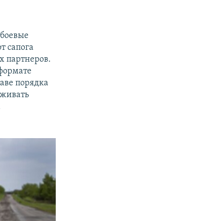
 боевые
т сапога
х партнеров.
 формате
таве порядка
рживать
а