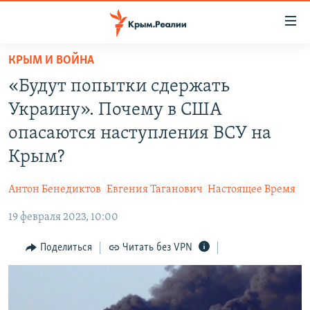
Доступность
ссылки
Вернуться
КРЫМ И ВОЙНА
к
НОВОСТИ
«Будут попытки сдержать
основному
СПЕЦПРОЕКТЫ
содержанию
Украину». Почему в США
ВОДА
Вернутся
ГРУЗ 200
опасаются наступления ВСУ на
к
ИСТОРИЯ
КАРТА ВОЕННЫХ ОБЪЕКТОВ КРЫМА
Крым?
главной
ЕЩЕ
11 ЛЕТ ОККУПАЦИИ КРЫМА. 11 ИСТОРИЙ СОПРОТИВЛЕНИЯ
навигации
Антон Бенедиктов
Евгения Таганович
Настоящее Время
Вернутся
РАДІО СВОБОДА
ИНТЕРАКТИВ
к
19 февраля 2023, 10:00
КАК ОБОЙТИ БЛОКИРОВКУ
ИНФОГРАФИКА
поиску
Поделиться
Читать без VPN
ТЕЛЕПРОЕКТ КРЫМ.РЕАЛИИ
Українською
СОВЕТЫ ПРАВОЗАЩИТНИКОВ
Qırımtatar
ПРОПАВШИЕ БЕЗ ВЕСТИ