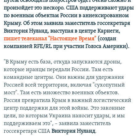
путем освободить полуостров будет очень сложно и
произойдет это нескоро. США поддерживают удары
по военным объектам России в аннексированном
Крыму. Об этом заявила заместитель госсекретаря
Виктория Нуланд, выступая в центре Карнеги,
пишет телеканал "Настоящее Время"
(создан
компанией RFE/RL при участии Голоса Америки).
"В Крыму есть база, откуда запускаются дроны,
которые иранцы передали России. Там есть
командные центры. Они важны для удержания
Россией всей территории, включая "сухопутный
мост". Там есть множество военных объектов.
Россия превратила Крым в важный логистический
центр поддержки для этой войны. Это законные
цели, по которым Украина наносит удары, и мы
поддерживаем это", – заявила заместитель
госсекретаря США
Виктория Нуланд
.