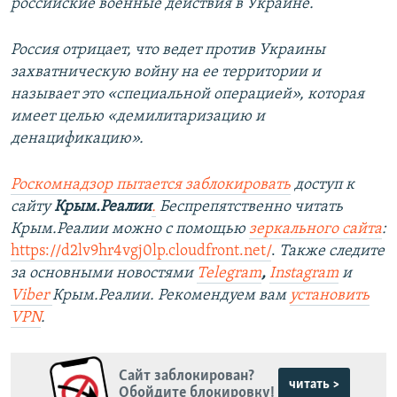
российские военные действия в Украине.
Россия отрицает, что ведет против Украины
захватническую войну на ее территории и
называет это «специальной операцией», которая
имеет целью «демилитаризацию и
денацификацию».
Роскомнадзор пытается заблокировать
доступ к
сайту
Крым.Реалии
.
Беспрепятственно читать
Крым.Реалии можно с помощью
зеркального сайта
:
https://d2lv9hr4vgj0lp.cloudfront.net/
.
Также следите
за основными новостями
Telegram
,
Instagram
и
Viber
Крым.Реалии. Рекомендуем вам
установить
VPN
.
Сайт заблокирован?
читать >
Обойдите блокировку!