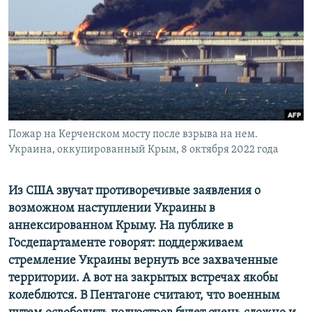
ПРИСОЕДИНЯЙТЕСЬ!
ПОБЕДИТЕЛЕЙ НЕ СУДЯТ?
КРЫМ.НЕПОКОРЕННЫЙ
ELIFBE
УКРАИНСКАЯ ПРОБЛЕМА КРЫМА
Все сайты RFE/RL
Пожар на Керченском мосту после взрыва на нем.
Украина, оккупированный Крым, 8 октября 2022 года
Из США звучат противоречивые заявления о
возможном наступлении Украины в
аннексированном Крыму. На публике в
Госдепартаменте говорят: поддерживаем
стремление Украины вернуть все захваченные
территории. А вот на закрытых встречах якобы
колеблются. В Пентагоне считают, что военным