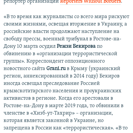
репортер организации
Reporters Without Borders
.
«В то время как журналисты со всего мира рискуют
своими жизнями, освещая вторжение в Украину, а
российские власти продолжают наступление на
свободу прессы, военный трибунал в Ростове-на-
Дону 10 марта осудил
Ремзи Бекирова
по
обвинению в «организации террористической
группы». Корреспондент оппозиционного
новостного сайта
Grani.ru
в Крыму (украинский
регион, аннексированный в 2014 году) Бекиров
иногда освещал преследование Россией
крымскотатарского населения и проукраинских
активистов в регионе. Когда его арестовали в
Ростове-на-Дону в марте 2019 года, то обвинили в
членстве в «Хизб-ут-Тахрир» – организации,
которая является законной в Украине, но
запрещена в России как «террористическая». «В то