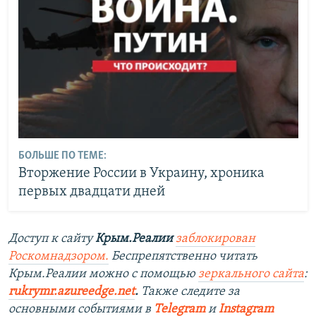
БОЛЬШЕ ПО ТЕМЕ:
Вторжение России в Украину, хроника
первых двадцати дней
Доступ к сайту
Крым.Реалии
заблокирован
Роскомнадзором.
Беспрепятственно читать
Крым.Реалии можно с помощью
зеркального сайта
:
rukrymr.azureedge.net
.
Также следите за
основными событиями в
Telegram
и
Instagram