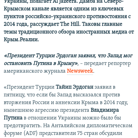
Украины, полагает Аl Jazeera. Дамба на Северо-
Крымском канале является одним из ключевых
пунктов российско-украинского противостояния с
2014 года, рассуждает Тhe Нill. Таковы главные
темы традиционного обзора иностранных медиа от
Крым.Реалии.
«Президент Турции Эрдоган заявил, что Запад мог
остановить Путина в Крыму»
, – передает репортер
американского журнала
Newsweek
.
«Президент Турции
Тайип Эрдоган
заявил в
пятницу, что если бы Запад высказался против
вторжения России и аннексии Крыма в 2014 году,
нынешнюю агрессию президента
Владимира
Путина
в отношении Украины можно было бы
предотвратить. На Анталийском дипломатическом
форуме (ADF) представители 75 стран обсудили