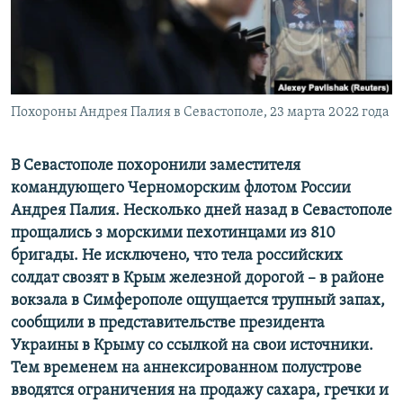
ПРИСОЕДИНЯЙТЕСЬ!
ПОБЕДИТЕЛЕЙ НЕ СУДЯТ?
КРЫМ.НЕПОКОРЕННЫЙ
ELIFBE
Похороны Андрея Палия в Севастополе, 23 марта 2022 года
УКРАИНСКАЯ ПРОБЛЕМА КРЫМА
Все сайты RFE/RL
В Севастополе похоронили заместителя
командующего Черноморским флотом России
Андрея Палия. Несколько дней назад в Севастополе
прощались з морскими пехотинцами из 810
бригады. Не исключено, что тела российских
солдат свозят в Крым железной дорогой – в районе
вокзала в Симферополе ощущается трупный запах,
сообщили в представительстве президента
Украины в Крыму со ссылкой на свои источники.
Тем временем на аннексированном полустрове
вводятся ограничения на продажу сахара, гречки и