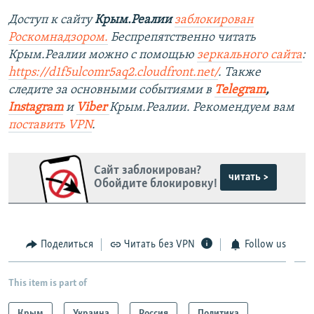
Доступ к сайту
Крым.Реалии
заблокирован
Роскомнадзором.
Беспрепятственно читать
Крым.Реалии можно с помощью
зеркального сайта
:
https://d1f5ulcomr5aq2.cloudfront.net/
.
Также
следите за основными событиями в
Telegram
,
Instagram
и
Viber
Крым.Реалии. Рекомендуем вам
поставить
VPN
.
Сайт заблокирован?
читать >
Обойдите блокировку!
Поделиться
Читать без VPN
Follow us
This item is part of
Крым
Украина
Россия
Политика