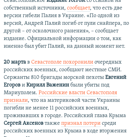
Севастопольское
издание ForPost
со ссылкой на
собственный источники,
сообщает
, что есть две
версии гибели Палия в Украине. «По одной из
версий, Андрей Палий погиб от пули снайпера, по
другой – от осколочного ранения», – сообщает
издание. Официальной информации о том, как
именно был убит Палий, на данный момент нет.
20 марта
в
Севастополе похоронили
очередных
российских военных, сообщают местные СМИ.
Сержанты 810 бригады морской пехоты
Евгений
Егоров
и
Кирилл Важенин
были убиты под
Мариуполем.
Pоссийские власти Севастополя
признали
, что на материковой части Украины
погибли не менее 11 российских военных,
проживавших в городе. Российский глава Крыма
Сергей Аксенов
также
признал потери
среди
российских военных из Крыма в ходе вторжения