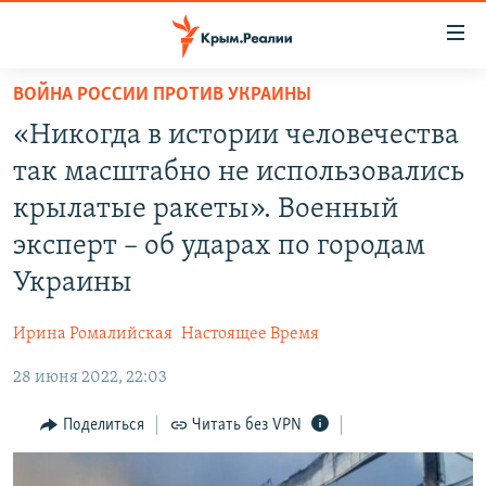
Доступность
ссылки
Вернуться
ВОЙНА РОССИИ ПРОТИВ УКРАИНЫ
к
НОВОСТИ
«Никогда в истории человечества
основному
СПЕЦПРОЕКТЫ
содержанию
так масштабно не использовались
ВОДА
Вернутся
ГРУЗ 200
крылатые ракеты». Военный
к
ИСТОРИЯ
КАРТА ВОЕННЫХ ОБЪЕКТОВ КРЫМА
эксперт – об ударах по городам
главной
ЕЩЕ
11 ЛЕТ ОККУПАЦИИ КРЫМА. 11 ИСТОРИЙ СОПРОТИВЛЕНИЯ
навигации
Украины
Вернутся
РАДІО СВОБОДА
ИНТЕРАКТИВ
к
Ирина Ромалийская
Настоящее Время
КАК ОБОЙТИ БЛОКИРОВКУ
ИНФОГРАФИКА
поиску
28 июня 2022, 22:03
ТЕЛЕПРОЕКТ КРЫМ.РЕАЛИИ
Українською
Поделиться
Читать без VPN
СОВЕТЫ ПРАВОЗАЩИТНИКОВ
Qırımtatar
ПРОПАВШИЕ БЕЗ ВЕСТИ