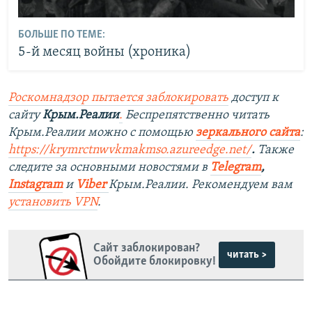
БОЛЬШЕ ПО ТЕМЕ:
5-й месяц войны (хроника)
Роскомнадзор пытается заблокировать
доступ к
сайту
Крым.Реалии
.
Беспрепятственно читать
Крым.Реалии можно с помощью
зеркального сайта
:
https://krymrctnwvkmakmso.azureedge.net/
.
Также
следите за основными новостями в
Telegram
,
Instagram
и
Viber
Крым.Реалии. Рекомендуем вам
установить
VPN
.
Сайт заблокирован?
читать >
Обойдите блокировку!