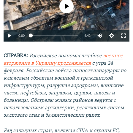
No media source currently available
Auto
0:00
4:42
240p
СПРАВКА:
Российское полномасштабное
360p
военное
вторжение в Украину продолжается
с утра 24
Auto
240p
360p
480p
480p
февраля. Российские войска наносят авиаудары по
720p
ключевым объектам военной и гражданской
720p
1080p
инфраструктуры, разрушая аэродромы, воинские
1080p
части, нефтебазы, заправки, церкви, школы и
больницы. Обстрелы жилых районов ведутся с
использованием артиллерии, реактивных систем
залпового огня и баллистических ракет.
Ряд западных стран, включая США и страны ЕС,