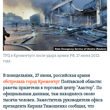
ПРИСОЕДИНЯЙТЕСЬ!
ПОБЕДИТЕЛЕЙ НЕ СУДЯТ?
КРЫМ.НЕПОКОРЕННЫЙ
ELIFBE
УКРАИНСКАЯ ПРОБЛЕМА КРЫМА
Все сайты RFE/RL
ТРЦ в Кременчуге после удара армии РФ, 27 июня 2022
года
В понедельник, 27 июня, российская армия
обстреляла город Кременчуг
Полтавской области:
ракеты прилетели в торговый центр "Амстор". По
официальным данным, там находилось около
тысячи человек. Заместитель руководителя офиса
президента Кирилл Тимошенко сообщил, что