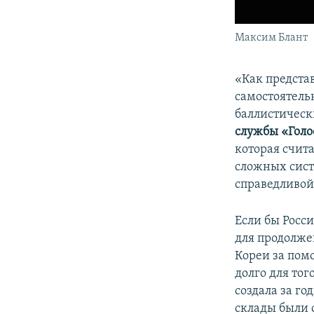
Максим Блант
«Как представ
самостоятельн
баллистическ
службы «Гол
которая счита
сложных сист
справедливой
Если бы Росс
для продолже
Кореи за пом
долго для тог
создала за г
склады были 