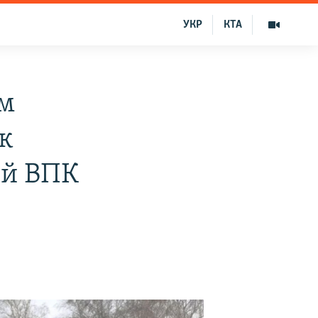
УКР
КТА
ым
к
ий ВПК