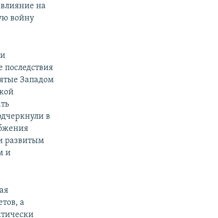
 влияние на
ую войну
 и
е последствия
ятые Западом
ской
ать
одчеркнули в
абжения
и развитым
м и
ая
тов, а
ктически