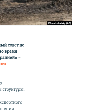
ый совет по
во время
ерацией» –
оса
о
 структуры.
экспортного
ношении