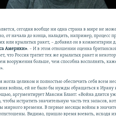
ляется, сегодня вообще ни одна страна в мире не мож
о, от начала до конца, наладить, например, процесс п
их или крылатых ракет, – добавил он в комментарии 
оса Америки»
. – И в этом отношении оценка британско
ет, что Россия тратит тех же крылатых ракет и некото
ем вооружения больше, чем способна восполнять, каж
».
ия могла целиком и полностью обеспечить себя всем 
ния войны, ей не было бы нужды обращаться к Ирану 
ощью, аргументирует Максим Блант: «Война длится уж
о, чтобы истратить значительную часть тех запасов, ко
оды мирного времени. В первые месяцы войны в значи
опустошены. Видимо, пришло время воевать, исходя из