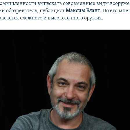
ромышленности выпускать современные виды вооруже
й обозреватель, публицист
Максим Блант
. По его мне
 касается сложного и высокоточного оружия.