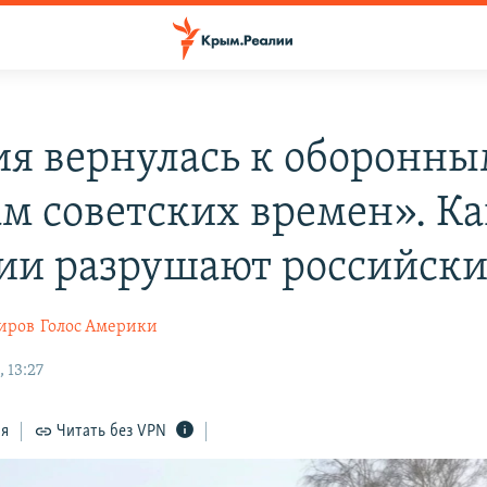
ия вернулась к оборонн
ам советских времен». Ка
ии разрушают российск
иров
Голос Америки
 13:27
ся
Читать без VPN