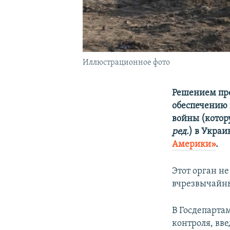
Иллюстрационное фото
Решением пре
обеспечению 
войны (котор
ред.
) в Укра
Америки»
.
Этот орган не
вчрезвычайны
В Госдепарта
контроля, в