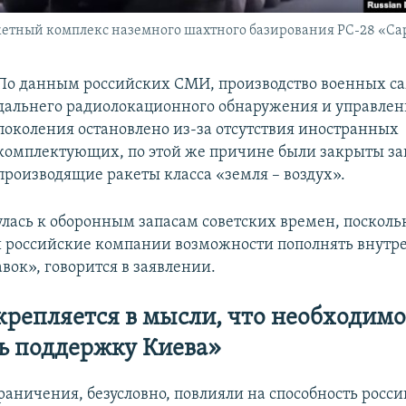
кетный комплекс наземного шахтного базирования РС-28 «Са
По данным российских СМИ, производство военных с
дальнего радиолокационного обнаружения и управлен
поколения остановлено из-за отсутствия иностранных
комплектующих, по этой же причине были закрыты за
производящие ракеты класса «земля – воздух».
улась к оборонным запасам советских времен, поскол
 российские компании возможности пополнять внутр
вок», говорится в заявлении.
крепляется в мысли, что необходим
ь поддержку Киева»
раничения, безусловно, повлияли на способность росс