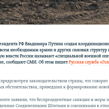
зидента РФ Владимира Путина создан координационн
всем необходимым армии и других силовых структур 
ую власти России называют «специальной военной оп
ине, сообщают СМИ. Об этом пишет
Русская служба «Гол
 предусмотрен законодательством страны, что говорит 
х обстоятельствах, приведших к формированию новой
менте заявили, что беспрецедентные санкции и меры 
веденные Соединенными Штатами и союзниками в от