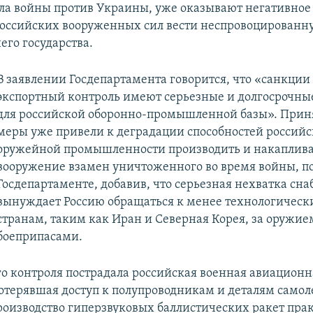
ала войны против Украины, уже оказывают негативное
российских вооруженных сил вести неспровоцированн
его государства.
В заявлении Госдепартамента говорится, что «санкции
экспортный контроль имеют серьезные и долгосрочны
для российской оборонно-промышленной базы». Прин
меры уже привели к деградации способностей россий
оружейной промышленности производить и накаплив
вооружение взамен уничтоженного во время войны, п
Госдепартаменте, добавив, что серьезная нехватка сн
вынуждает Россию обращаться к менее технологическ
странам, таким как Иран и Северная Корея, за оружие
боеприпасами.
го контроля пострадала российская военная авиационн
отерявшая доступ к полупроводникам и деталям самоле
роизводство гиперзвуковых баллистических ракет пра