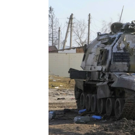
ПОБЕДИТЕЛЕЙ НЕ СУДЯТ?
КРЫМ.НЕПОКОРЕННЫЙ
ELIFBE
УКРАИНСКАЯ ПРОБЛЕМА КРЫМА