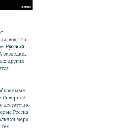
ет
роизводства
для
Русской
й разведки,
рых других
ется
необходимым
и Северной
е достаточно
торые Россия
тельной мере
 тех