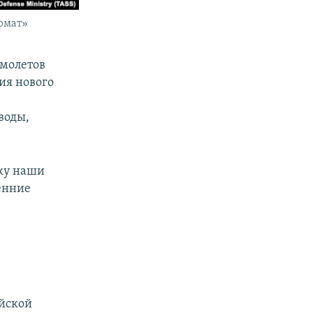
рмат»
амолетов
ия нового
воды,
ьку наши
енние
о
ийской