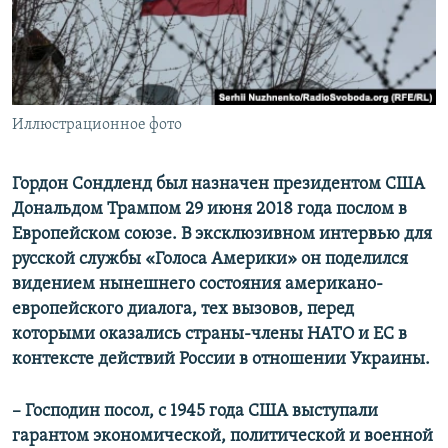
ПРИСОЕДИНЯЙТЕСЬ!
ПОБЕДИТЕЛЕЙ НЕ СУДЯТ?
КРЫМ.НЕПОКОРЕННЫЙ
ELIFBE
Иллюстрационное фото
УКРАИНСКАЯ ПРОБЛЕМА КРЫМА
Все сайты RFE/RL
Гордон Сондленд был назначен президентом США
Дональдом Трампом 29 июня 2018 года послом в
Европейском союзе. В эксклюзивном интервью для
русской службы «Голоса Америки» он поделился
видением нынешнего состояния американо-
европейского диалога, тех вызовов, перед
которыми оказались страны-члены НАТО и ЕС в
контексте действий России в отношении Украины.
– Господин посол, с 1945 года США выступали
гарантом экономической, политической и военной