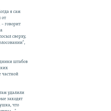
огда я сам
 от
 – говорит
ба
посыл сверху,
олосовании",
удники штабов
аких
 частной
 там удалили
рые заходят
лушка, что