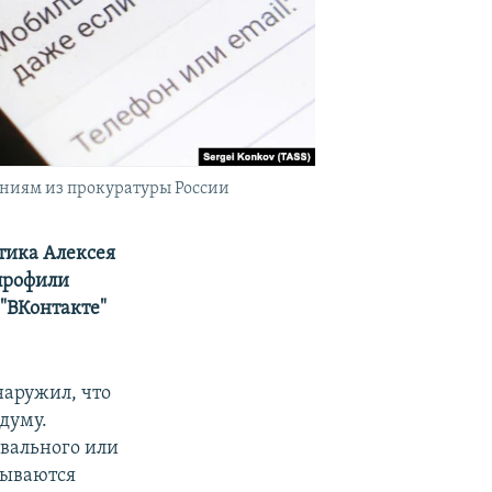
аниям из прокуратуры России
тика Алексея
профили
 "ВКонтакте"
наружил, что
думу.
вального или
рываются