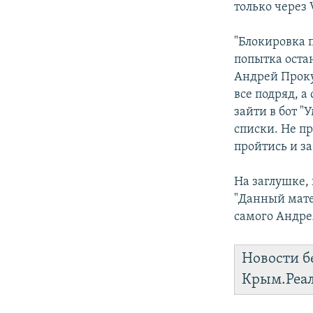
только через 
"Блокировка 
попытка оста
Андрей Проку
все подряд, а
зайти в бот "
списки. Не пр
пройтись и за
На заглушке,
"Данный мате
самого Андре
Новости б
Крым.Реа