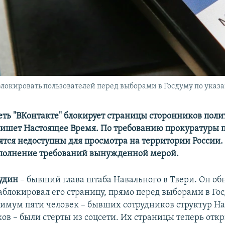
локировать пользователей перед выборами в Госдуму по указ
еть "ВКонтакте" блокирует страницы сторонников поли
пишет Настоящее Время. По требованию прокуратуры 
ятся недоступны для просмотра на территории России.
полнение требований вынужденной мерой.
удин
– бывший глава штаба Навального в Твери. Он об
аблокировал его страницу, прямо перед выборами в Гос
мум пяти человек – бывших сотрудников структур На
ков – были стерты из соцсети. Их страницы теперь отк