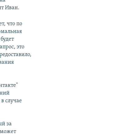
 на
ит Иван.
т, что по
рмальная
 будет
апрос, это
редоставило,
ования
нтакте"
аний
в случае
ый за
 может