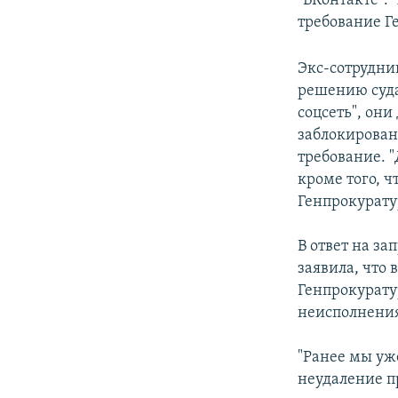
"ВКонтакте". 
требование Ге
Экс-сотрудни
решению суда
соцсеть", они
заблокирован,
требование. "
кроме того, ч
Генпрокурату
В ответ на за
заявила, что
Генпрокурату
неисполнения
"Ранее мы уж
неудаление п