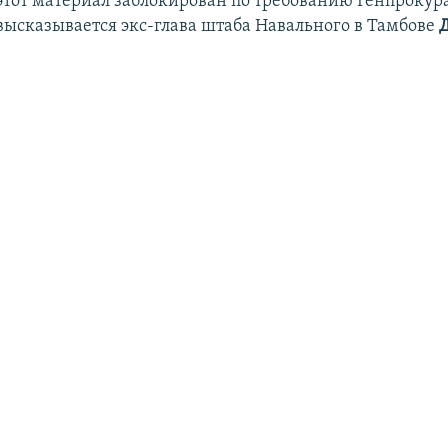
этот материал заблокирован по требованию Генпрокурат
высказывается экс-глава штаба Навального в Тамбове