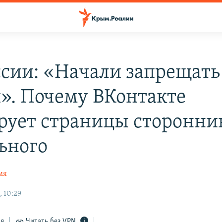
ссии: «Начали запрещать
». Почему ВКонтакте
рует страницы сторонни
ьного
мя
, 10:29
ся
Читать без VPN