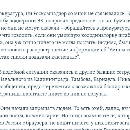
окуратура, ни Роскомнадзор со мной не связывались. К
ужбу поддержки ВК, попросил предоставить скан бумаги
но они не могут, сказали – обращайтесь в прокуратуру,
Ну что говорить, если они умершую координаторку шта
, она уж точно ничего не могла постить. Видимо, был 
 остановить распространение информации об "Умном г
стах списки подавали как попало".
В подобной ситуации оказались и другие бывшие сотр
Навального из Калининграда, Тамбова, Барнаула. Ник
сообщений, предостережений о возможной блокировке
страницы вконтакте никто из них не получал.
"Они начали запрещать людей! То есть окей, ладно, вы
мои посты, комментарии. Но когда пользователи, кото
из России с браузера, не видят ничего, у них висит заг