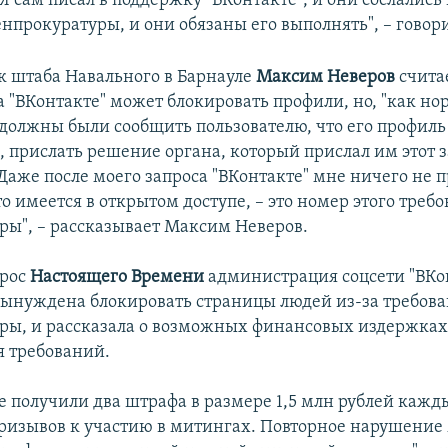
"Я сам писал в поддержку "ВКонтакте", и они сослались
нпрокуратуры, и они обязаны его выполнять", – говор
к штаба Навального в Барнауле
Максим Неверов
считае
 "ВКонтакте" может блокировать профили, но, "как но
 должны были сообщить пользователю, что его профиль
 прислать решение органа, который прислал им этот з
Даже после моего запроса "ВКонтакте" мне ничего не п
то имеется в открытом доступе, – это номер этого треб
ры", – рассказывает Максим Неверов.
прос
Настоящего Времени
администрация соцсети "ВКо
 вынуждена блокировать страницы людей из-за требов
ры, и рассказала о возможных финансовых издержках 
 требований.
е получили два штрафа в размере 1,5 млн рублей кажд
ризывов к участию в митингах. Повторное нарушение