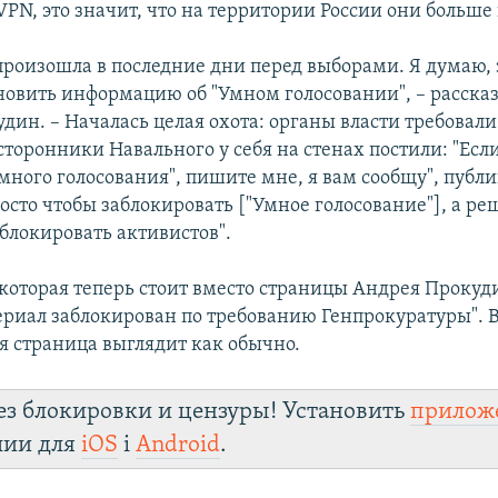
VPN, это значит, что на территории России они больше
произошла в последние дни перед выборами. Я думаю, 
новить информацию об "Умном голосовании", – расска
дин. – Началась целая охота: органы власти требовали
 сторонники Навального у себя на стенах постили: "Есл
Умного голосования", пишите мне, я вам сообщу", публ
осто чтобы заблокировать ["Умное голосование"], а р
блокировать активистов".
 которая теперь стоит вместо страницы Андрея Прокуди
риал заблокирован по требованию Генпрокуратуры". В
я страница выглядит как обычно.
ез блокировки и цензуры! Установить
прилож
лии для
iOS
і
Android
.