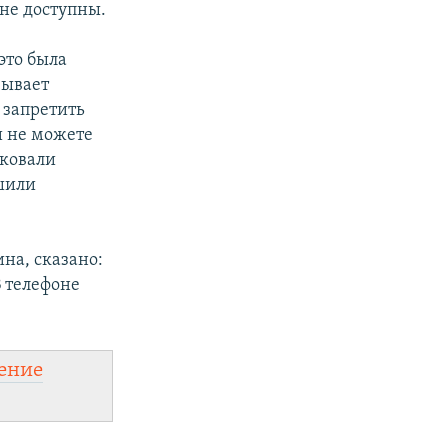
 не доступны.
это была
зывает
 запретить
и не можете
иковали
ешили
на, сказано:
 телефоне
ение