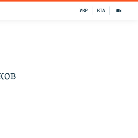
УКР
КТА
ков