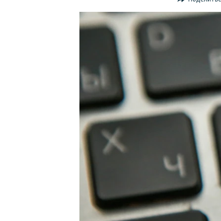
ПОБЕДИТЕЛЕЙ НЕ СУДЯТ?
КРЫМ.НЕПОКОРЕННЫЙ
ELIFBE
УКРАИНСКАЯ ПРОБЛЕМА КРЫМА