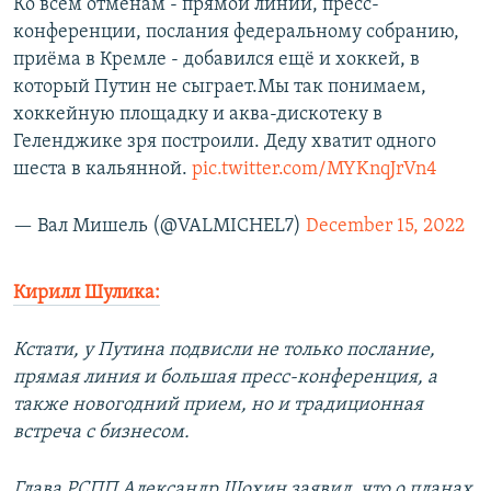
Ко всем отменам - прямой линии, пресс-
конференции, послания федеральному собранию,
приёма в Кремле - добавился ещё и хоккей, в
который Путин не сыграет.Мы так понимаем,
хоккейную площадку и аква-дискотеку в
Геленджике зря построили. Деду хватит одного
шеста в кальянной.
pic.twitter.com/MYKnqJrVn4
— Вал Мишель (@VALMICHEL7)
December 15, 2022
Кирилл Шулика:
Кстати, у Путина подвисли не только послание,
прямая линия и большая пресс-конференция, а
также новогодний прием, но и традиционная
встреча с бизнесом.
Глава РСПП Александр Шохин заявил, что о планах