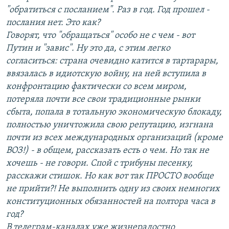
"обратиться с посланием". Раз в год. Год прошел -
послания нет. Это как?
Говорят, что "обращаться" особо не с чем - вот
Путин и "завис". Ну это да, с этим легко
согласиться: страна очевидно катится в тартарары,
ввязалась в идиотскую войну, на ней вступила в
конфронтацию фактически со всем миром,
потеряла почти все свои традиционные рынки
сбыта, попала в тотальную экономическую блокаду,
полностью уничтожила свою репутацию, изгнана
почти из всех международных организаций (кроме
ВОЗ!) - в общем, рассказать есть о чем. Но так не
хочешь - не говори. Спой с трибуны песенку,
расскажи стишок. Но как вот так ПРОСТО вообще
не прийти?! Не выполнить одну из своих немногих
конституционных обязанностей на полтора часа в
год?
В телеграм-каналах уже жизнерадостно