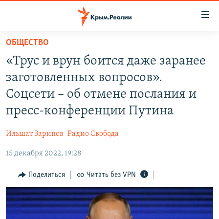
Доступность
ссылки
Вернуться
ОБЩЕСТВО
к
НОВОСТИ
«Трус и врун боится даже заранее
основному
СПЕЦПРОЕКТЫ
содержанию
заготовленных вопросов».
ВОДА
Вернутся
ГРУЗ 200
Соцсети – об отмене послания и
к
ИСТОРИЯ
КАРТА ВОЕННЫХ ОБЪЕКТОВ КРЫМА
пресс-конференции Путина
главной
ЕЩЕ
11 ЛЕТ ОККУПАЦИИ КРЫМА. 11 ИСТОРИЙ СОПРОТИВЛЕНИЯ
навигации
Ильшат Зарипов
Радио Свобода
Вернутся
РАДІО СВОБОДА
ИНТЕРАКТИВ
к
15 декабря 2022, 19:28
КАК ОБОЙТИ БЛОКИРОВКУ
ИНФОГРАФИКА
поиску
Поделиться
Читать без VPN
ТЕЛЕПРОЕКТ КРЫМ.РЕАЛИИ
Українською
СОВЕТЫ ПРАВОЗАЩИТНИКОВ
Qırımtatar
ПРОПАВШИЕ БЕЗ ВЕСТИ