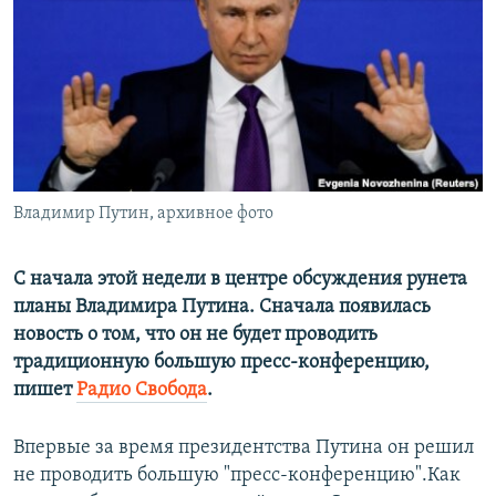
ПРИСОЕДИНЯЙТЕСЬ!
ПОБЕДИТЕЛЕЙ НЕ СУДЯТ?
КРЫМ.НЕПОКОРЕННЫЙ
ELIFBE
УКРАИНСКАЯ ПРОБЛЕМА КРЫМА
Все сайты RFE/RL
Владимир Путин, архивное фото
С начала этой недели в центре обсуждения рунета
планы Владимира Путина. Сначала появилась
новость о том, что он не будет проводить
традиционную большую пресс-конференцию,
пишет
Радио Свобода
.
Впервые за время президентства Путина он решил
не проводить большую "пресс-конференцию".Как