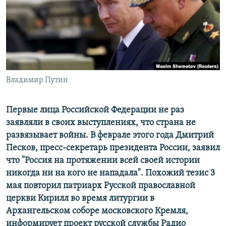
ПРИСОЕДИНЯЙТЕСЬ!
ПОБЕДИТЕЛЕЙ НЕ СУДЯТ?
КРЫМ.НЕПОКОРЕННЫЙ
ELIFBE
УКРАИНСКАЯ ПРОБЛЕМА КРЫМА
Все сайты RFE/RL
Владимир Путин
Первые лица Российской Федерации не раз
заявляли в своих выступлениях, что страна не
развязывает войны. В феврале этого года Дмитрий
Песков, пресс-секретарь президента России, заявил
что "Россия на протяжении всей своей истории
никогда ни на кого не нападала". Похожий тезис 3
мая повторил патриарх Русской православной
церкви Кирилл во время литургии в
Архангельском соборе московского Кремля,
информирует проект русской службы Радио