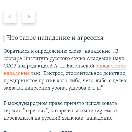
П
С
р
л
е
е
д
д
Что такое нападение и агрессия
ы
у
д
ю
Обратимся к определению слова "нападение". В
у
щ
словаре Института русского языка Академии наук
щ
и
СССР под редакцией А. П. Евгеньевой
определение
и
й
нападения
так: "Быстрое, стремительное действие,
й
с
предпринятое против кого-либо, чего-либо, с целью
с
л
захвата, нанесения урона, ущерба и т. п."
л
а
а
й
В международном праве принято использовать
й
д
термин "агрессия", который с латыни (agressio)
д
переводится на русский язык как "нападение".