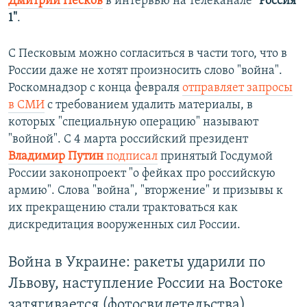
Дмитрий Песков
в интервью на телеканале
"Россия
1"
.
С Песковым можно согласиться в части того, что в
России даже не хотят произносить слово "война".
Роскомнадзор с конца февраля
отправляет запросы
в СМИ
с требованием удалить материалы, в
которых "специальную операцию" называют
"войной". С 4 марта российский президент
Владимир Путин
подписал
принятый Госдумой
России законопроект "о фейках про российскую
армию". Слова "война", "вторжение" и призывы к
их прекращению стали трактоваться как
дискредитация вооруженных сил России.
Война в Украине: ракеты ударили по
Львову, наступление России на Востоке
затягивается (фотосвидетельства)