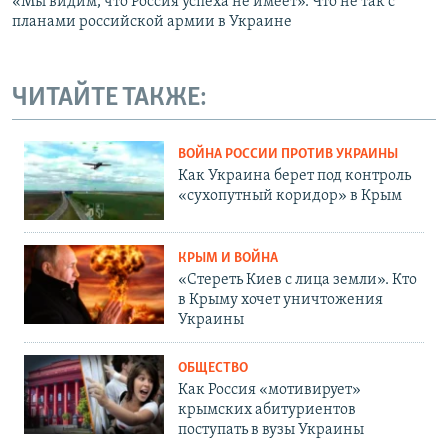
«Мы видим, что Россия успеха не имеет». Что не так с
планами российской армии в Украине
ЧИТАЙТЕ ТАКЖЕ:
ВОЙНА РОССИИ ПРОТИВ УКРАИНЫ
Как Украина берет под контроль
«сухопутный коридор» в Крым
КРЫМ И ВОЙНА
«Стереть Киев с лица земли». Кто
в Крыму хочет уничтожения
Украины
ОБЩЕСТВО
Как Россия «мотивирует»
крымских абитуриентов
поступать в вузы Украины