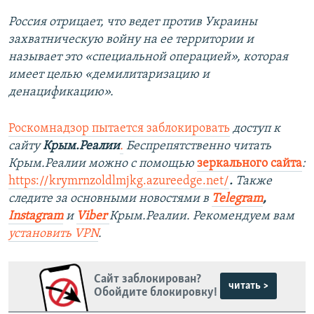
Россия отрицает, что ведет против Украины
захватническую войну на ее территории и
называет это «специальной операцией», которая
имеет целью «демилитаризацию и
денацификацию».
Роскомнадзор пытается заблокировать
доступ к
сайту
Крым.Реалии
.
Беспрепятственно читать
Крым.Реалии можно с помощью
зеркального сайта
:
https://krymrnzoldlmjkg.azureedge.net/
.
Также
следите за основными новостями в
Telegram
,
Instagram
и
Viber
Крым.Реалии. Рекомендуем вам
установить VPN
.
Сайт заблокирован?
читать >
Обойдите блокировку!