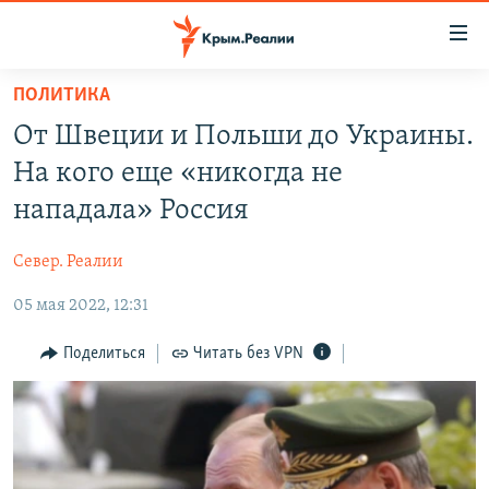
Доступность
ссылки
Вернуться
ПОЛИТИКА
к
НОВОСТИ
От Швеции и Польши до Украины.
основному
СПЕЦПРОЕКТЫ
содержанию
На кого еще «никогда не
ВОДА
Вернутся
ГРУЗ 200
нападала» Россия
к
ИСТОРИЯ
КАРТА ВОЕННЫХ ОБЪЕКТОВ КРЫМА
главной
Север. Реалии
ЕЩЕ
11 ЛЕТ ОККУПАЦИИ КРЫМА. 11 ИСТОРИЙ СОПРОТИВЛЕНИЯ
навигации
Вернутся
05 мая 2022, 12:31
РАДІО СВОБОДА
ИНТЕРАКТИВ
к
КАК ОБОЙТИ БЛОКИРОВКУ
ИНФОГРАФИКА
Поделиться
Читать без VPN
поиску
ТЕЛЕПРОЕКТ КРЫМ.РЕАЛИИ
Українською
СОВЕТЫ ПРАВОЗАЩИТНИКОВ
Qırımtatar
ПРОПАВШИЕ БЕЗ ВЕСТИ