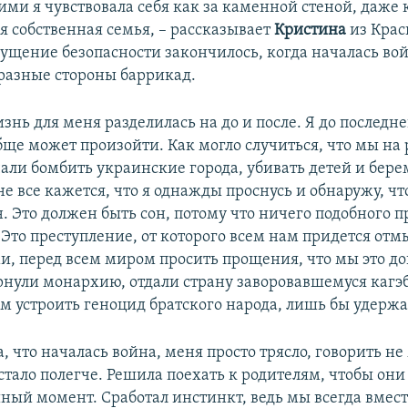
ими я чувствовала себя как за каменной стеной, даже 
я собственная семья, – рассказывает
Кристина
из Крас
щущение безопасности закончилось, когда началась во
 разные стороны баррикад.
знь для меня разделилась на до и после. Я до последне
бще может произойти. Как могло случиться, что мы на 
али бомбить украинские города, убивать детей и бер
 все кажется, что я однажды проснусь и обнаружу, что
 Это должен быть сон, потому что ничего подобного п
 Это преступление, от которого всем нам придется отм
и, перед всем миром просить прощения, что мы это до
ернули монархию, отдали страну заворовавшемуся кагэ
м устроить геноцид братского народа, лишь бы удержа
а, что началась война, меня просто трясло, говорить не
стало полегче. Решила поехать к родителям, чтобы они
шный момент. Сработал инстинкт, ведь мы всегда вмес