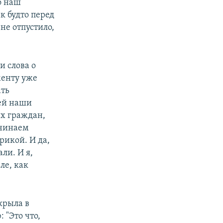
о наш
ак будто перед
не отпустило,
и слова о
менту уже
ать
дей наши
их граждан,
ачинаем
рикой. И да,
ли. И я,
ле, как
крыла в
 "Это что,