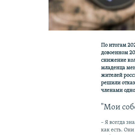
По итогам 202
довоенном 20
снижение кол
младенца мень
жителей росс
решили отказ
членами одно
"Мои соб
– Я всегда зн
как есть. Они