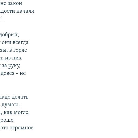
ьно закон
адости начали
".
 добрых,
 они всегда
зы, в горле
т, из них
за руку,
довез – не
 надо делать
их думаю…
, как могло
хорошо
 это огромное