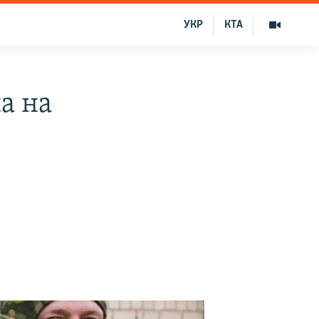
УКР
КТА
а на