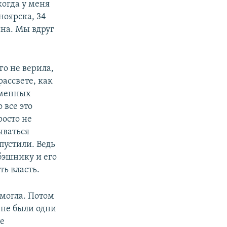
когда у меня
ноярска, 34
йна. Мы вдруг
го не верила,
рассвете, как
еменных
 все это
росто не
ываться
пустили. Ведь
бэшнику и его
ть власть.
 могла. Потом
 не были одни
те