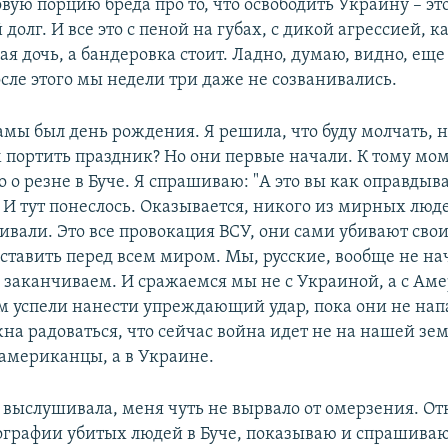
вую порцию бреда про то, что освободить Украину – эт
долг. И все это с пеной на губах, с дикой агрессией, к
я дочь, а бандеровка стоит. Ладно, думаю, видно, еще 
сле этого мы недели три даже не созванивались.
амы был день рождения. Я решила, что буду молчать, н
м портить праздник? Но они первые начали. К тому мо
о о резне в Буче. Я спрашиваю: "А это вы как оправдыв
" И тут понеслось. Оказывается, никого из мирных лю
бивали. Это все провокация ВСУ, они сами убивают сво
дставить перед всем миром. Мы, русские, вообще не н
 заканчиваем. И сражаемся мы не с Украиной, а с Аме
м успели нанести упреждающий удар, пока они не напа
на радоваться, что сейчас война идет не на нашей зем
американцы, а в Украине.
о выслушивала, меня чуть не вырвало от омерзения. От
ографии убитых людей в Буче, показываю и спрашиваю: