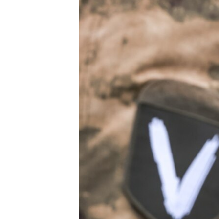
ПОБЕДИТЕЛЕЙ НЕ СУДЯТ?
КРЫМ.НЕПОКОРЕННЫЙ
ELIFBE
УКРАИНСКАЯ ПРОБЛЕМА КРЫМА