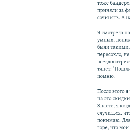
тоже бандеров
приняли за фе
сочинять. А н
Я смотрела на
умных, поним
были такими, 
пересохло, не
псевдопатрио
тянет: "Пошли
помню.
После этого я
на это скидки
Знаете, я ко
случиться, чт
понимаю. Для
горе, что мо