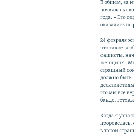
В общем, за н
появилась сво
года. – Это о
оказались по
24 февраля жи
что такое воо
фашисты, нач
женщин?.. Мне
страшный сон.
должно быть.
десятилетиям
это мы все в
банде, готовы
Когда я узнал
проревелась, 
в такой стра