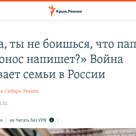
, ты не боишься, что пап
донос напишет?» Война
вает семьи в России
ва
Сибирь. Реалии
2:32
ся
Читать без VPN