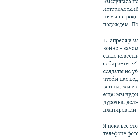
Выслушала но
исторический 
ними не родна
подождем. По
10 апреля у м
войне – заче
стало известн
собираетесь?
солдаты не у
чтобы нас по
войны, мы их
еще: мы чудо
дурочка, долж
планировали 
Я пока все эт
телефоне фот