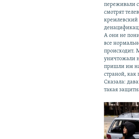
переживали с
смотрят телев
кремлевский к
денацификаци
А они не пони
все нормально
происходит. 
уничтожали н
пришли им на
страной, как 
Сказала: дава
такая защитна