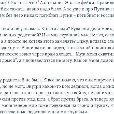
цы? Их-то за что?" А они мне: "Это все фейки. Правил
йки сажать, давно надо было. А то уже и про Путина г
ам без него никак: погибнет Путин – погибнет и Россия
 них и не узнавала. Кто эти люди? Куда они дели моих
ающих родителей? И самая страшная мысль: что, если
а я просто не хотела этого замечать? Сижу, в глазах сле
 вдохнуть. А они даже не видят, что со мной происходи
тическое говно через край хлещет… Муж меня схватил 
 домой", а я пошевелиться не могу. Как он меня домой 
 у родителей не была. Я все понимаю, что они стареют,
, но не могу. Внутри какой-то ком ледяной, когда о н
гда раньше читала про гражданскую войну, не понимала
о сын против отца шел, а брат против брата. А теперь 
 меня теперь мир тоже поделился на своих и чужих. И
и собственные родители стали мне чужими.