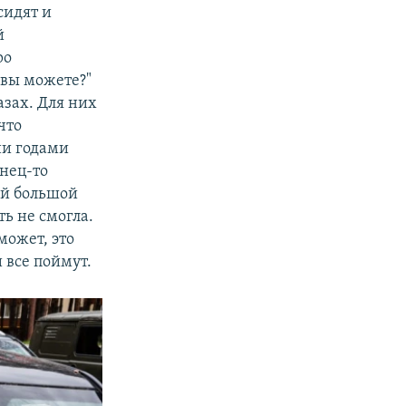
сидят и
й
ро
 вы можете?"
азах. Для них
что
ни годами
нец-то
ой большой
ть не смогла.
может, это
 все поймут.