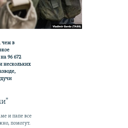
, чем в
зкое
на 96 672
и нескольких
азводе,
удучи
ми"
аме и папе все
жно, помогут.