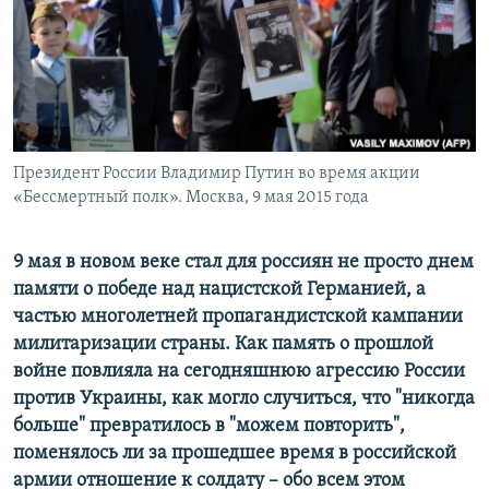
ПРИСОЕДИНЯЙТЕСЬ!
ПОБЕДИТЕЛЕЙ НЕ СУДЯТ?
КРЫМ.НЕПОКОРЕННЫЙ
ELIFBE
УКРАИНСКАЯ ПРОБЛЕМА КРЫМА
Все сайты RFE/RL
Президент России Владимир Путин во время акции
«Бессмертный полк». Москва, 9 мая 2015 года
9 мая в новом веке стал для россиян не просто днем
памяти о победе над нацистской Германией, а
частью многолетней пропагандистской кампании
милитаризации страны. Как память о прошлой
войне повлияла на сегодняшнюю агрессию России
против Украины, как могло случиться, что "никогда
больше" превратилось в "можем повторить",
поменялось ли за прошедшее время в российской
армии отношение к солдату – обо всем этом