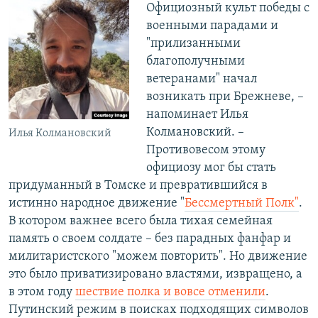
Официозный культ победы с
военными парадами и
"прилизанными
благополучными
ветеранами" начал
возникать при Брежневе, –
напоминает Илья
Колмановский. –
Илья Колмановский
Противовесом этому
официозу мог бы стать
придуманный в Томске и превратившийся в
истинно народное движение "
Бессмертный Полк"
.
В котором важнее всего была тихая семейная
память о своем солдате – без парадных фанфар и
милитаристского "можем повторить". Но движение
это было приватизировано властями, извращено, а
в этом году
шествие полка и вовсе отменили
.
Путинский режим в поисках подходящих символов