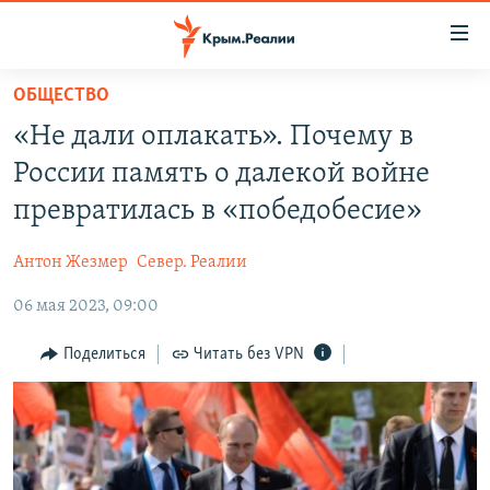
Доступность
ссылки
Вернуться
ОБЩЕСТВО
к
НОВОСТИ
«Не дали оплакать». Почему в
основному
СПЕЦПРОЕКТЫ
содержанию
России память о далекой войне
ВОДА
Вернутся
ГРУЗ 200
превратилась в «победобесие»
к
ИСТОРИЯ
КАРТА ВОЕННЫХ ОБЪЕКТОВ КРЫМА
главной
Антон Жезмер
Север. Реалии
ЕЩЕ
11 ЛЕТ ОККУПАЦИИ КРЫМА. 11 ИСТОРИЙ СОПРОТИВЛЕНИЯ
навигации
Вернутся
06 мая 2023, 09:00
РАДІО СВОБОДА
ИНТЕРАКТИВ
к
КАК ОБОЙТИ БЛОКИРОВКУ
ИНФОГРАФИКА
Поделиться
Читать без VPN
поиску
ТЕЛЕПРОЕКТ КРЫМ.РЕАЛИИ
Українською
СОВЕТЫ ПРАВОЗАЩИТНИКОВ
Qırımtatar
ПРОПАВШИЕ БЕЗ ВЕСТИ