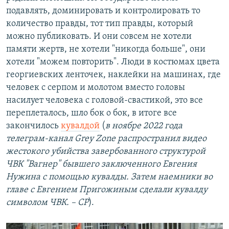
подавлять, доминировать и контролировать то
количество правды, тот тип правды, который
можно публиковать. И они совсем не хотели
памяти жертв, не хотели "никогда больше", они
хотели "можем повторить". Люди в костюмах цвета
георгиевских ленточек, наклейки на машинах, где
человек с серпом и молотом вместо головы
насилует человека с головой-свастикой, это все
переплеталось, шло бок о бок, в итоге все
закончилось
кувалдой
(
в ноябре 2022 года
телеграм-канал Grey Zone распространил видео
жестокого убийства завербованного структурой
ЧВК "Вагнер" бывшего заключенного Евгения
Нужина с помощью кувалды. Затем наемники во
главе с Евгением Пригожиным сделали кувалду
символом ЧВК. – СР
).