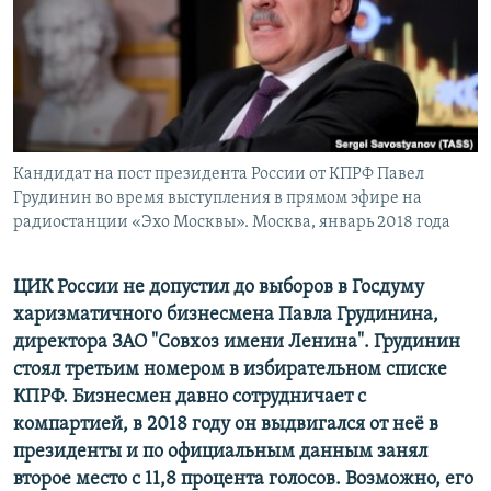
ПРИСОЕДИНЯЙТЕСЬ!
ПОБЕДИТЕЛЕЙ НЕ СУДЯТ?
КРЫМ.НЕПОКОРЕННЫЙ
ELIFBE
УКРАИНСКАЯ ПРОБЛЕМА КРЫМА
Все сайты RFE/RL
Кандидат на пост президента России от КПРФ Павел
Грудинин во время выступления в прямом эфире на
радиостанции «Эхо Москвы». Москва, январь 2018 года
ЦИК России не допустил до выборов в Госдуму
харизматичного бизнесмена Павла Грудинина,
директора ЗАО "Совхоз имени Ленина". Грудинин
стоял третьим номером в избирательном списке
КПРФ. Бизнесмен давно сотрудничает с
компартией, в 2018 году он выдвигался от неё в
президенты и по официальным данным занял
второе место с 11,8 процента голосов. Возможно, его