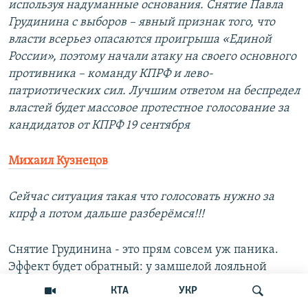
используя надуманные основания. Снятие Павла
Грудинина с выборов – явный признак того, что
власти всерьез опасаются проигрыша «Единой
России», поэтому начали атаку на своего основного
противника – команду КПРФ и лево-
патриотических сил. Лучшим ответом на беспредел
властей будет массовое протестное голосование за
кандидатов от КПРФ 19 сентября
Михаил Кузнецов
Сейчас ситуация такая что голосовать нужно за
кпрф а потом дальше разберёмся!!!
Снятие Грудинина - это прям совсем уж паника.
Эффект будет обратный: у замшелой лояльной
КПРФ вдруг появляется ореол гонимых властью. Ну
КТА
УКР
и хорошо, побольше таких тупых шагов 👌