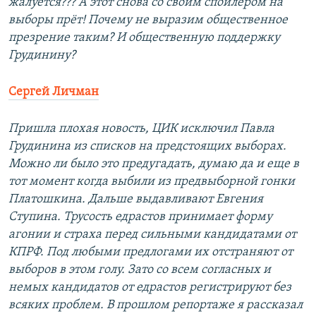
жалуется??? А этот снова со своим спойлером на
выборы прёт! Почему не выразим общественное
презрение таким? И общественную поддержку
Грудинину?
Сергей Личман
Пришла плохая новость, ЦИК исключил Павла
Грудинина из списков на предстоящих выборах.
Можно ли было это предугадать, думаю да и еще в
тот момент когда выбили из предвыборной гонки
Платошкина. Дальше выдавливают Евгения
Ступина. Трусость едрастов принимает форму
агонии и страха перед сильными кандидатами от
КПРФ. Под любыми предлогами их отстраняют от
выборов в этом голу. Зато со всем согласных и
немых кандидатов от едрастов регистрируют без
всяких проблем. В прошлом репортаже я рассказал